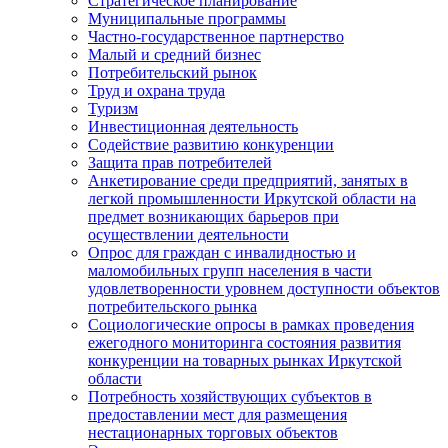
Стратегическое планирование
Муниципальные программы
Частно-государственное партнерство
Малый и средний бизнес
Потребительский рынок
Труд и охрана труда
Туризм
Инвестиционная деятельность
Содействие развитию конкуренции
Защита прав потребителей
Анкетирование среди предприятий, занятых в
легкой промышленности Иркутской области на
предмет возникающих барьеров при
осуществлении деятельности
Опрос для граждан с инвалидностью и
маломобильных групп населения в части
удовлетворенности уровнем доступности объектов
потребительского рынка
Социологические опросы в рамках проведения
ежегодного мониторинга состояния развития
конкуренции на товарных рынках Иркутской
области
Потребность хозяйствующих субъектов в
предоставлении мест для размещения
нестационарных торговых объектов