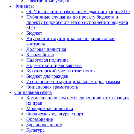
Электронные услуги
Финансы
Об Управлении по финансам администрации ЗГО
Публичные слушания по проекту бюджета и
проекту годового отчета об исполнении бюджета
ЗГО
Бюджет
Внутренний муниципальный финансовый
контроль
Долговая политика
Казначейство
Налоговая политика
Нормативно-правовая база
Бухгалтерский учет и отчетность
Бюджет для граждан
Исполнение по муниципальным программам
Финансовая грамотность
Социальная сфера
Комиссия по делам несовершеннолетних и защите
их прав
Молодёжная политика
Физическая культура, спорт
Образование
Здравоохранение
Культура