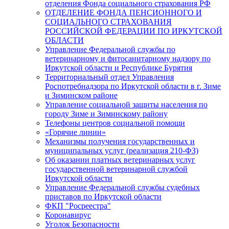
отделения Фонда социального страхования РФ
ОТДЕЛЕНИЕ ФОНДА ПЕНСИОННОГО И
СОЦИАЛЬНОГО СТРАХОВАНИЯ
РОССИЙСКОЙ ФЕДЕРАЦИИ ПО ИРКУТСКОЙ
ОБЛАСТИ
Управление Федеральной службы по
ветеринарному и фитосанитарному надзору по
Иркутской области и Республике Бурятия
Территориальный отдел Управления
Роспотребнадзора по Иркутской области в г. Зиме
и Зиминском районе
Управление социальной защиты населения по
городу Зиме и Зиминскому району
Телефоны центров социальной помощи
«Горячие линии»
Механизмы получения государственных и
муниципальных услуг (реализация 210-ФЗ)
Об оказании платных ветеринарных услуг
государственной ветеринарной службой
Иркутской области
Управление Федеральной службы судебных
приставов по Иркутской области
ФКП "Росреестра"
Коронавирус
Уголок Безопасности