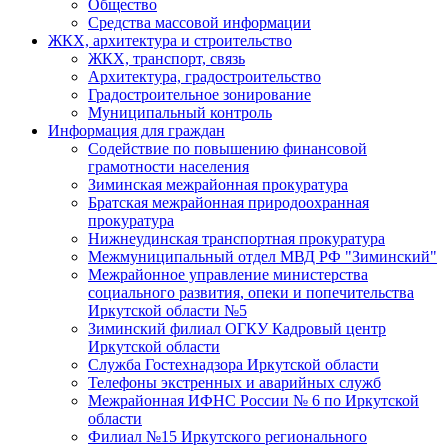
Общество
Средства массовой информации
ЖКХ, архитектура и строительство
ЖКХ, транспорт, связь
Архитектура, градостроительство
Градостроительное зонирование
Муниципальный контроль
Информация для граждан
Содействие по повышению финансовой
грамотности населения
Зиминская межрайонная прокуратура
Братская межрайонная природоохранная
прокуратура
Нижнеудинская транспортная прокуратура
Межмуниципальный отдел МВД РФ "Зиминский"
Межрайонное управление министерства
социального развития, опеки и попечительства
Иркутской области №5
Зиминский филиал ОГКУ Кадровый центр
Иркутской области
Служба Гостехнадзора Иркутской области
Телефоны экстренных и аварийных служб
Межрайонная ИФНС России № 6 по Иркутской
области
Филиал №15 Иркутского регионального