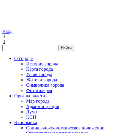
Вход
Найти
О городе
История города
Карта города
Устав города
Жители города
Символика города
Фотогалерея
Органы власти
Мэр города
Администрация
Дума
КСП
Экономика
Социально-экономическое положение