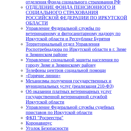
отделения Фонда социального страхования РФ
ОТДЕЛЕНИЕ ФОНДА ПЕНСИОННОГО И
СОЦИАЛЬНОГО СТРАХОВАНИЯ
РОССИЙСКОЙ ФЕДЕРАЦИИ ПО ИРКУТСКОЙ
ОБЛАСТИ
Управление Федеральной службы по
ветеринарному и фитосанитарному надзору по
Иркутской области и Республике Бурятия
Территориальный отдел Управления
Роспотребнадзора по Иркутской области в г. Зиме
и Зиминском районе
Управление социальной защиты населения по
городу Зиме и Зиминскому району
Телефоны центров социальной помощи
«Горячие линии»
Механизмы получения государственных и
муниципальных услуг (реализация 210-ФЗ)
Об оказании платных ветеринарных услуг
государственной ветеринарной службой
Иркутской области
Управление Федеральной службы судебных
приставов по Иркутской области
ФКП "Росреестра"
Коронавирус
Уголок Безопасности