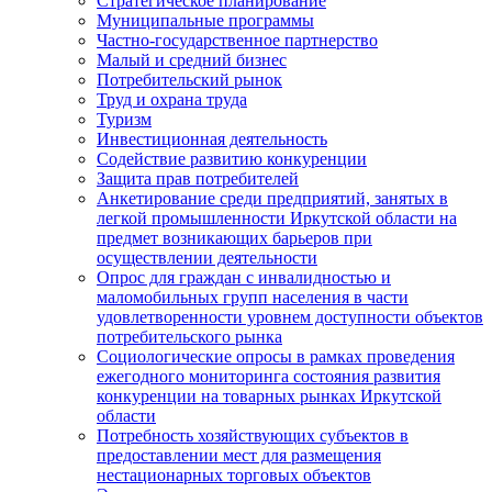
Стратегическое планирование
Муниципальные программы
Частно-государственное партнерство
Малый и средний бизнес
Потребительский рынок
Труд и охрана труда
Туризм
Инвестиционная деятельность
Содействие развитию конкуренции
Защита прав потребителей
Анкетирование среди предприятий, занятых в
легкой промышленности Иркутской области на
предмет возникающих барьеров при
осуществлении деятельности
Опрос для граждан с инвалидностью и
маломобильных групп населения в части
удовлетворенности уровнем доступности объектов
потребительского рынка
Социологические опросы в рамках проведения
ежегодного мониторинга состояния развития
конкуренции на товарных рынках Иркутской
области
Потребность хозяйствующих субъектов в
предоставлении мест для размещения
нестационарных торговых объектов