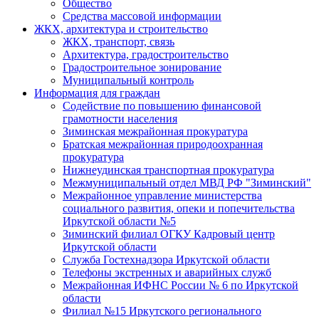
Общество
Средства массовой информации
ЖКХ, архитектура и строительство
ЖКХ, транспорт, связь
Архитектура, градостроительство
Градостроительное зонирование
Муниципальный контроль
Информация для граждан
Содействие по повышению финансовой
грамотности населения
Зиминская межрайонная прокуратура
Братская межрайонная природоохранная
прокуратура
Нижнеудинская транспортная прокуратура
Межмуниципальный отдел МВД РФ "Зиминский"
Межрайонное управление министерства
социального развития, опеки и попечительства
Иркутской области №5
Зиминский филиал ОГКУ Кадровый центр
Иркутской области
Служба Гостехнадзора Иркутской области
Телефоны экстренных и аварийных служб
Межрайонная ИФНС России № 6 по Иркутской
области
Филиал №15 Иркутского регионального