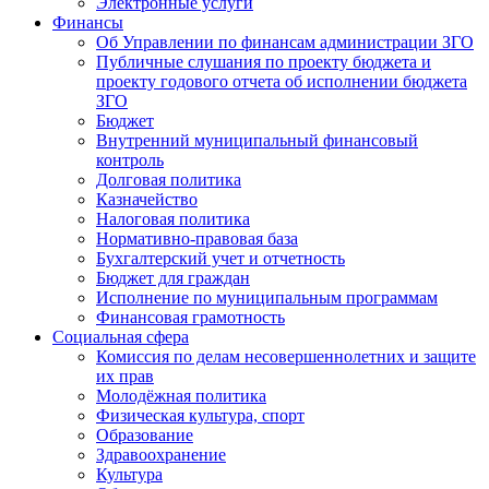
Электронные услуги
Финансы
Об Управлении по финансам администрации ЗГО
Публичные слушания по проекту бюджета и
проекту годового отчета об исполнении бюджета
ЗГО
Бюджет
Внутренний муниципальный финансовый
контроль
Долговая политика
Казначейство
Налоговая политика
Нормативно-правовая база
Бухгалтерский учет и отчетность
Бюджет для граждан
Исполнение по муниципальным программам
Финансовая грамотность
Социальная сфера
Комиссия по делам несовершеннолетних и защите
их прав
Молодёжная политика
Физическая культура, спорт
Образование
Здравоохранение
Культура