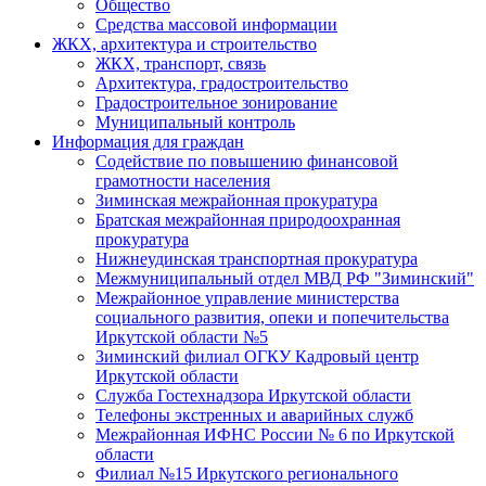
Общество
Средства массовой информации
ЖКХ, архитектура и строительство
ЖКХ, транспорт, связь
Архитектура, градостроительство
Градостроительное зонирование
Муниципальный контроль
Информация для граждан
Содействие по повышению финансовой
грамотности населения
Зиминская межрайонная прокуратура
Братская межрайонная природоохранная
прокуратура
Нижнеудинская транспортная прокуратура
Межмуниципальный отдел МВД РФ "Зиминский"
Межрайонное управление министерства
социального развития, опеки и попечительства
Иркутской области №5
Зиминский филиал ОГКУ Кадровый центр
Иркутской области
Служба Гостехнадзора Иркутской области
Телефоны экстренных и аварийных служб
Межрайонная ИФНС России № 6 по Иркутской
области
Филиал №15 Иркутского регионального