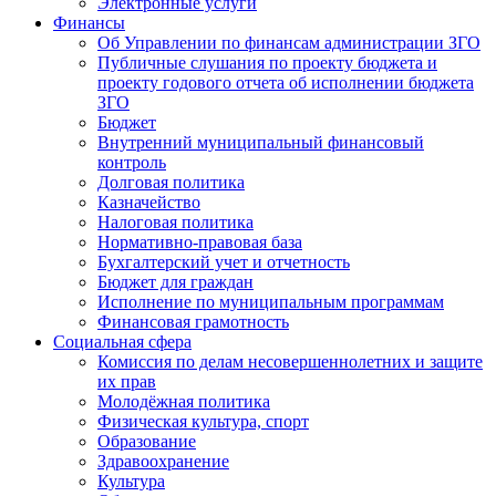
Электронные услуги
Финансы
Об Управлении по финансам администрации ЗГО
Публичные слушания по проекту бюджета и
проекту годового отчета об исполнении бюджета
ЗГО
Бюджет
Внутренний муниципальный финансовый
контроль
Долговая политика
Казначейство
Налоговая политика
Нормативно-правовая база
Бухгалтерский учет и отчетность
Бюджет для граждан
Исполнение по муниципальным программам
Финансовая грамотность
Социальная сфера
Комиссия по делам несовершеннолетних и защите
их прав
Молодёжная политика
Физическая культура, спорт
Образование
Здравоохранение
Культура