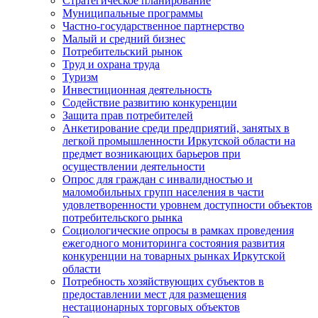
Стратегическое планирование
Муниципальные программы
Частно-государственное партнерство
Малый и средний бизнес
Потребительский рынок
Труд и охрана труда
Туризм
Инвестиционная деятельность
Содействие развитию конкуренции
Защита прав потребителей
Анкетирование среди предприятий, занятых в
легкой промышленности Иркутской области на
предмет возникающих барьеров при
осуществлении деятельности
Опрос для граждан с инвалидностью и
маломобильных групп населения в части
удовлетворенности уровнем доступности объектов
потребительского рынка
Социологические опросы в рамках проведения
ежегодного мониторинга состояния развития
конкуренции на товарных рынках Иркутской
области
Потребность хозяйствующих субъектов в
предоставлении мест для размещения
нестационарных торговых объектов