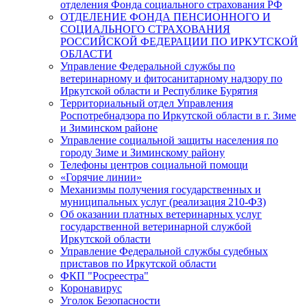
отделения Фонда социального страхования РФ
ОТДЕЛЕНИЕ ФОНДА ПЕНСИОННОГО И
СОЦИАЛЬНОГО СТРАХОВАНИЯ
РОССИЙСКОЙ ФЕДЕРАЦИИ ПО ИРКУТСКОЙ
ОБЛАСТИ
Управление Федеральной службы по
ветеринарному и фитосанитарному надзору по
Иркутской области и Республике Бурятия
Территориальный отдел Управления
Роспотребнадзора по Иркутской области в г. Зиме
и Зиминском районе
Управление социальной защиты населения по
городу Зиме и Зиминскому району
Телефоны центров социальной помощи
«Горячие линии»
Механизмы получения государственных и
муниципальных услуг (реализация 210-ФЗ)
Об оказании платных ветеринарных услуг
государственной ветеринарной службой
Иркутской области
Управление Федеральной службы судебных
приставов по Иркутской области
ФКП "Росреестра"
Коронавирус
Уголок Безопасности