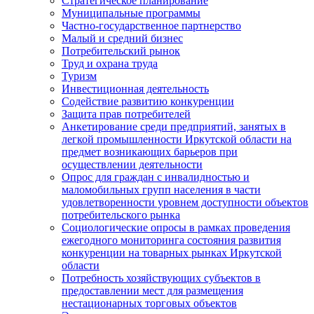
Стратегическое планирование
Муниципальные программы
Частно-государственное партнерство
Малый и средний бизнес
Потребительский рынок
Труд и охрана труда
Туризм
Инвестиционная деятельность
Содействие развитию конкуренции
Защита прав потребителей
Анкетирование среди предприятий, занятых в
легкой промышленности Иркутской области на
предмет возникающих барьеров при
осуществлении деятельности
Опрос для граждан с инвалидностью и
маломобильных групп населения в части
удовлетворенности уровнем доступности объектов
потребительского рынка
Социологические опросы в рамках проведения
ежегодного мониторинга состояния развития
конкуренции на товарных рынках Иркутской
области
Потребность хозяйствующих субъектов в
предоставлении мест для размещения
нестационарных торговых объектов