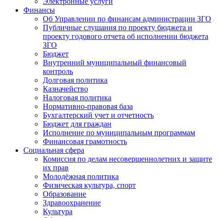
Электронные услуги
Финансы
Об Управлении по финансам администрации ЗГО
Публичные слушания по проекту бюджета и
проекту годового отчета об исполнении бюджета
ЗГО
Бюджет
Внутренний муниципальный финансовый
контроль
Долговая политика
Казначейство
Налоговая политика
Нормативно-правовая база
Бухгалтерский учет и отчетность
Бюджет для граждан
Исполнение по муниципальным программам
Финансовая грамотность
Социальная сфера
Комиссия по делам несовершеннолетних и защите
их прав
Молодёжная политика
Физическая культура, спорт
Образование
Здравоохранение
Культура