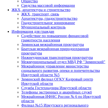
Общество
Средства массовой информации
ЖКХ, архитектура и строительство
ЖКХ, транспорт, связь
Архитектура, градостроительство
Градостроительное зонирование
Муниципальный контроль
Информация для граждан
Содействие по повышению финансовой
грамотности населения
Зиминская межрайонная прокуратура
Братская межрайонная природоохранная
прокуратура
Нижнеудинская транспортная прокуратура
Межмуниципальный отдел МВД РФ "Зиминский"
Межрайонное управление министерства
социального развития, опеки и попечительства
Иркутской области №5
Зиминский филиал ОГКУ Кадровый центр
Иркутской области
Служба Гостехнадзора Иркутской области
Телефоны экстренных и аварийных служб
Межрайонная ИФНС России № 6 по Иркутской
области
Филиал №15 Иркутского регионального