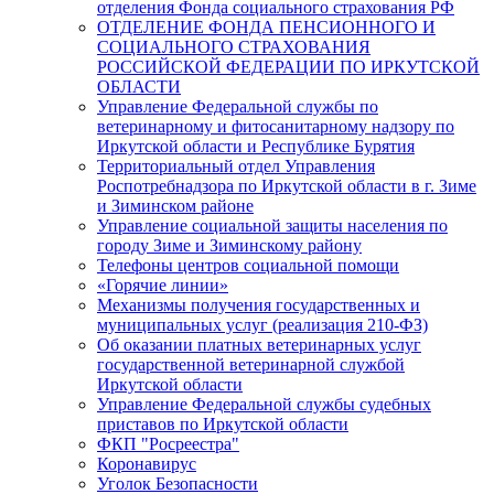
отделения Фонда социального страхования РФ
ОТДЕЛЕНИЕ ФОНДА ПЕНСИОННОГО И
СОЦИАЛЬНОГО СТРАХОВАНИЯ
РОССИЙСКОЙ ФЕДЕРАЦИИ ПО ИРКУТСКОЙ
ОБЛАСТИ
Управление Федеральной службы по
ветеринарному и фитосанитарному надзору по
Иркутской области и Республике Бурятия
Территориальный отдел Управления
Роспотребнадзора по Иркутской области в г. Зиме
и Зиминском районе
Управление социальной защиты населения по
городу Зиме и Зиминскому району
Телефоны центров социальной помощи
«Горячие линии»
Механизмы получения государственных и
муниципальных услуг (реализация 210-ФЗ)
Об оказании платных ветеринарных услуг
государственной ветеринарной службой
Иркутской области
Управление Федеральной службы судебных
приставов по Иркутской области
ФКП "Росреестра"
Коронавирус
Уголок Безопасности