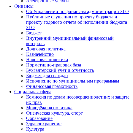
Электронные услуги
Финансы
Об Управлении по финансам администрации ЗГО
Публичные слушания по проекту бюджета и
проекту годового отчета об исполнении бюджета
ЗГО
Бюджет
Внутренний муниципальный финансовый
контроль
Долговая политика
Казначейство
Налоговая политика
Нормативно-правовая база
Бухгалтерский учет и отчетность
Бюджет для граждан
Исполнение по муниципальным программам
Финансовая грамотность
Социальная сфера
Комиссия по делам несовершеннолетних и защите
их прав
Молодёжная политика
Физическая культура, спорт
Образование
Здравоохранение
Культура