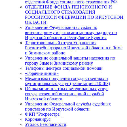
отделения Фонда социального страхования РФ
ОТДЕЛЕНИЕ ФОНДА ПЕНСИОННОГО И
СОЦИАЛЬНОГО СТРАХОВАНИЯ
РОССИЙСКОЙ ФЕДЕРАЦИИ ПО ИРКУТСКОЙ
ОБЛАСТИ
Управление Федеральной службы по
ветеринарному и фитосанитарному надзору по
Иркутской области и Республике Бурятия
Территориальный отдел Управления
Роспотребнадзора по Иркутской области в г. Зиме
и Зиминском районе
Управление социальной защиты населения по
городу Зиме и Зиминскому району
Телефоны центров социальной помощи
«Горячие линии»
Механизмы получения государственных и
муниципальных услуг (реализация 210-ФЗ)
Об оказании платных ветеринарных услуг
государственной ветеринарной службой
Иркутской области
Управление Федеральной службы судебных
приставов по Иркутской области
ФКП "Росреестра"
Коронавирус
Уголок Безопасности