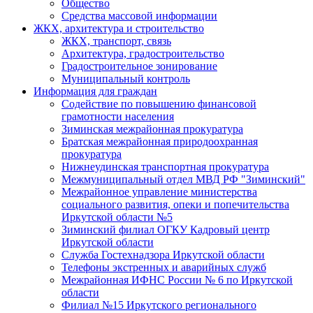
Общество
Средства массовой информации
ЖКХ, архитектура и строительство
ЖКХ, транспорт, связь
Архитектура, градостроительство
Градостроительное зонирование
Муниципальный контроль
Информация для граждан
Содействие по повышению финансовой
грамотности населения
Зиминская межрайонная прокуратура
Братская межрайонная природоохранная
прокуратура
Нижнеудинская транспортная прокуратура
Межмуниципальный отдел МВД РФ "Зиминский"
Межрайонное управление министерства
социального развития, опеки и попечительства
Иркутской области №5
Зиминский филиал ОГКУ Кадровый центр
Иркутской области
Служба Гостехнадзора Иркутской области
Телефоны экстренных и аварийных служб
Межрайонная ИФНС России № 6 по Иркутской
области
Филиал №15 Иркутского регионального