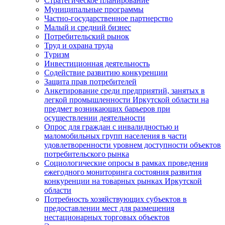
Стратегическое планирование
Муниципальные программы
Частно-государственное партнерство
Малый и средний бизнес
Потребительский рынок
Труд и охрана труда
Туризм
Инвестиционная деятельность
Содействие развитию конкуренции
Защита прав потребителей
Анкетирование среди предприятий, занятых в
легкой промышленности Иркутской области на
предмет возникающих барьеров при
осуществлении деятельности
Опрос для граждан с инвалидностью и
маломобильных групп населения в части
удовлетворенности уровнем доступности объектов
потребительского рынка
Социологические опросы в рамках проведения
ежегодного мониторинга состояния развития
конкуренции на товарных рынках Иркутской
области
Потребность хозяйствующих субъектов в
предоставлении мест для размещения
нестационарных торговых объектов