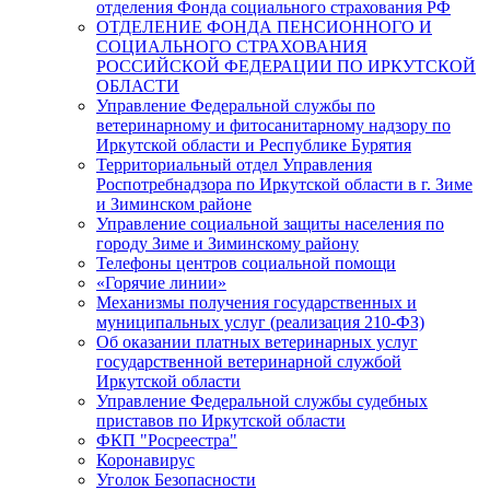
отделения Фонда социального страхования РФ
ОТДЕЛЕНИЕ ФОНДА ПЕНСИОННОГО И
СОЦИАЛЬНОГО СТРАХОВАНИЯ
РОССИЙСКОЙ ФЕДЕРАЦИИ ПО ИРКУТСКОЙ
ОБЛАСТИ
Управление Федеральной службы по
ветеринарному и фитосанитарному надзору по
Иркутской области и Республике Бурятия
Территориальный отдел Управления
Роспотребнадзора по Иркутской области в г. Зиме
и Зиминском районе
Управление социальной защиты населения по
городу Зиме и Зиминскому району
Телефоны центров социальной помощи
«Горячие линии»
Механизмы получения государственных и
муниципальных услуг (реализация 210-ФЗ)
Об оказании платных ветеринарных услуг
государственной ветеринарной службой
Иркутской области
Управление Федеральной службы судебных
приставов по Иркутской области
ФКП "Росреестра"
Коронавирус
Уголок Безопасности