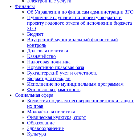
Электронные услуги
Финансы
Об Управлении по финансам администрации ЗГО
Публичные слушания по проекту бюджета и
проекту годового отчета об исполнении бюджета
ЗГО
Бюджет
Внутренний муниципальный финансовый
контроль
Долговая политика
Казначейство
Налоговая политика
Нормативно-правовая база
Бухгалтерский учет и отчетность
Бюджет для граждан
Исполнение по муниципальным программам
Финансовая грамотность
Социальная сфера
Комиссия по делам несовершеннолетних и защите
их прав
Молодёжная политика
Физическая культура, спорт
Образование
Здравоохранение
Культура