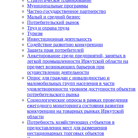
Стратегическое планирование
Муниципальные программы
Частно-государственное партнерство
Малый и средний бизнес
Потребительский рынок
Труд и охрана труда
Туризм
Инвестиционная деятельность
Содействие развитию конкуренции
Защита прав потребителей
Анкетирование среди предприятий, занятых в
легкой промышленности Иркутской области на
предмет возникающих барьеров при
осуществлении деятельности
Опрос для граждан с инвалидностью и
маломобильных групп населения в части
удовлетворенности уровнем доступности объектов
потребительского рынка
Социологические опросы в рамках проведения
ежегодного мониторинга состояния развития
конкуренции на товарных рынках Иркутской
области
Потребность хозяйствующих субъектов в
предоставлении мест для размещения
нестационарных торговых объектов