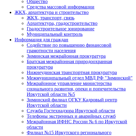
Общество
Средства массовой информации
ЖКХ, архитектура и строительство
ЖКХ, транспорт, связь
Архитектура, градостроительство
Градостроительное зонирование
Муниципальный контроль
Информация для граждан
Содействие по повышению финансовой
грамотности населения
Зиминская межрайонная прокуратура
Братская межрайонная природоохранная
прокуратура
Нижнеудинская транспортная прокуратура
Межмуниципальный отдел МВД РФ "Зиминский"
Межрайонное управление министерства
социального развития, опеки и попечительства
Иркутской области №5
Зиминский филиал ОГКУ Кадровый центр
Иркутской области
Служба Гостехнадзора Иркутской области
Телефоны экстренных и аварийных служб
Межрайонная ИФНС России № 6 по Иркутской
области
Филиал №15 Иркутского регионального