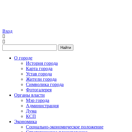
Вход
Найти
О городе
История города
Карта города
Устав города
Жители города
Символика города
Фотогалерея
Органы власти
Мэр города
Администрация
Дума
КСП
Экономика
Социально-экономическое положение