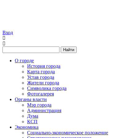
Вход
Найти
О городе
История города
Карта города
Устав города
Жители города
Символика города
Фотогалерея
Органы власти
Мэр города
Администрация
Дума
КСП
Экономика
Социально-экономическое положение