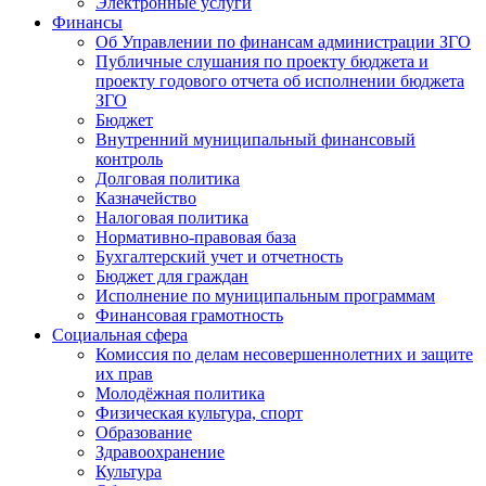
Электронные услуги
Финансы
Об Управлении по финансам администрации ЗГО
Публичные слушания по проекту бюджета и
проекту годового отчета об исполнении бюджета
ЗГО
Бюджет
Внутренний муниципальный финансовый
контроль
Долговая политика
Казначейство
Налоговая политика
Нормативно-правовая база
Бухгалтерский учет и отчетность
Бюджет для граждан
Исполнение по муниципальным программам
Финансовая грамотность
Социальная сфера
Комиссия по делам несовершеннолетних и защите
их прав
Молодёжная политика
Физическая культура, спорт
Образование
Здравоохранение
Культура