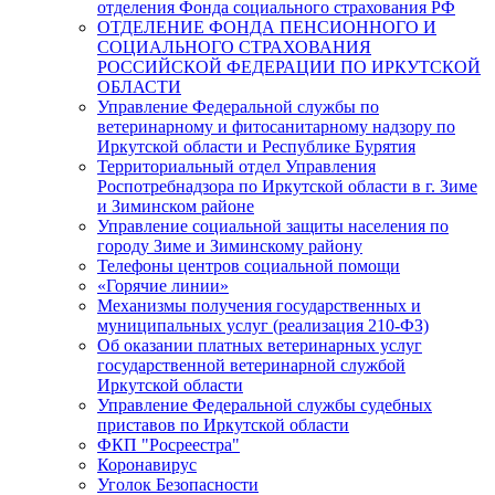
отделения Фонда социального страхования РФ
ОТДЕЛЕНИЕ ФОНДА ПЕНСИОННОГО И
СОЦИАЛЬНОГО СТРАХОВАНИЯ
РОССИЙСКОЙ ФЕДЕРАЦИИ ПО ИРКУТСКОЙ
ОБЛАСТИ
Управление Федеральной службы по
ветеринарному и фитосанитарному надзору по
Иркутской области и Республике Бурятия
Территориальный отдел Управления
Роспотребнадзора по Иркутской области в г. Зиме
и Зиминском районе
Управление социальной защиты населения по
городу Зиме и Зиминскому району
Телефоны центров социальной помощи
«Горячие линии»
Механизмы получения государственных и
муниципальных услуг (реализация 210-ФЗ)
Об оказании платных ветеринарных услуг
государственной ветеринарной службой
Иркутской области
Управление Федеральной службы судебных
приставов по Иркутской области
ФКП "Росреестра"
Коронавирус
Уголок Безопасности