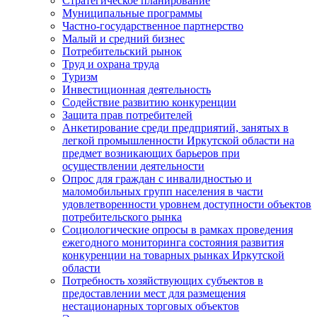
Стратегическое планирование
Муниципальные программы
Частно-государственное партнерство
Малый и средний бизнес
Потребительский рынок
Труд и охрана труда
Туризм
Инвестиционная деятельность
Содействие развитию конкуренции
Защита прав потребителей
Анкетирование среди предприятий, занятых в
легкой промышленности Иркутской области на
предмет возникающих барьеров при
осуществлении деятельности
Опрос для граждан с инвалидностью и
маломобильных групп населения в части
удовлетворенности уровнем доступности объектов
потребительского рынка
Социологические опросы в рамках проведения
ежегодного мониторинга состояния развития
конкуренции на товарных рынках Иркутской
области
Потребность хозяйствующих субъектов в
предоставлении мест для размещения
нестационарных торговых объектов