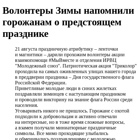
Волонтеры Зимы напомнили
горожанам о предстоящем
празднике
21 августа праздничную атрибутику – ленточки
и магнитики – дарили прохожим волонтеры акции
взаимопомощи #МыВместе и отделения ИРВЦ
"Молодежный союз". Патриотическая акция "Триколор"
проходила на самых оживленных улицах нашего города
в преддверии праздника – Дня государственного флага
Российской Федерации.
Приветливые молодые люди в синих жилетках
поздравляли зиминцев с наступающим праздником
и проводили викторину на знание флага России среди
населения.
Уговаривать никого не пришлось. Горожане с охотой
подходили к добровольцам и активно отвечали
на интересные, но в тоже время сложные вопросы,
а взамен получали миниатюрные праздничные
символы. Все мимо проходящие улыбались
и обменивались поздравлениями с молодежью.