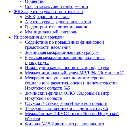
Общество
Средства массовой информации
ЖКХ, архитектура и строительство
ЖКХ, транспорт, связь
Архитектура, градостроительство
Градостроительное зонирование
Муниципальный контроль
Информация для граждан
Содействие по повышению финансовой
грамотности населения
Зиминская межрайонная прокуратура
Братская межрайонная природоохранная
прокуратура
Нижнеудинская транспортная прокуратура
Межмуниципальный отдел МВД РФ "Зиминский"
Межрайонное управление министерства
социального развития, опеки и попечительства
Иркутской области №5
Зиминский филиал ОГКУ Кадровый центр
Иркутской области
Служба Гостехнадзора Иркутской области
Телефоны экстренных и аварийных служб
Межрайонная ИФНС России № 6 по Иркутской
области
Филиал №15 Иркутского регионального