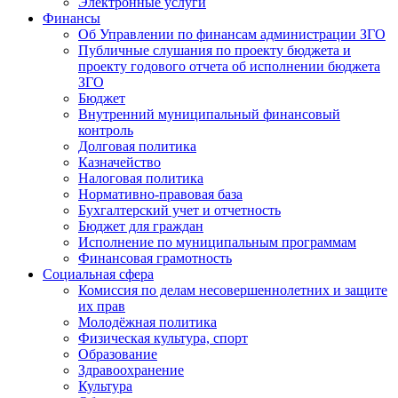
Электронные услуги
Финансы
Об Управлении по финансам администрации ЗГО
Публичные слушания по проекту бюджета и
проекту годового отчета об исполнении бюджета
ЗГО
Бюджет
Внутренний муниципальный финансовый
контроль
Долговая политика
Казначейство
Налоговая политика
Нормативно-правовая база
Бухгалтерский учет и отчетность
Бюджет для граждан
Исполнение по муниципальным программам
Финансовая грамотность
Социальная сфера
Комиссия по делам несовершеннолетних и защите
их прав
Молодёжная политика
Физическая культура, спорт
Образование
Здравоохранение
Культура