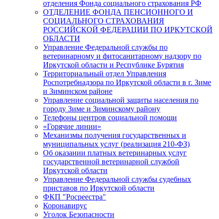
отделения Фонда социального страхования РФ
ОТДЕЛЕНИЕ ФОНДА ПЕНСИОННОГО И
СОЦИАЛЬНОГО СТРАХОВАНИЯ
РОССИЙСКОЙ ФЕДЕРАЦИИ ПО ИРКУТСКОЙ
ОБЛАСТИ
Управление Федеральной службы по
ветеринарному и фитосанитарному надзору по
Иркутской области и Республике Бурятия
Территориальный отдел Управления
Роспотребнадзора по Иркутской области в г. Зиме
и Зиминском районе
Управление социальной защиты населения по
городу Зиме и Зиминскому району
Телефоны центров социальной помощи
«Горячие линии»
Механизмы получения государственных и
муниципальных услуг (реализация 210-ФЗ)
Об оказании платных ветеринарных услуг
государственной ветеринарной службой
Иркутской области
Управление Федеральной службы судебных
приставов по Иркутской области
ФКП "Росреестра"
Коронавирус
Уголок Безопасности