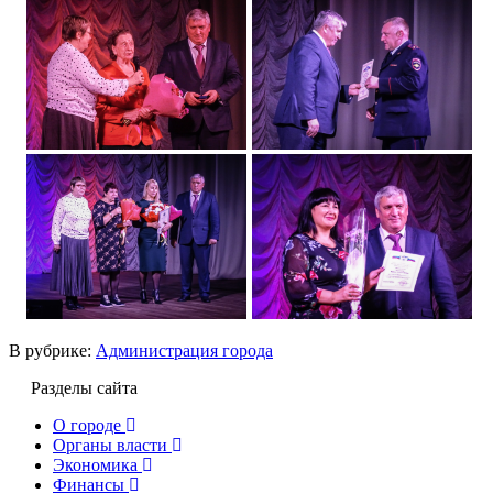
В рубрике:
Администрация города
Разделы сайта
О городе
Органы власти
Экономика
Финансы