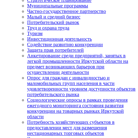
Стратегическое планирование
Муниципальные программы
Частно-государственное партнерство
Малый и средний бизнес
Потребительский рынок
Труд и охрана труда
Туризм
Инвестиционная деятельность
Содействие развитию конкуренции
Защита прав потребителей
Анкетирование среди предприятий, занятых в
легкой промышленности Иркутской области на
предмет возникающих барьеров при
осуществлении деятельности
Опрос для граждан с инвалидностью и
маломобильных групп населения в части
удовлетворенности уровнем доступности объектов
потребительского рынка
Социологические опросы в рамках проведения
ежегодного мониторинга состояния развития
конкуренции на товарных рынках Иркутской
области
Потребность хозяйствующих субъектов в
предоставлении мест для размещения
нестационарных торговых объектов