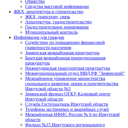
Общество
Средства массовой информации
ЖКХ, архитектура и строительство
ЖКХ, транспорт, связь
Архитектура, градостроительство
Градостроительное зонирование
Муниципальный контроль
Информация для граждан
Содействие по повышению финансовой
грамотности населения
Зиминская межрайонная прокуратура
Братская межрайонная природоохранная
прокуратура
Нижнеудинская транспортная прокуратура
Межмуниципальный отдел МВД РФ "Зиминский"
Межрайонное управление министерства
социального развития, опеки и попечительства
Иркутской области №5
Зиминский филиал ОГКУ Кадровый центр
Иркутской области
Служба Гостехнадзора Иркутской области
Телефоны экстренных и аварийных служб
Межрайонная ИФНС России № 6 по Иркутской
области
Филиал №15 Иркутского регионального