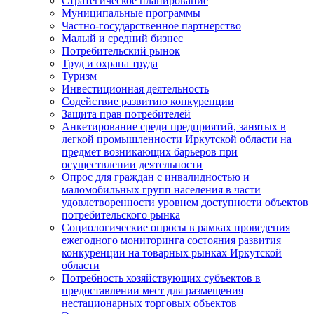
Стратегическое планирование
Муниципальные программы
Частно-государственное партнерство
Малый и средний бизнес
Потребительский рынок
Труд и охрана труда
Туризм
Инвестиционная деятельность
Содействие развитию конкуренции
Защита прав потребителей
Анкетирование среди предприятий, занятых в
легкой промышленности Иркутской области на
предмет возникающих барьеров при
осуществлении деятельности
Опрос для граждан с инвалидностью и
маломобильных групп населения в части
удовлетворенности уровнем доступности объектов
потребительского рынка
Социологические опросы в рамках проведения
ежегодного мониторинга состояния развития
конкуренции на товарных рынках Иркутской
области
Потребность хозяйствующих субъектов в
предоставлении мест для размещения
нестационарных торговых объектов