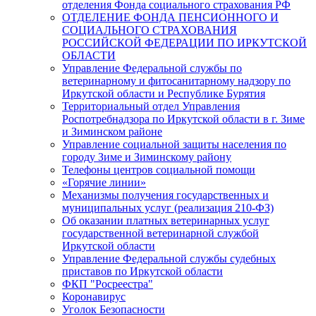
отделения Фонда социального страхования РФ
ОТДЕЛЕНИЕ ФОНДА ПЕНСИОННОГО И
СОЦИАЛЬНОГО СТРАХОВАНИЯ
РОССИЙСКОЙ ФЕДЕРАЦИИ ПО ИРКУТСКОЙ
ОБЛАСТИ
Управление Федеральной службы по
ветеринарному и фитосанитарному надзору по
Иркутской области и Республике Бурятия
Территориальный отдел Управления
Роспотребнадзора по Иркутской области в г. Зиме
и Зиминском районе
Управление социальной защиты населения по
городу Зиме и Зиминскому району
Телефоны центров социальной помощи
«Горячие линии»
Механизмы получения государственных и
муниципальных услуг (реализация 210-ФЗ)
Об оказании платных ветеринарных услуг
государственной ветеринарной службой
Иркутской области
Управление Федеральной службы судебных
приставов по Иркутской области
ФКП "Росреестра"
Коронавирус
Уголок Безопасности