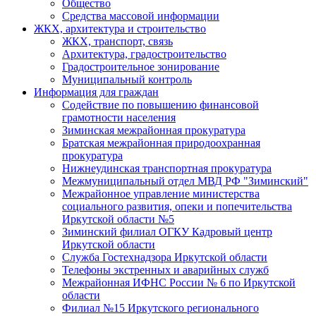
Общество
Средства массовой информации
ЖКХ, архитектура и строительство
ЖКХ, транспорт, связь
Архитектура, градостроительство
Градостроительное зонирование
Муниципальный контроль
Информация для граждан
Содействие по повышению финансовой
грамотности населения
Зиминская межрайонная прокуратура
Братская межрайонная природоохранная
прокуратура
Нижнеудинская транспортная прокуратура
Межмуниципальный отдел МВД РФ "Зиминский"
Межрайонное управление министерства
социального развития, опеки и попечительства
Иркутской области №5
Зиминский филиал ОГКУ Кадровый центр
Иркутской области
Служба Гостехнадзора Иркутской области
Телефоны экстренных и аварийных служб
Межрайонная ИФНС России № 6 по Иркутской
области
Филиал №15 Иркутского регионального