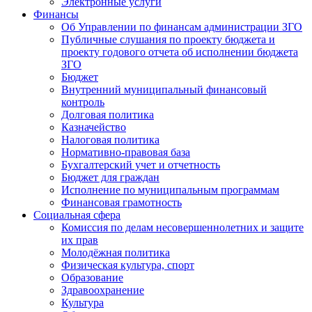
Электронные услуги
Финансы
Об Управлении по финансам администрации ЗГО
Публичные слушания по проекту бюджета и
проекту годового отчета об исполнении бюджета
ЗГО
Бюджет
Внутренний муниципальный финансовый
контроль
Долговая политика
Казначейство
Налоговая политика
Нормативно-правовая база
Бухгалтерский учет и отчетность
Бюджет для граждан
Исполнение по муниципальным программам
Финансовая грамотность
Социальная сфера
Комиссия по делам несовершеннолетних и защите
их прав
Молодёжная политика
Физическая культура, спорт
Образование
Здравоохранение
Культура