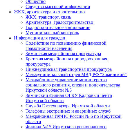
Общество
Средства массовой информации
ЖКХ, архитектура и строительство
ЖКХ, транспорт, связь
Архитектура, градостроительство
Градостроительное зонирование
Муниципальный контроль
Информация для граждан
Содействие по повышению финансовой
грамотности населения
Зиминская межрайонная прокуратура
Братская межрайонная природоохранная
прокуратура
Нижнеудинская транспортная прокуратура
Межмуниципальный отдел МВД РФ "Зиминский"
Межрайонное управление министерства
социального развития, опеки и попечительства
Иркутской области №5
Зиминский филиал ОГКУ Кадровый центр
Иркутской области
Служба Гостехнадзора Иркутской области
Телефоны экстренных и аварийных служб
Межрайонная ИФНС России № 6 по Иркутской
области
Филиал №15 Иркутского регионального