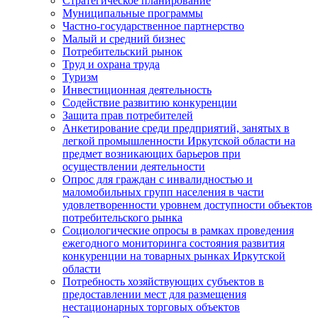
Стратегическое планирование
Муниципальные программы
Частно-государственное партнерство
Малый и средний бизнес
Потребительский рынок
Труд и охрана труда
Туризм
Инвестиционная деятельность
Содействие развитию конкуренции
Защита прав потребителей
Анкетирование среди предприятий, занятых в
легкой промышленности Иркутской области на
предмет возникающих барьеров при
осуществлении деятельности
Опрос для граждан с инвалидностью и
маломобильных групп населения в части
удовлетворенности уровнем доступности объектов
потребительского рынка
Социологические опросы в рамках проведения
ежегодного мониторинга состояния развития
конкуренции на товарных рынках Иркутской
области
Потребность хозяйствующих субъектов в
предоставлении мест для размещения
нестационарных торговых объектов