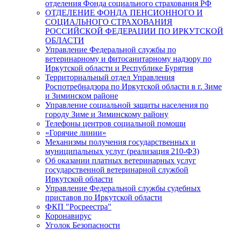
отделения Фонда социального страхования РФ
ОТДЕЛЕНИЕ ФОНДА ПЕНСИОННОГО И
СОЦИАЛЬНОГО СТРАХОВАНИЯ
РОССИЙСКОЙ ФЕДЕРАЦИИ ПО ИРКУТСКОЙ
ОБЛАСТИ
Управление Федеральной службы по
ветеринарному и фитосанитарному надзору по
Иркутской области и Республике Бурятия
Территориальный отдел Управления
Роспотребнадзора по Иркутской области в г. Зиме
и Зиминском районе
Управление социальной защиты населения по
городу Зиме и Зиминскому району
Телефоны центров социальной помощи
«Горячие линии»
Механизмы получения государственных и
муниципальных услуг (реализация 210-ФЗ)
Об оказании платных ветеринарных услуг
государственной ветеринарной службой
Иркутской области
Управление Федеральной службы судебных
приставов по Иркутской области
ФКП "Росреестра"
Коронавирус
Уголок Безопасности