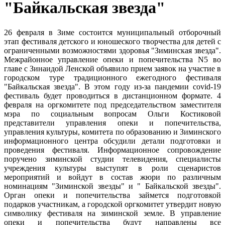
"Байкальская звезда"
26 февраля в Зиме состоится муниципальный отборочный
этап фестиваля детского и юношеского творчества для детей с
ограниченными возможностями здоровья "Зиминская звезда".
Межрайонное управление опеки и попечительства N5 во
главе с Зинаидой Ленской объявило прием заявок на участие в
городском туре традиционного ежегодного фестиваля
"Байкальская звезда". В этом году из-за пандемии covid-19
фестиваль будет проводиться в дистанционном формате. 4
февраля на оргкомитете под председательством заместителя
мэра по социальным вопросам Ольги Костиковой
представители управления опеки и попечительства,
управления культуры, комитета по образованию и Зиминского
информационного центра обсудили детали подготовки и
проведения фестиваля. Информационное сопровождение
поручено зиминской студии телевидения, специалисты
учреждения культуры выступят в роли сценаристов
мероприятий и войдут в состав жюри по различным
номинациям "Зиминской звезды" и " Байкальской звезды".
Орган опеки и попечительства займется подготовкой
подарков участникам, а городской оргкомитет утвердит новую
символику фестиваля на зиминской земле. В управление
опеки и попечительства будут направлены все