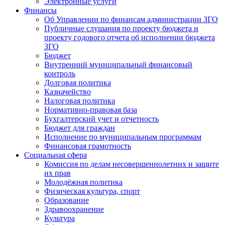
Электронные услуги
Финансы
Об Управлении по финансам администрации ЗГО
Публичные слушания по проекту бюджета и
проекту годового отчета об исполнении бюджета
ЗГО
Бюджет
Внутренний муниципальный финансовый
контроль
Долговая политика
Казначейство
Налоговая политика
Нормативно-правовая база
Бухгалтерский учет и отчетность
Бюджет для граждан
Исполнение по муниципальным программам
Финансовая грамотность
Социальная сфера
Комиссия по делам несовершеннолетних и защите
их прав
Молодёжная политика
Физическая культура, спорт
Образование
Здравоохранение
Культура