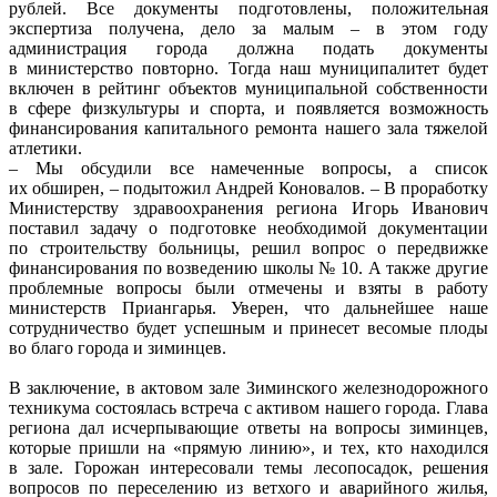
рублей. Все документы подготовлены, положительная
экспертиза получена, дело за малым – в этом году
администрация города должна подать документы
в министерство повторно. Тогда наш муниципалитет будет
включен в рейтинг объектов муниципальной собственности
в сфере физкультуры и спорта, и появляется возможность
финансирования капитального ремонта нашего зала тяжелой
атлетики.
– Мы обсудили все намеченные вопросы, а список
их обширен, – подытожил Андрей Коновалов. – В проработку
Министерству здравоохранения региона Игорь Иванович
поставил задачу о подготовке необходимой документации
по строительству больницы, решил вопрос о передвижке
финансирования по возведению школы № 10. А также другие
проблемные вопросы были отмечены и взяты в работу
министерств Приангарья. Уверен, что дальнейшее наше
сотрудничество будет успешным и принесет весомые плоды
во благо города и зиминцев.
В заключение, в актовом зале Зиминского железнодорожного
техникума состоялась встреча с активом нашего города. Глава
региона дал исчерпывающие ответы на вопросы зиминцев,
которые пришли на «прямую линию», и тех, кто находился
в зале. Горожан интересовали темы лесопосадок, решения
вопросов по переселению из ветхого и аварийного жилья,