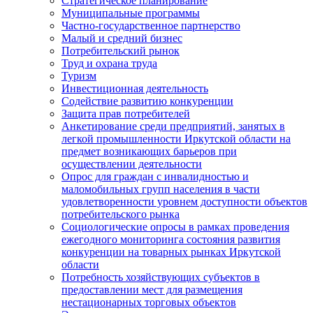
Стратегическое планирование
Муниципальные программы
Частно-государственное партнерство
Малый и средний бизнес
Потребительский рынок
Труд и охрана труда
Туризм
Инвестиционная деятельность
Содействие развитию конкуренции
Защита прав потребителей
Анкетирование среди предприятий, занятых в
легкой промышленности Иркутской области на
предмет возникающих барьеров при
осуществлении деятельности
Опрос для граждан с инвалидностью и
маломобильных групп населения в части
удовлетворенности уровнем доступности объектов
потребительского рынка
Социологические опросы в рамках проведения
ежегодного мониторинга состояния развития
конкуренции на товарных рынках Иркутской
области
Потребность хозяйствующих субъектов в
предоставлении мест для размещения
нестационарных торговых объектов