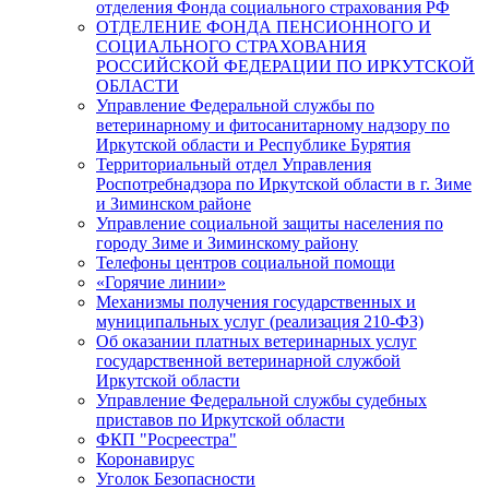
отделения Фонда социального страхования РФ
ОТДЕЛЕНИЕ ФОНДА ПЕНСИОННОГО И
СОЦИАЛЬНОГО СТРАХОВАНИЯ
РОССИЙСКОЙ ФЕДЕРАЦИИ ПО ИРКУТСКОЙ
ОБЛАСТИ
Управление Федеральной службы по
ветеринарному и фитосанитарному надзору по
Иркутской области и Республике Бурятия
Территориальный отдел Управления
Роспотребнадзора по Иркутской области в г. Зиме
и Зиминском районе
Управление социальной защиты населения по
городу Зиме и Зиминскому району
Телефоны центров социальной помощи
«Горячие линии»
Механизмы получения государственных и
муниципальных услуг (реализация 210-ФЗ)
Об оказании платных ветеринарных услуг
государственной ветеринарной службой
Иркутской области
Управление Федеральной службы судебных
приставов по Иркутской области
ФКП "Росреестра"
Коронавирус
Уголок Безопасности