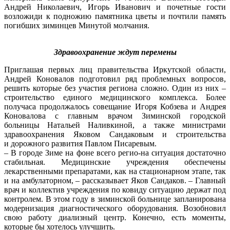
Андрей Николаевич, Игорь Иванович и почетные гости
возложиди к подножию памятника цветы и почтили память
погибших зиминцев Минутой молчания.
Здравоохранение ждут перемены
Приглашая первых лиц правительства Иркутской области,
Андрей Коновалов подготовил ряд проблемных вопросов,
решить которые без участия региона сложно. Один из них –
строительство единого медицинского комплекса. Более
получаса продолжалось совещание Игоря Кобзева и Андрея
Коновалова с главным врачом Зиминской городской
больницы Натальей Наливкиной, а также министрами
здравоохранения Яковом Сандаковым и строительства
и дорожного развития Павлом Писаревым.
– В городе Зиме на фоне всего регио-на ситуация достаточно
стабильная. Медицинские учреждения обеспечены
лекарственными препаратами, как на стационарном этапе, так
и на амбулаторном, – рассказывает Яков Сандаков. – Главный
врач и коллектив учреждения по ковиду ситуацию держат под
контролем. В этом году в зиминской больнице запланирована
модернизация диагностического оборудования. Возобновил
свою работу диализный центр. Конечно, есть моменты,
которые бы хотелось улучшить.