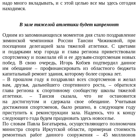
надо много вкладывать, и с этой целью все мы здесь сегодня
находимся.
В зале тяжелой атлетики будет капремонт
Одним из запоминающихся моментов дня стало поздравление
зиминской чемпионки России Таисии Чижиковой, при
посещении делегацией зала тяжелой атлетики. С цветами
и подарками мэр города и глава региона приветствовали
спортсменку и пожелали ей и ее друзьям-спортсменам новых
побед. В свою очередь, Игорь Кобзев подтвердил данное
им обещание – профинансировать из областного бюджета
капитальный ремонт здания, которому более сорока лет.
– В прошлом году я поздравлял всех спортсменов и желал
вам, друзья, дальнейшего спортивного роста, – обратился
глава региона к спортивному сообществу школы тяжелой
атлетики. – Таисия сказала, что не остановится
на достигнутом и сдержала свое обещание. Учитывая
достижения спортсменов, было решено, в следующем году
приступить к реконструкции зала. Надеюсь, что к концу
следующего года будем праздновать здесь новоселье.
По словам Павла Богатырева, осуществляющего полномочия
министра спорта Иркутской области, примерная стоимость
ремонтных работ данного сооружения – 45 миллионов