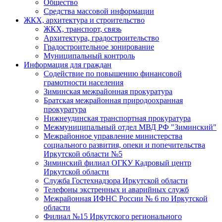
Общество
Средства массовой информации
ЖКХ, архитектура и строительство
ЖКХ, транспорт, связь
Архитектура, градостроительство
Градостроительное зонирование
Муниципальный контроль
Информация для граждан
Содействие по повышению финансовой
грамотности населения
Зиминская межрайонная прокуратура
Братская межрайонная природоохранная
прокуратура
Нижнеудинская транспортная прокуратура
Межмуниципальный отдел МВД РФ "Зиминский"
Межрайонное управление министерства
социального развития, опеки и попечительства
Иркутской области №5
Зиминский филиал ОГКУ Кадровый центр
Иркутской области
Служба Гостехнадзора Иркутской области
Телефоны экстренных и аварийных служб
Межрайонная ИФНС России № 6 по Иркутской
области
Филиал №15 Иркутского регионального