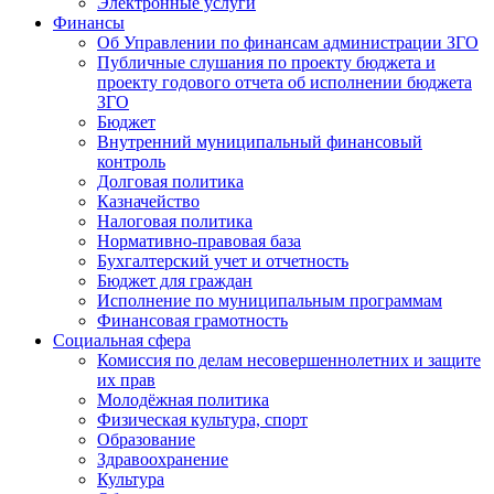
Электронные услуги
Финансы
Об Управлении по финансам администрации ЗГО
Публичные слушания по проекту бюджета и
проекту годового отчета об исполнении бюджета
ЗГО
Бюджет
Внутренний муниципальный финансовый
контроль
Долговая политика
Казначейство
Налоговая политика
Нормативно-правовая база
Бухгалтерский учет и отчетность
Бюджет для граждан
Исполнение по муниципальным программам
Финансовая грамотность
Социальная сфера
Комиссия по делам несовершеннолетних и защите
их прав
Молодёжная политика
Физическая культура, спорт
Образование
Здравоохранение
Культура