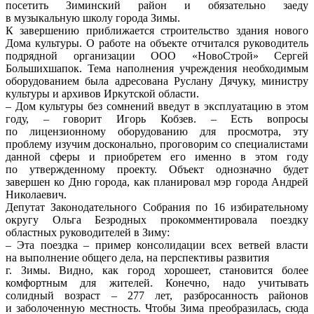
посетить Зиминский район и обязательно заеду
в музыкальную школу города Зимы.
К завершению приближается строительство здания нового
Дома культуры. О работе на объекте отчитался руководитель
подрядной организации ООО «НовоСтрой» Сергей
Большихшапок. Тема наполнения учреждения необходимым
оборудованием была адресована Руслану Дячуку, министру
культуры и архивов Иркутской области.
– Дом культуры без сомнений введут в эксплуатацию в этом
году, – говорит Игорь Кобзев. – Есть вопросы
по лицензионному оборудованию для просмотра, эту
проблему изучим досконально, проговорим со специалистами
данной сферы и приобретем его именно в этом году
по утвержденному проекту. Объект однозначно будет
завершен ко Дню города, как планировал мэр города Андрей
Николаевич.
Депутат Законодательного Собрания по 16 избирательному
округу Ольга Безродных прокомментировала поездку
областных руководителей в Зиму:
– Эта поездка – пример консолидации всех ветвей власти
на выполнение общего дела, на перспективы развития
г. Зимы. Видно, как город хорошеет, становится более
комфортным для жителей. Конечно, надо учитывать
солидный возраст – 277 лет, разбросанность районов
и заболоченную местность. Чтобы Зима преобразилась, сюда