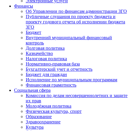
Электронные услуги
Финансы
Об Управлении по финансам администрации ЗГО
Публичные слушания по проекту бюджета и
проекту годового отчета об исполнении бюджета
ЗГО
Бюджет
Внутренний муниципальный финансовый
контроль
Долговая политика
Казначейство
Налоговая политика
Нормативно-правовая база
Бухгалтерский учет и отчетность
Бюджет для граждан
Исполнение по муниципальным программам
Финансовая грамотность
Социальная сфера
Комиссия по делам несовершеннолетних и защите
их прав
Молодёжная политика
Физическая культура, спорт
Образование
Здравоохранение
Культура