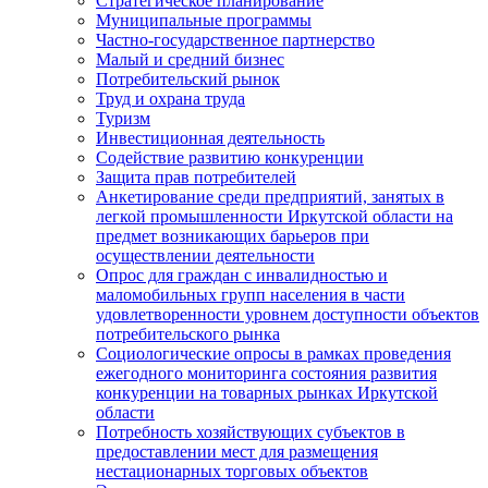
Стратегическое планирование
Муниципальные программы
Частно-государственное партнерство
Малый и средний бизнес
Потребительский рынок
Труд и охрана труда
Туризм
Инвестиционная деятельность
Содействие развитию конкуренции
Защита прав потребителей
Анкетирование среди предприятий, занятых в
легкой промышленности Иркутской области на
предмет возникающих барьеров при
осуществлении деятельности
Опрос для граждан с инвалидностью и
маломобильных групп населения в части
удовлетворенности уровнем доступности объектов
потребительского рынка
Социологические опросы в рамках проведения
ежегодного мониторинга состояния развития
конкуренции на товарных рынках Иркутской
области
Потребность хозяйствующих субъектов в
предоставлении мест для размещения
нестационарных торговых объектов