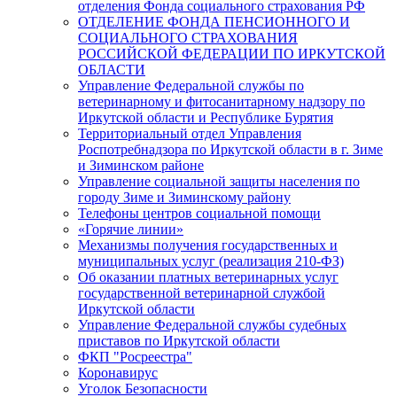
отделения Фонда социального страхования РФ
ОТДЕЛЕНИЕ ФОНДА ПЕНСИОННОГО И
СОЦИАЛЬНОГО СТРАХОВАНИЯ
РОССИЙСКОЙ ФЕДЕРАЦИИ ПО ИРКУТСКОЙ
ОБЛАСТИ
Управление Федеральной службы по
ветеринарному и фитосанитарному надзору по
Иркутской области и Республике Бурятия
Территориальный отдел Управления
Роспотребнадзора по Иркутской области в г. Зиме
и Зиминском районе
Управление социальной защиты населения по
городу Зиме и Зиминскому району
Телефоны центров социальной помощи
«Горячие линии»
Механизмы получения государственных и
муниципальных услуг (реализация 210-ФЗ)
Об оказании платных ветеринарных услуг
государственной ветеринарной службой
Иркутской области
Управление Федеральной службы судебных
приставов по Иркутской области
ФКП "Росреестра"
Коронавирус
Уголок Безопасности