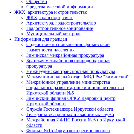
Общество
Средства массовой информации
ЖКХ, архитектура и строительство
ЖКХ, транспорт, связь
Архитектура, градостроительство
Градостроительное зонирование
Муниципальный контроль
Информация для граждан
Содействие по повышению финансовой
грамотности населения
Зиминская межрайонная прокуратура
Братская межрайонная природоохранная
прокуратура
Нижнеудинская транспортная прокуратура
Межмуниципальный отдел МВД РФ "Зиминский"
Межрайонное управление министерства
социального развития, опеки и попечительства
Иркутской области №5
Зиминский филиал ОГКУ Кадровый центр
Иркутской области
Служба Гостехнадзора Иркутской области
Телефоны экстренных и аварийных служб
Межрайонная ИФНС России № 6 по Иркутской
области
Филиал №15 Иркутского регионального