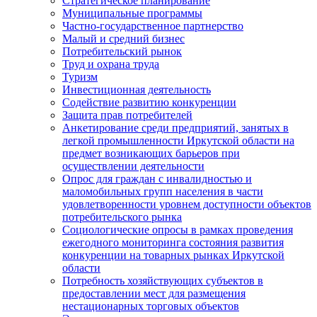
Стратегическое планирование
Муниципальные программы
Частно-государственное партнерство
Малый и средний бизнес
Потребительский рынок
Труд и охрана труда
Туризм
Инвестиционная деятельность
Содействие развитию конкуренции
Защита прав потребителей
Анкетирование среди предприятий, занятых в
легкой промышленности Иркутской области на
предмет возникающих барьеров при
осуществлении деятельности
Опрос для граждан с инвалидностью и
маломобильных групп населения в части
удовлетворенности уровнем доступности объектов
потребительского рынка
Социологические опросы в рамках проведения
ежегодного мониторинга состояния развития
конкуренции на товарных рынках Иркутской
области
Потребность хозяйствующих субъектов в
предоставлении мест для размещения
нестационарных торговых объектов