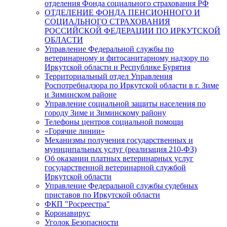
отделения Фонда социального страхования РФ
ОТДЕЛЕНИЕ ФОНДА ПЕНСИОННОГО И
СОЦИАЛЬНОГО СТРАХОВАНИЯ
РОССИЙСКОЙ ФЕДЕРАЦИИ ПО ИРКУТСКОЙ
ОБЛАСТИ
Управление Федеральной службы по
ветеринарному и фитосанитарному надзору по
Иркутской области и Республике Бурятия
Территориальный отдел Управления
Роспотребнадзора по Иркутской области в г. Зиме
и Зиминском районе
Управление социальной защиты населения по
городу Зиме и Зиминскому району
Телефоны центров социальной помощи
«Горячие линии»
Механизмы получения государственных и
муниципальных услуг (реализация 210-ФЗ)
Об оказании платных ветеринарных услуг
государственной ветеринарной службой
Иркутской области
Управление Федеральной службы судебных
приставов по Иркутской области
ФКП "Росреестра"
Коронавирус
Уголок Безопасности