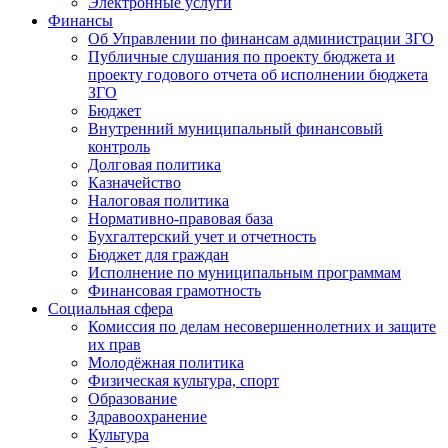
Электронные услуги
Финансы
Об Управлении по финансам администрации ЗГО
Публичные слушания по проекту бюджета и
проекту годового отчета об исполнении бюджета
ЗГО
Бюджет
Внутренний муниципальный финансовый
контроль
Долговая политика
Казначейство
Налоговая политика
Нормативно-правовая база
Бухгалтерский учет и отчетность
Бюджет для граждан
Исполнение по муниципальным программам
Финансовая грамотность
Социальная сфера
Комиссия по делам несовершеннолетних и защите
их прав
Молодёжная политика
Физическая культура, спорт
Образование
Здравоохранение
Культура