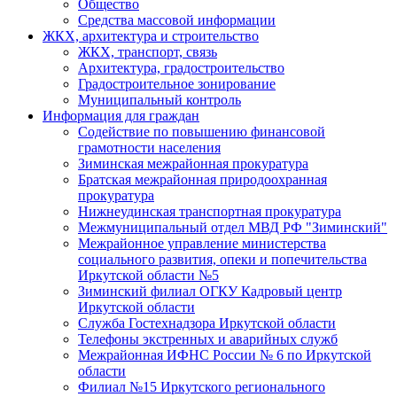
Общество
Средства массовой информации
ЖКХ, архитектура и строительство
ЖКХ, транспорт, связь
Архитектура, градостроительство
Градостроительное зонирование
Муниципальный контроль
Информация для граждан
Содействие по повышению финансовой
грамотности населения
Зиминская межрайонная прокуратура
Братская межрайонная природоохранная
прокуратура
Нижнеудинская транспортная прокуратура
Межмуниципальный отдел МВД РФ "Зиминский"
Межрайонное управление министерства
социального развития, опеки и попечительства
Иркутской области №5
Зиминский филиал ОГКУ Кадровый центр
Иркутской области
Служба Гостехнадзора Иркутской области
Телефоны экстренных и аварийных служб
Межрайонная ИФНС России № 6 по Иркутской
области
Филиал №15 Иркутского регионального