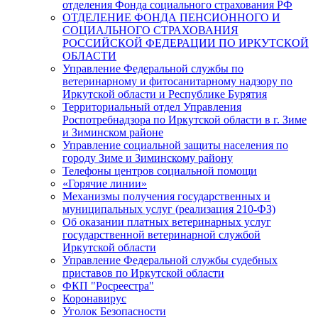
отделения Фонда социального страхования РФ
ОТДЕЛЕНИЕ ФОНДА ПЕНСИОННОГО И
СОЦИАЛЬНОГО СТРАХОВАНИЯ
РОССИЙСКОЙ ФЕДЕРАЦИИ ПО ИРКУТСКОЙ
ОБЛАСТИ
Управление Федеральной службы по
ветеринарному и фитосанитарному надзору по
Иркутской области и Республике Бурятия
Территориальный отдел Управления
Роспотребнадзора по Иркутской области в г. Зиме
и Зиминском районе
Управление социальной защиты населения по
городу Зиме и Зиминскому району
Телефоны центров социальной помощи
«Горячие линии»
Механизмы получения государственных и
муниципальных услуг (реализация 210-ФЗ)
Об оказании платных ветеринарных услуг
государственной ветеринарной службой
Иркутской области
Управление Федеральной службы судебных
приставов по Иркутской области
ФКП "Росреестра"
Коронавирус
Уголок Безопасности