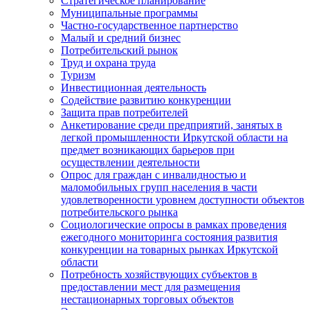
Стратегическое планирование
Муниципальные программы
Частно-государственное партнерство
Малый и средний бизнес
Потребительский рынок
Труд и охрана труда
Туризм
Инвестиционная деятельность
Содействие развитию конкуренции
Защита прав потребителей
Анкетирование среди предприятий, занятых в
легкой промышленности Иркутской области на
предмет возникающих барьеров при
осуществлении деятельности
Опрос для граждан с инвалидностью и
маломобильных групп населения в части
удовлетворенности уровнем доступности объектов
потребительского рынка
Социологические опросы в рамках проведения
ежегодного мониторинга состояния развития
конкуренции на товарных рынках Иркутской
области
Потребность хозяйствующих субъектов в
предоставлении мест для размещения
нестационарных торговых объектов