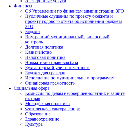
Электронные услуги
Финансы
Об Управлении по финансам администрации ЗГО
Публичные слушания по проекту бюджета и
проекту годового отчета об исполнении бюджета
ЗГО
Бюджет
Внутренний муниципальный финансовый
контроль
Долговая политика
Казначейство
Налоговая политика
Нормативно-правовая база
Бухгалтерский учет и отчетность
Бюджет для граждан
Исполнение по муниципальным программам
Финансовая грамотность
Социальная сфера
Комиссия по делам несовершеннолетних и защите
их прав
Молодёжная политика
Физическая культура, спорт
Образование
Здравоохранение
Культура