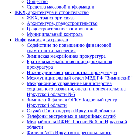
Общество
Средства массовой информации
ЖКХ, архитектура и строительство
ЖКХ, транспорт, связь
Архитектура, градостроительство
Градостроительное зонирование
Муниципальный контроль
Информация для граждан
Содействие по повышению финансовой
грамотности населения
Зиминская межрайонная прокуратура
Братская межрайонная природоохранная
прокуратура
Нижнеудинская транспортная прокуратура
Межмуниципальный отдел МВД РФ "Зиминский"
Межрайонное управление министерства
социального развития, опеки и попечительства
Иркутской области №5
Зиминский филиал ОГКУ Кадровый центр
Иркутской области
Служба Гостехнадзора Иркутской области
Телефоны экстренных и аварийных служб
Межрайонная ИФНС России № 6 по Иркутской
области
Филиал №15 Иркутского регионального