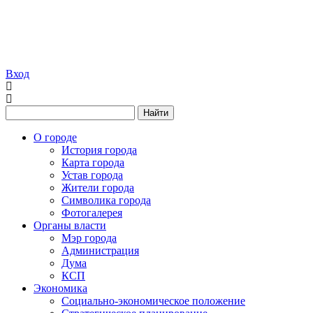
Вход
Найти
О городе
История города
Карта города
Устав города
Жители города
Символика города
Фотогалерея
Органы власти
Мэр города
Администрация
Дума
КСП
Экономика
Социально-экономическое положение