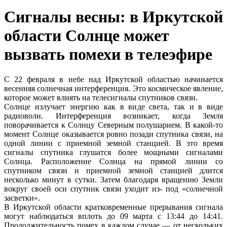
Сигналы весны: в Иркутской
области Солнце может
вызвать помехи в телеэфире
С 22 февраля в небе над Иркутской областью начинается
весенняя солнечная интерференция. Это космическое явление,
которое может влиять на телесигналы спутников связи.
Солнце излучает энергию как в виде света, так и в виде
радиоволн. Интерференция возникает, когда Земля
поворачивается к Солнцу Северным полушарием. В какой-то
момент Солнце оказывается ровно позади спутника связи, на
одной линии с приемной земной станцией. В это время
сигналы спутника глушатся более мощными сигналами
Солнца. Расположение Солнца на прямой линии со
спутником связи и приемной земной станцией длится
несколько минут в сутки. Затем благодаря вращению Земли
вокруг своей оси спутник связи уходит из- под «солнечной
засветки».
В Иркутской области кратковременные прерывания сигнала
могут наблюдаться вплоть до 09 марта с 13:44 до 14:41.
Продолжительность помех в каждом случае — от нескольких