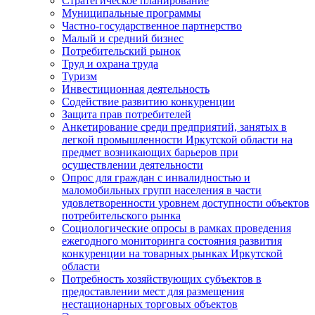
Стратегическое планирование
Муниципальные программы
Частно-государственное партнерство
Малый и средний бизнес
Потребительский рынок
Труд и охрана труда
Туризм
Инвестиционная деятельность
Содействие развитию конкуренции
Защита прав потребителей
Анкетирование среди предприятий, занятых в
легкой промышленности Иркутской области на
предмет возникающих барьеров при
осуществлении деятельности
Опрос для граждан с инвалидностью и
маломобильных групп населения в части
удовлетворенности уровнем доступности объектов
потребительского рынка
Социологические опросы в рамках проведения
ежегодного мониторинга состояния развития
конкуренции на товарных рынках Иркутской
области
Потребность хозяйствующих субъектов в
предоставлении мест для размещения
нестационарных торговых объектов