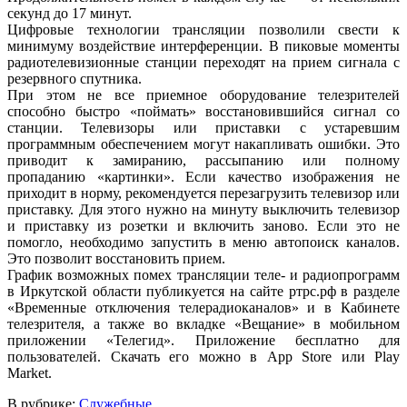
секунд до 17 минут.
Цифровые технологии трансляции позволили свести к
минимуму воздействие интерференции. В пиковые моменты
радиотелевизионные станции переходят на прием сигнала с
резервного спутника.
При этом не все приемное оборудование телезрителей
способно быстро «поймать» восстановившийся сигнал со
станции. Телевизоры или приставки с устаревшим
программным обеспечением могут накапливать ошибки. Это
приводит к замиранию, рассыпанию или полному
пропаданию «картинки». Если качество изображения не
приходит в норму, рекомендуется перезагрузить телевизор или
приставку. Для этого нужно на минуту выключить телевизор
и приставку из розетки и включить заново. Если это не
помогло, необходимо запустить в меню автопоиск каналов.
Это позволит восстановить прием.
График возможных помех трансляции теле- и радиопрограмм
в Иркутской области публикуется на сайте ртрс.рф в разделе
«Временные отключения телерадиоканалов» и в Кабинете
телезрителя, а также во вкладке «Вещание» в мобильном
приложении «Телегид». Приложение бесплатно для
пользователей. Скачать его можно в Арр Store или Play
Market.
В рубрике:
Служебные