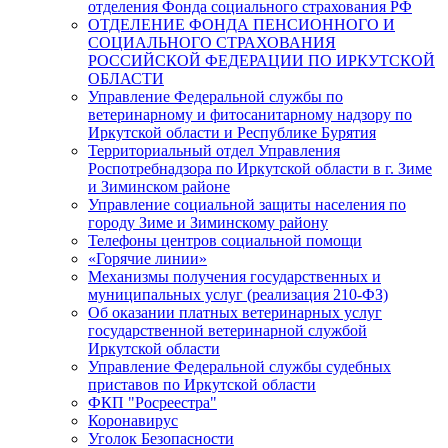
отделения Фонда социального страхования РФ
ОТДЕЛЕНИЕ ФОНДА ПЕНСИОННОГО И
СОЦИАЛЬНОГО СТРАХОВАНИЯ
РОССИЙСКОЙ ФЕДЕРАЦИИ ПО ИРКУТСКОЙ
ОБЛАСТИ
Управление Федеральной службы по
ветеринарному и фитосанитарному надзору по
Иркутской области и Республике Бурятия
Территориальный отдел Управления
Роспотребнадзора по Иркутской области в г. Зиме
и Зиминском районе
Управление социальной защиты населения по
городу Зиме и Зиминскому району
Телефоны центров социальной помощи
«Горячие линии»
Механизмы получения государственных и
муниципальных услуг (реализация 210-ФЗ)
Об оказании платных ветеринарных услуг
государственной ветеринарной службой
Иркутской области
Управление Федеральной службы судебных
приставов по Иркутской области
ФКП "Росреестра"
Коронавирус
Уголок Безопасности