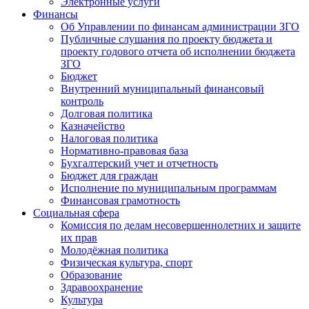
Электронные услуги
Финансы
Об Управлении по финансам администрации ЗГО
Публичные слушания по проекту бюджета и
проекту годового отчета об исполнении бюджета
ЗГО
Бюджет
Внутренний муниципальный финансовый
контроль
Долговая политика
Казначейство
Налоговая политика
Нормативно-правовая база
Бухгалтерский учет и отчетность
Бюджет для граждан
Исполнение по муниципальным программам
Финансовая грамотность
Социальная сфера
Комиссия по делам несовершеннолетних и защите
их прав
Молодёжная политика
Физическая культура, спорт
Образование
Здравоохранение
Культура