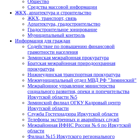
Общество
Средства массовой информации
ЖКХ, архитектура и строительство
ЖКХ, транспорт, связь
Архитектура, градостроительство
Градостроительное зонирование
Муниципальный контроль
Информация для граждан
Содействие по повышению финансовой
грамотности населения
Зиминская межрайонная прокуратура
Братская межрайонная природоохранная
прокуратура
Нижнеудинская транспортная прокуратура
Межмуниципальный отдел МВД РФ "Зиминский"
Межрайонное управление министерства
социального развития, опеки и попечительства
Иркутской области №5
Зиминский филиал ОГКУ Кадровый центр
Иркутской области
Служба Гостехнадзора Иркутской области
Телефоны экстренных и аварийных служб
Межрайонная ИФНС России № 6 по Иркутской
области
Филиал №15 Иркутского регионального