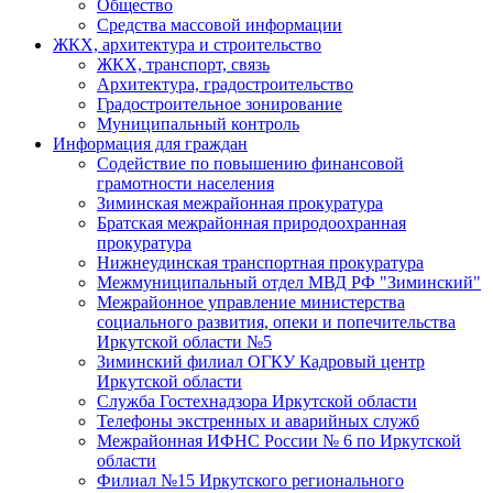
Общество
Средства массовой информации
ЖКХ, архитектура и строительство
ЖКХ, транспорт, связь
Архитектура, градостроительство
Градостроительное зонирование
Муниципальный контроль
Информация для граждан
Содействие по повышению финансовой
грамотности населения
Зиминская межрайонная прокуратура
Братская межрайонная природоохранная
прокуратура
Нижнеудинская транспортная прокуратура
Межмуниципальный отдел МВД РФ "Зиминский"
Межрайонное управление министерства
социального развития, опеки и попечительства
Иркутской области №5
Зиминский филиал ОГКУ Кадровый центр
Иркутской области
Служба Гостехнадзора Иркутской области
Телефоны экстренных и аварийных служб
Межрайонная ИФНС России № 6 по Иркутской
области
Филиал №15 Иркутского регионального