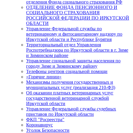
отделения Фонда социального страхования РФ
ОТДЕЛЕНИЕ ФОНДА ПЕНСИОННОГО И
СОЦИАЛЬНОГО СТРАХОВАНИЯ
РОССИЙСКОЙ ФЕДЕРАЦИИ ПО ИРКУТСКОЙ
ОБЛАСТИ
Управление Федеральной службы по
ветеринарному и фитосанитарному надзору по
Иркутской области и Республике Бурятия
Территориальный отдел Управления
Роспотребнадзора по Иркутской области в г. Зиме
и Зиминском районе
Управление социальной защиты населения по
городу Зиме и Зиминскому району
Телефоны центров социальной помощи
«Горячие линии»
Механизмы получения государственных и
муниципальных услуг (реализация 210-ФЗ)
Об оказании платных ветеринарных услуг
государственной ветеринарной службой
Иркутской области
Управление Федеральной службы судебных
приставов по Иркутской области
ФКП "Росреестра"
Коронавирус
Уголок Безопасности