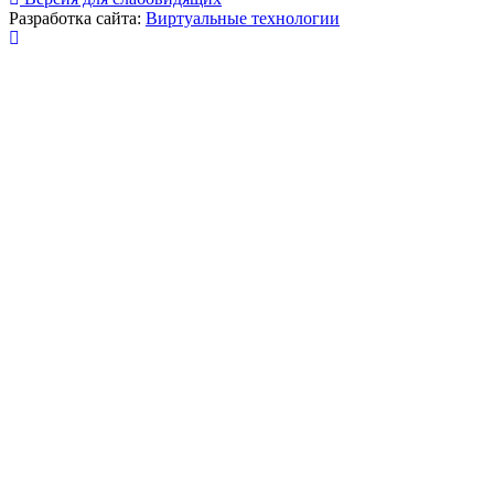
Разработка сайта:
Виртуальные технологии
Публикация миниатюры
×
На сайте используются cookies для сбора и хранения
данных, необходимых для корректной работы сайта
и удобства посетителей.
Продолжая использовать наш сайт, Вы соглашаетесь
с
политикой по обработке ПД
.
Соглашаюсь