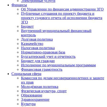
Электронные услуги
Финансы
Об Управлении по финансам администрации ЗГО
Публичные слушания по проекту бюджета и
проекту годового отчета об исполнении бюджета
ЗГО
Бюджет
Внутренний муниципальный финансовый
контроль
Долговая политика
Казначейство
Налоговая политика
Нормативно-правовая база
Бухгалтерский учет и отчетность
Бюджет для граждан
Исполнение по муниципальным программам
Финансовая грамотность
Социальная сфера
Комиссия по делам несовершеннолетних и защите
их прав
Молодёжная политика
Физическая культура, спорт
Образование
Здравоохранение
Культура