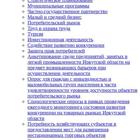
Стратегическое планирование
Муниципальные программы
Частно-государственное партнерство
Малый и средний бизнес
Потребительский рынок
Труд и охрана труда
Туризм
Инвестиционная деятельность
Содействие развитию конкуренции
Защита прав потребителей
Анкетирование среди предприятий, занятых в
легкой промышленности Иркутской области на
предмет возникающих барьеров при
осуществлении деятельности
Опрос для граждан с инвалидностью и
маломобильных групп населения в части
удовлетворенности уровнем доступности объектов
потребительского рынка
Социологические опросы в рамках проведения
ежегодного мониторинга состояния развития
конкуренции на товарных рынках Иркутской
области
Потребность хозяйствующих субъектов в
предоставлении мест для размещения
нестационарных торговых объектов