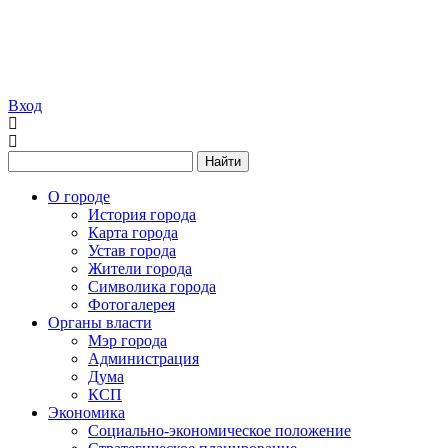
Вход
Найти
О городе
История города
Карта города
Устав города
Жители города
Символика города
Фотогалерея
Органы власти
Мэр города
Администрация
Дума
КСП
Экономика
Социально-экономическое положение