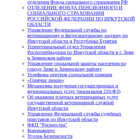
отделения Фонда социального страхования РФ
ОТДЕЛЕНИЕ ФОНДА ПЕНСИОННОГО И
СОЦИАЛЬНОГО СТРАХОВАНИЯ
РОССИЙСКОЙ ФЕДЕРАЦИИ ПО ИРКУТСКОЙ
ОБЛАСТИ
Управление Федеральной службы по
ветеринарному и фитосанитарному надзору по
Иркутской области и Республике Бурятия
Территориальный отдел Управления
Роспотребнадзора по Иркутской области в г. Зиме
и Зиминском районе
Управление социальной защиты населения по
городу Зиме и Зиминскому району
Телефоны центров социальной помощи
«Горячие линии»
Механизмы получения государственных и
муниципальных услуг (реализация 210-ФЗ)
Об оказании платных ветеринарных услуг
государственной ветеринарной службой
Иркутской области
Управление Федеральной службы судебных
приставов по Иркутской области
ФКП "Росреестра"
Коронавирус
Уголок Безопасности