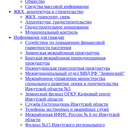
Общество
Средства массовой информации
ЖКХ, архитектура и строительство
ЖКХ, транспорт, связь
Архитектура, градостроительство
Градостроительное зонирование
Муниципальный контроль
Информация для граждан
Содействие по повышению финансовой
грамотности населения
Зиминская межрайонная прокуратура
Братская межрайонная природоохранная
прокуратура
Нижнеудинская транспортная прокуратура
Межмуниципальный отдел МВД РФ "Зиминский"
Межрайонное управление министерства
социального развития, опеки и попечительства
Иркутской области №5
Зиминский филиал ОГКУ Кадровый центр
Иркутской области
Служба Гостехнадзора Иркутской области
Телефоны экстренных и аварийных служб
Межрайонная ИФНС России № 6 по Иркутской
области
Филиал №15 Иркутского регионального