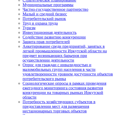
Стратегическое планирование
Муниципальные программы
Частно-государственное партнерство
Малый и средний бизнес
Потребительский рынок
Труд и охрана труда
Туризм
Инвестиционная деятельность
Содействие развитию конкуренции
Защита прав потребителей
Анкетирование среди предприятий, занятых в
легкой промышленности Иркутской области на
предмет возникающих барьеров при
осуществлении деятельности
Опрос для граждан с инвалидностью и
маломобильных групп населения в части
удовлетворенности уровнем доступности объектов
потребительского рынка
Социологические опросы в рамках проведения
ежегодного мониторинга состояния развития
конкуренции на товарных рынках Иркутской
области
Потребность хозяйствующих субъектов в
предоставлении мест для размещения
нестационарных торговых объектов