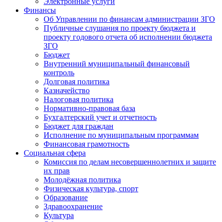
Электронные услуги
Финансы
Об Управлении по финансам администрации ЗГО
Публичные слушания по проекту бюджета и
проекту годового отчета об исполнении бюджета
ЗГО
Бюджет
Внутренний муниципальный финансовый
контроль
Долговая политика
Казначейство
Налоговая политика
Нормативно-правовая база
Бухгалтерский учет и отчетность
Бюджет для граждан
Исполнение по муниципальным программам
Финансовая грамотность
Социальная сфера
Комиссия по делам несовершеннолетних и защите
их прав
Молодёжная политика
Физическая культура, спорт
Образование
Здравоохранение
Культура