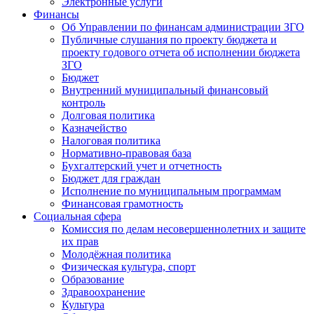
Электронные услуги
Финансы
Об Управлении по финансам администрации ЗГО
Публичные слушания по проекту бюджета и
проекту годового отчета об исполнении бюджета
ЗГО
Бюджет
Внутренний муниципальный финансовый
контроль
Долговая политика
Казначейство
Налоговая политика
Нормативно-правовая база
Бухгалтерский учет и отчетность
Бюджет для граждан
Исполнение по муниципальным программам
Финансовая грамотность
Социальная сфера
Комиссия по делам несовершеннолетних и защите
их прав
Молодёжная политика
Физическая культура, спорт
Образование
Здравоохранение
Культура