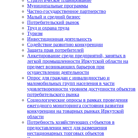
Стратегическое планирование
Муниципальные программы
Частно-государственное партнерство
Малый и средний бизнес
Потребительский рынок
Труд и охрана труда
Туризм
Инвестиционная деятельность
Содействие развитию конкуренции
Защита прав потребителей
Анкетирование среди предприятий, занятых в
легкой промышленности Иркутской области на
предмет возникающих барьеров при
осуществлении деятельности
Опрос для граждан с инвалидностью и
маломобильных групп населения в части
удовлетворенности уровнем доступности объектов
потребительского рынка
Социологические опросы в рамках проведения
ежегодного мониторинга состояния развития
конкуренции на товарных рынках Иркутской
области
Потребность хозяйствующих субъектов в
предоставлении мест для размещения
нестационарных торговых объектов