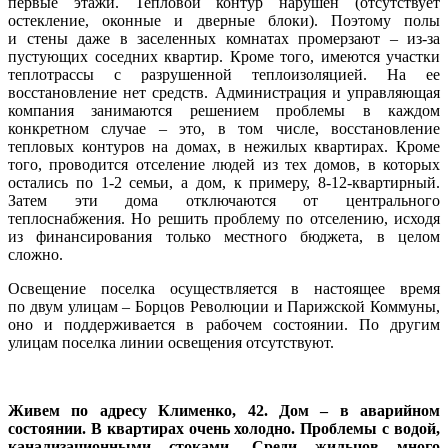
первые этажи. Тепловой контур нарушен (отсутствует
остекление, оконные и дверные блоки). Поэтому полы
и стены даже в заселенных комнатах промерзают – из-за
пустующих соседних квартир. Кроме того, имеются участки
теплотрассы с разрушенной теплоизоляцией. На ее
восстановление нет средств. Администрация и управляющая
компания занимаются решением проблемы в каждом
конкретном случае – это, в том числе, восстановление
тепловых контуров на домах, в нежилых квартирах. Кроме
того, проводится отселение людей из тех домов, в которых
остались по 1-2 семьи, а дом, к примеру, 8-12-квартирный.
Затем эти дома отключаются от центрального
теплоснабжения. Но решить проблему по отселению, исходя
из финансирования только местного бюджета, в целом
сложно.
Освещение поселка осуществляется в настоящее время
по двум улицам – Борцов Революции и Парижской Коммуны,
оно и поддерживается в рабочем состоянии. По другим
улицам поселка линии освещения отсутствуют.
Живем по адресу Клименко, 42. Дом – в аварийном
состоянии. В квартирах очень холодно. Проблемы с водой,
канализационными стоками. Среди жильцов много