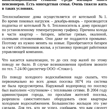
пенсионеров. Есть многодетная семья. Очень тяжело жить
в таких условиях.
Теплоснабжение дома осуществляется от котельной №1.
Во время пиковых нагрузок – декабрь-январь – производится
подпитка от котельной № 6. Теплоноситель к дому приходит
по установленному температурному графику. Причина холода
в части квартир – батареи, забитые грязью, окалиной,
солевыми отложениями. Они даже не поддаются промывке.
Поэтому их нужно менять на новые. Приобретаются батареи
за счет собственников жилья, а установку проводят работники
управляющей компании.
Что касается канализации, то до сих пор жалоб по этому
поводу не было. В случае возникновения проблем звоните
по тел. 7-24-90 (диспетчер ООО «Стоки»).
По поводу холодного водоснабжения надо сказать, что
первоначально во всех домах поселка НГЧ эта система
не была предусмотрена. Наружный водопровод по поселку
был выполнен «спутником» с тепловыми сетями. В 2004 году
администрация города, по просьбам жителей поселка,
разрешила самостоятельно оборудовать свои квартиры
холодным водоснабжением. Большинство жильцов это уже
сделали. Для тех, кто не успел, сообщаем, что вам следует