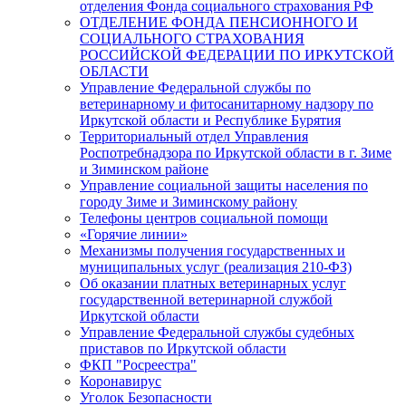
отделения Фонда социального страхования РФ
ОТДЕЛЕНИЕ ФОНДА ПЕНСИОННОГО И
СОЦИАЛЬНОГО СТРАХОВАНИЯ
РОССИЙСКОЙ ФЕДЕРАЦИИ ПО ИРКУТСКОЙ
ОБЛАСТИ
Управление Федеральной службы по
ветеринарному и фитосанитарному надзору по
Иркутской области и Республике Бурятия
Территориальный отдел Управления
Роспотребнадзора по Иркутской области в г. Зиме
и Зиминском районе
Управление социальной защиты населения по
городу Зиме и Зиминскому району
Телефоны центров социальной помощи
«Горячие линии»
Механизмы получения государственных и
муниципальных услуг (реализация 210-ФЗ)
Об оказании платных ветеринарных услуг
государственной ветеринарной службой
Иркутской области
Управление Федеральной службы судебных
приставов по Иркутской области
ФКП "Росреестра"
Коронавирус
Уголок Безопасности