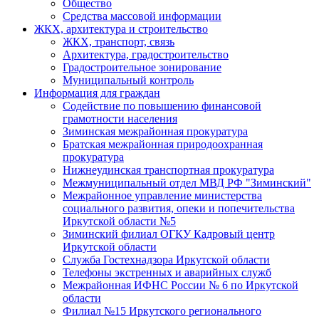
Общество
Средства массовой информации
ЖКХ, архитектура и строительство
ЖКХ, транспорт, связь
Архитектура, градостроительство
Градостроительное зонирование
Муниципальный контроль
Информация для граждан
Содействие по повышению финансовой
грамотности населения
Зиминская межрайонная прокуратура
Братская межрайонная природоохранная
прокуратура
Нижнеудинская транспортная прокуратура
Межмуниципальный отдел МВД РФ "Зиминский"
Межрайонное управление министерства
социального развития, опеки и попечительства
Иркутской области №5
Зиминский филиал ОГКУ Кадровый центр
Иркутской области
Служба Гостехнадзора Иркутской области
Телефоны экстренных и аварийных служб
Межрайонная ИФНС России № 6 по Иркутской
области
Филиал №15 Иркутского регионального