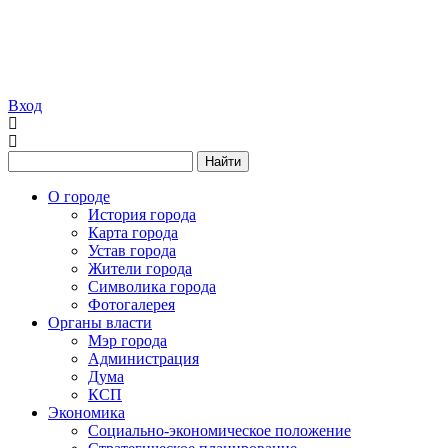
Вход
Найти
О городе
История города
Карта города
Устав города
Жители города
Символика города
Фотогалерея
Органы власти
Мэр города
Администрация
Дума
КСП
Экономика
Социально-экономическое положение