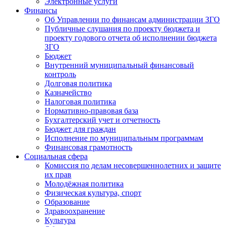
Электронные услуги
Финансы
Об Управлении по финансам администрации ЗГО
Публичные слушания по проекту бюджета и
проекту годового отчета об исполнении бюджета
ЗГО
Бюджет
Внутренний муниципальный финансовый
контроль
Долговая политика
Казначейство
Налоговая политика
Нормативно-правовая база
Бухгалтерский учет и отчетность
Бюджет для граждан
Исполнение по муниципальным программам
Финансовая грамотность
Социальная сфера
Комиссия по делам несовершеннолетних и защите
их прав
Молодёжная политика
Физическая культура, спорт
Образование
Здравоохранение
Культура