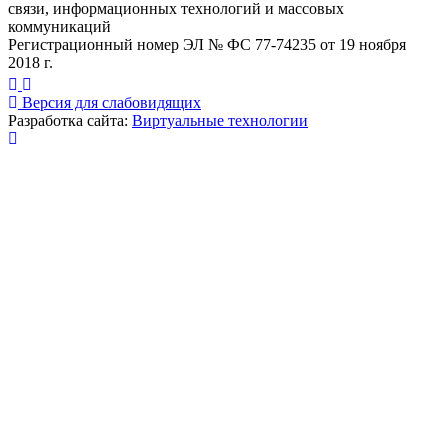
связи, информационных технологий и массовых
коммуникаций
Регистрационный номер ЭЛ № ФС 77-74235 от 19 ноября
2018 г.
Версия для слабовидящих
Разработка сайта:
Виртуальные технологии
Публикация миниатюры
×
На сайте используются cookies для сбора и хранения
данных, необходимых для корректной работы сайта
и удобства посетителей.