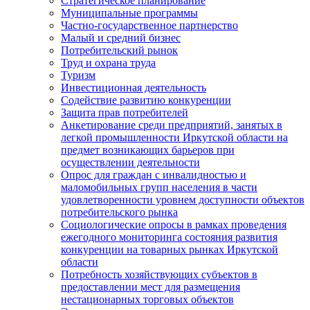
Стратегическое планирование
Муниципальные программы
Частно-государственное партнерство
Малый и средний бизнес
Потребительский рынок
Труд и охрана труда
Туризм
Инвестиционная деятельность
Содействие развитию конкуренции
Защита прав потребителей
Анкетирование среди предприятий, занятых в
легкой промышленности Иркутской области на
предмет возникающих барьеров при
осуществлении деятельности
Опрос для граждан с инвалидностью и
маломобильных групп населения в части
удовлетворенности уровнем доступности объектов
потребительского рынка
Социологические опросы в рамках проведения
ежегодного мониторинга состояния развития
конкуренции на товарных рынках Иркутской
области
Потребность хозяйствующих субъектов в
предоставлении мест для размещения
нестационарных торговых объектов