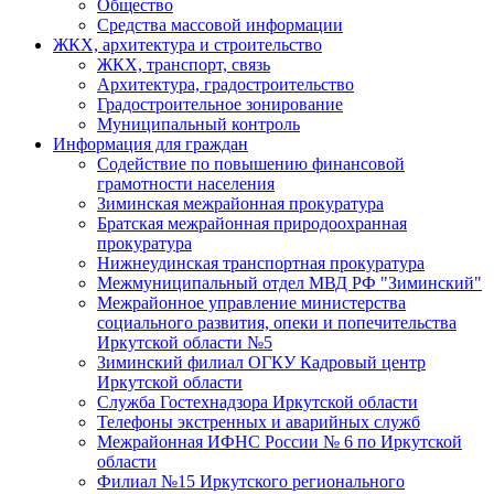
Общество
Средства массовой информации
ЖКХ, архитектура и строительство
ЖКХ, транспорт, связь
Архитектура, градостроительство
Градостроительное зонирование
Муниципальный контроль
Информация для граждан
Содействие по повышению финансовой
грамотности населения
Зиминская межрайонная прокуратура
Братская межрайонная природоохранная
прокуратура
Нижнеудинская транспортная прокуратура
Межмуниципальный отдел МВД РФ "Зиминский"
Межрайонное управление министерства
социального развития, опеки и попечительства
Иркутской области №5
Зиминский филиал ОГКУ Кадровый центр
Иркутской области
Служба Гостехнадзора Иркутской области
Телефоны экстренных и аварийных служб
Межрайонная ИФНС России № 6 по Иркутской
области
Филиал №15 Иркутского регионального