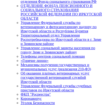
отделения Фонда социального страхования РФ
ОТДЕЛЕНИЕ ФОНДА ПЕНСИОННОГО И
СОЦИАЛЬНОГО СТРАХОВАНИЯ
РОССИЙСКОЙ ФЕДЕРАЦИИ ПО ИРКУТСКОЙ
ОБЛАСТИ
Управление Федеральной службы по
ветеринарному и фитосанитарному надзору по
Иркутской области и Республике Бурятия
Территориальный отдел Управления
Роспотребнадзора по Иркутской области в г. Зиме
и Зиминском районе
Управление социальной защиты населения по
городу Зиме и Зиминскому району
Телефоны центров социальной помощи
«Горячие линии»
Механизмы получения государственных и
муниципальных услуг (реализация 210-ФЗ)
Об оказании платных ветеринарных услуг
государственной ветеринарной службой
Иркутской области
Управление Федеральной службы судебных
приставов по Иркутской области
ФКП "Росреестра"
Коронавирус
Уголок Безопасности