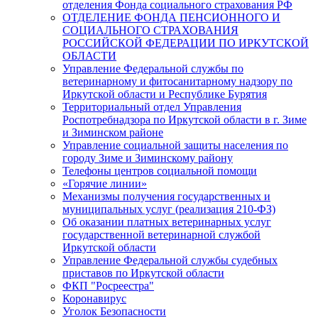
отделения Фонда социального страхования РФ
ОТДЕЛЕНИЕ ФОНДА ПЕНСИОННОГО И
СОЦИАЛЬНОГО СТРАХОВАНИЯ
РОССИЙСКОЙ ФЕДЕРАЦИИ ПО ИРКУТСКОЙ
ОБЛАСТИ
Управление Федеральной службы по
ветеринарному и фитосанитарному надзору по
Иркутской области и Республике Бурятия
Территориальный отдел Управления
Роспотребнадзора по Иркутской области в г. Зиме
и Зиминском районе
Управление социальной защиты населения по
городу Зиме и Зиминскому району
Телефоны центров социальной помощи
«Горячие линии»
Механизмы получения государственных и
муниципальных услуг (реализация 210-ФЗ)
Об оказании платных ветеринарных услуг
государственной ветеринарной службой
Иркутской области
Управление Федеральной службы судебных
приставов по Иркутской области
ФКП "Росреестра"
Коронавирус
Уголок Безопасности