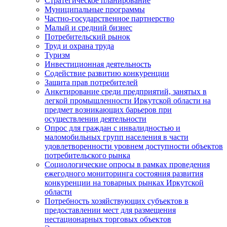
Стратегическое планирование
Муниципальные программы
Частно-государственное партнерство
Малый и средний бизнес
Потребительский рынок
Труд и охрана труда
Туризм
Инвестиционная деятельность
Содействие развитию конкуренции
Защита прав потребителей
Анкетирование среди предприятий, занятых в
легкой промышленности Иркутской области на
предмет возникающих барьеров при
осуществлении деятельности
Опрос для граждан с инвалидностью и
маломобильных групп населения в части
удовлетворенности уровнем доступности объектов
потребительского рынка
Социологические опросы в рамках проведения
ежегодного мониторинга состояния развития
конкуренции на товарных рынках Иркутской
области
Потребность хозяйствующих субъектов в
предоставлении мест для размещения
нестационарных торговых объектов