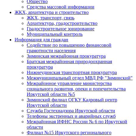
Общество
Средства массовой информации
ЖКХ, архитектура и строительство
ЖКХ, транспорт, связь
Архитектура, градостроительство
Градостроительное зонирование
Муниципальный контроль
Информация для граждан
Содействие по повышению финансовой
грамотности населения
Зиминская межрайонная прокуратура
Братская межрайонная природоохранная
прокуратура
Нижнеудинская транспортная прокуратура
Межмуниципальный отдел МВД РФ "Зиминский"
Межрайонное управление министерства
социального развития, опеки и попечительства
Иркутской области №5
Зиминский филиал ОГКУ Кадровый центр
Иркутской области
Служба Гостехнадзора Иркутской области
Телефоны экстренных и аварийных служб
Межрайонная ИФНС России № 6 по Иркутской
области
Филиал №15 Иркутского регионального