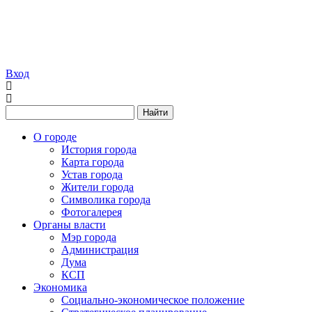
Вход
Найти
О городе
История города
Карта города
Устав города
Жители города
Символика города
Фотогалерея
Органы власти
Мэр города
Администрация
Дума
КСП
Экономика
Социально-экономическое положение