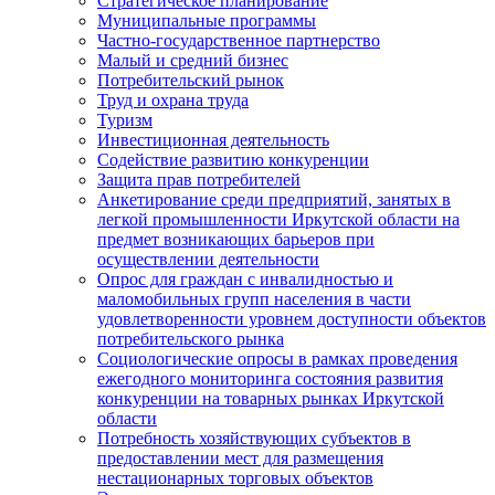
Стратегическое планирование
Муниципальные программы
Частно-государственное партнерство
Малый и средний бизнес
Потребительский рынок
Труд и охрана труда
Туризм
Инвестиционная деятельность
Содействие развитию конкуренции
Защита прав потребителей
Анкетирование среди предприятий, занятых в
легкой промышленности Иркутской области на
предмет возникающих барьеров при
осуществлении деятельности
Опрос для граждан с инвалидностью и
маломобильных групп населения в части
удовлетворенности уровнем доступности объектов
потребительского рынка
Социологические опросы в рамках проведения
ежегодного мониторинга состояния развития
конкуренции на товарных рынках Иркутской
области
Потребность хозяйствующих субъектов в
предоставлении мест для размещения
нестационарных торговых объектов