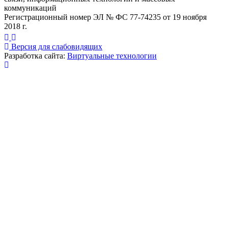
коммуникаций
Регистрационный номер ЭЛ № ФС 77-74235 от 19 ноября
2018 г.
Версия для слабовидящих
Разработка сайта:
Виртуальные технологии
Публикация миниатюры
×
На сайте используются cookies для сбора и хранения
данных, необходимых для корректной работы сайта
и удобства посетителей.
Продолжая использовать наш сайт, Вы соглашаетесь