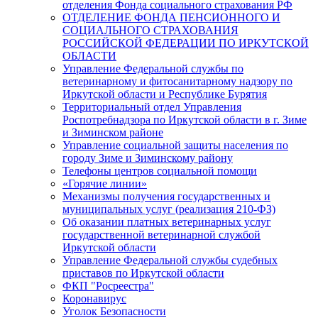
отделения Фонда социального страхования РФ
ОТДЕЛЕНИЕ ФОНДА ПЕНСИОННОГО И
СОЦИАЛЬНОГО СТРАХОВАНИЯ
РОССИЙСКОЙ ФЕДЕРАЦИИ ПО ИРКУТСКОЙ
ОБЛАСТИ
Управление Федеральной службы по
ветеринарному и фитосанитарному надзору по
Иркутской области и Республике Бурятия
Территориальный отдел Управления
Роспотребнадзора по Иркутской области в г. Зиме
и Зиминском районе
Управление социальной защиты населения по
городу Зиме и Зиминскому району
Телефоны центров социальной помощи
«Горячие линии»
Механизмы получения государственных и
муниципальных услуг (реализация 210-ФЗ)
Об оказании платных ветеринарных услуг
государственной ветеринарной службой
Иркутской области
Управление Федеральной службы судебных
приставов по Иркутской области
ФКП "Росреестра"
Коронавирус
Уголок Безопасности