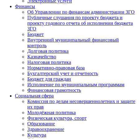
Электронные услуги
Финансы
Об Управлении по финансам администрации ЗГО
Публичные слушания по проекту бюджета и
проекту годового отчета об исполнении бюджета
ЗГО
Бюджет
Внутренний муниципальный финансовый
контроль
Долговая политика
Казначейство
Налоговая политика
Нормативно-правовая база
Бухгалтерский учет и отчетность
Бюджет для граждан
Исполнение по муниципальным программам
Финансовая грамотность
Социальная сфера
Комиссия по делам несовершеннолетних и защите
их прав
Молодёжная политика
Физическая культура, спорт
Образование
Здравоохранение
Культура