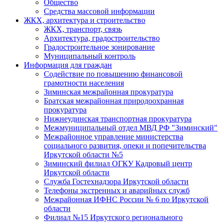
Общество
Средства массовой информации
ЖКХ, архитектура и строительство
ЖКХ, транспорт, связь
Архитектура, градостроительство
Градостроительное зонирование
Муниципальный контроль
Информация для граждан
Содействие по повышению финансовой
грамотности населения
Зиминская межрайонная прокуратура
Братская межрайонная природоохранная
прокуратура
Нижнеудинская транспортная прокуратура
Межмуниципальный отдел МВД РФ "Зиминский"
Межрайонное управление министерства
социального развития, опеки и попечительства
Иркутской области №5
Зиминский филиал ОГКУ Кадровый центр
Иркутской области
Служба Гостехнадзора Иркутской области
Телефоны экстренных и аварийных служб
Межрайонная ИФНС России № 6 по Иркутской
области
Филиал №15 Иркутского регионального