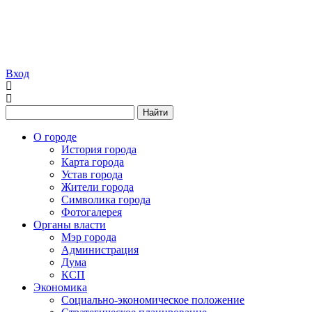
Вход
Найти
О городе
История города
Карта города
Устав города
Жители города
Символика города
Фотогалерея
Органы власти
Мэр города
Администрация
Дума
КСП
Экономика
Социально-экономическое положение