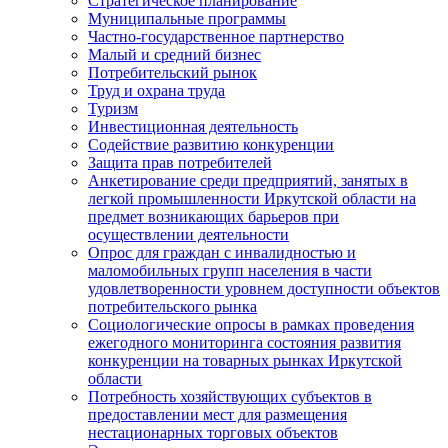
Стратегическое планирование
Муниципальные программы
Частно-государственное партнерство
Малый и средний бизнес
Потребительский рынок
Труд и охрана труда
Туризм
Инвестиционная деятельность
Содействие развитию конкуренции
Защита прав потребителей
Анкетирование среди предприятий, занятых в
легкой промышленности Иркутской области на
предмет возникающих барьеров при
осуществлении деятельности
Опрос для граждан с инвалидностью и
маломобильных групп населения в части
удовлетворенности уровнем доступности объектов
потребительского рынка
Социологические опросы в рамках проведения
ежегодного мониторинга состояния развития
конкуренции на товарных рынках Иркутской
области
Потребность хозяйствующих субъектов в
предоставлении мест для размещения
нестационарных торговых объектов