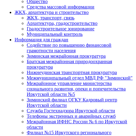
Общество
Средства массовой информации
ЖКХ, архитектура и строительство
ЖКХ, транспорт, связь
Архитектура, градостроительство
Градостроительное зонирование
Муниципальный контроль
Информация для граждан
Содействие по повышению финансовой
грамотности населения
Зиминская межрайонная прокуратура
Братская межрайонная природоохранная
прокуратура
Нижнеудинская транспортная прокуратура
Межмуниципальный отдел МВД РФ "Зиминский"
Межрайонное управление министерства
социального развития, опеки и попечительства
Иркутской области №5
Зиминский филиал ОГКУ Кадровый центр
Иркутской области
Служба Гостехнадзора Иркутской области
Телефоны экстренных и аварийных служб
Межрайонная ИФНС России № 6 по Иркутской
области
Филиал №15 Иркутского регионального