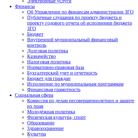
Электронные услуги
Финансы
Об Управлении по финансам администрации ЗГО
Публичные слушания по проекту бюджета и
проекту годового отчета об исполнении бюджета
ЗГО
Бюджет
Внутренний муниципальный финансовый
контроль
Долговая политика
Казначейство
Налоговая политика
Нормативно-правовая база
Бухгалтерский учет и отчетность
Бюджет для граждан
Исполнение по муниципальным программам
Финансовая грамотность
Социальная сфера
Комиссия по делам несовершеннолетних и защите
их прав
Молодёжная политика
Физическая культура, спорт
Образование
Здравоохранение
Культура