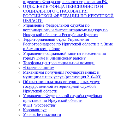
отделения Фонда социального страхования РФ
ОТДЕЛЕНИЕ ФОНДА ПЕНСИОННОГО И
СОЦИАЛЬНОГО СТРАХОВАНИЯ
РОССИЙСКОЙ ФЕДЕРАЦИИ ПО ИРКУТСКОЙ
ОБЛАСТИ
Управление Федеральной службы по
ветеринарному и фитосанитарному надзору по
Иркутской области и Республике Бурятия
Территориальный отдел Управления
Роспотребнадзора по Иркутской области в г. Зиме
и Зиминском районе
Управление социальной защиты населения по
городу Зиме и Зиминскому району
Телефоны центров социальной помощи
«Горячие линии»
Механизмы получения государственных и
муниципальных услуг (реализация 210-ФЗ)
Об оказании платных ветеринарных услуг
государственной ветеринарной службой
Иркутской области
Управление Федеральной службы судебных
приставов по Иркутской области
ФКП "Росреестра"
Коронавирус
Уголок Безопасности