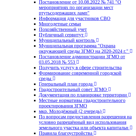
Постановление от 10.08.2022 № 741 "О
мероприятиях по организации мест
ртутьсодержащих ламп"
Информация для участников СВО
Многодетные семьи
Похозяйственный учет
Публичный сервитут
Муниципальный контроль
Муниципальная программа "Охрана
окружающей среды ЗГМО на 2020-2024 г."
Постановление администрации ЗГМО от
03.05.2018 № 553
Получить услугу в сфере строительства
Формирование современной городской
среды
Генеральный план города
Градостроительный совет ЗГМО
Документация по планировке территории
Местные нормативы градостроительного
проектирования ЗГМО
мкр. Молодёжный (2 очередь)
По вопросам предоставления разрешения на
условно разрешённый вид использования
земельного участка или объекта капитальн
Правила благоустройства