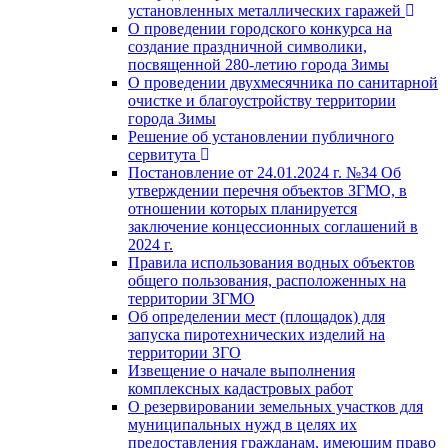
установленных металлических гаражей
О проведении городского конкурса на
создание праздничной символики,
посвященной 280-летию города Зимы
О проведении двухмесячника по санитарной
очистке и благоустройству территории
города Зимы
Решение об установлении публичного
сервитута
Постановление от 24.01.2024 г. №34 Об
утверждении перечня объектов ЗГМО, в
отношении которых планируется
заключение концессионных соглашений в
2024 г.
Правила использования водных объектов
общего пользования, расположенных на
территории ЗГМО
Об определении мест (площадок) для
запуска пиротехнических изделий на
территории ЗГО
Извещение о начале выполнения
комплексных кадастровых работ
О резервировании земельных участков для
муниципальных нужд в целях их
предоставления гражданам, имеющим право