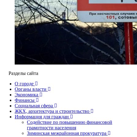
Разделы сайта
О городе
Органы власти
Экономика
Финансы
Социальная сфера
ЖКХ, архитектура и строительство
Информация для граждан
Содействие по повышению финансовой
грамотности населения
Зиминская межрайонная прокуратура