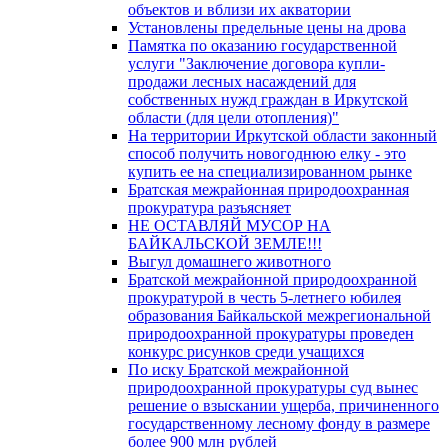
объектов и вблизи их акватории
Установлены предельные цены на дрова
Памятка по оказанию государственной
услуги "Заключение договора купли-
продажи лесных насаждений для
собственных нужд граждан в Иркутской
области (для цели отопления)"
На территории Иркутской области законный
способ получить новогоднюю елку - это
купить ее на специализированном рынке
Братская межрайонная природоохранная
прокуратура разъясняет
НЕ ОСТАВЛЯЙ МУСОР НА
БАЙКАЛЬСКОЙ ЗЕМЛЕ!!!
Выгул домашнего животного
Братской межрайонной природоохранной
прокуратурой в честь 5-летнего юбилея
образования Байкальской межрегиональной
природоохранной прокуратуры проведен
конкурс рисунков среди учащихся
По иску Братской межрайонной
природоохранной прокуратуры суд вынес
решение о взыскании ущерба, причиненного
государственному лесному фонду в размере
более 900 млн рублей