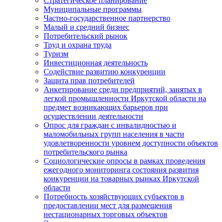
Стратегическое планирование
Муниципальные программы
Частно-государственное партнерство
Малый и средний бизнес
Потребительский рынок
Труд и охрана труда
Туризм
Инвестиционная деятельность
Содействие развитию конкуренции
Защита прав потребителей
Анкетирование среди предприятий, занятых в
легкой промышленности Иркутской области на
предмет возникающих барьеров при
осуществлении деятельности
Опрос для граждан с инвалидностью и
маломобильных групп населения в части
удовлетворенности уровнем доступности объектов
потребительского рынка
Социологические опросы в рамках проведения
ежегодного мониторинга состояния развития
конкуренции на товарных рынках Иркутской
области
Потребность хозяйствующих субъектов в
предоставлении мест для размещения
нестационарных торговых объектов