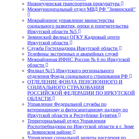
Нижнеудинская транспортная прокуратура
Межмуниципальный отдел МВД РФ "Зиминский"
Межрайонное управление министерства
социального развития, опеки и попечительства
Иркутской области №5
Зиминский филиал ОГКУ Кадровый центр
Иркутской области
Служба Гостехнадзора Иркутской области
Телефоны экстренных и аварийных служб
Межрайонная ИФНС России № 6 по Иркутской
области
Филиал №15 Иркутского регионального
отделения Фонда социального страхования РФ
ОТДЕЛЕНИЕ ФОНДА ПЕНСИОННОГО И
СОЦИАЛЬНОГО СТРАХОВАНИЯ
РОССИЙСКОЙ ФЕДЕРАЦИИ ПО ИРКУТСКОЙ
ОБЛАСТИ
Управление Федеральной службы по
ветеринарному и фитосанитарному надзору по
Иркутской области и Республике Бурятия
Территориальный отдел Управления
Роспотребнадзора по Иркутской области в г. Зиме
и Зиминском районе
Управление социальной защиты населения по