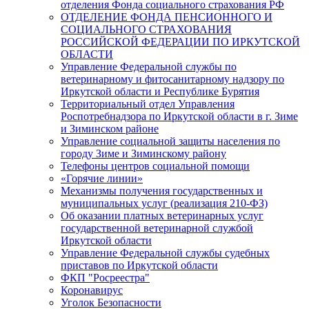
отделения Фонда социального страхования РФ
ОТДЕЛЕНИЕ ФОНДА ПЕНСИОННОГО И
СОЦИАЛЬНОГО СТРАХОВАНИЯ
РОССИЙСКОЙ ФЕДЕРАЦИИ ПО ИРКУТСКОЙ
ОБЛАСТИ
Управление Федеральной службы по
ветеринарному и фитосанитарному надзору по
Иркутской области и Республике Бурятия
Территориальный отдел Управления
Роспотребнадзора по Иркутской области в г. Зиме
и Зиминском районе
Управление социальной защиты населения по
городу Зиме и Зиминскому району
Телефоны центров социальной помощи
«Горячие линии»
Механизмы получения государственных и
муниципальных услуг (реализация 210-ФЗ)
Об оказании платных ветеринарных услуг
государственной ветеринарной службой
Иркутской области
Управление Федеральной службы судебных
приставов по Иркутской области
ФКП "Росреестра"
Коронавирус
Уголок Безопасности