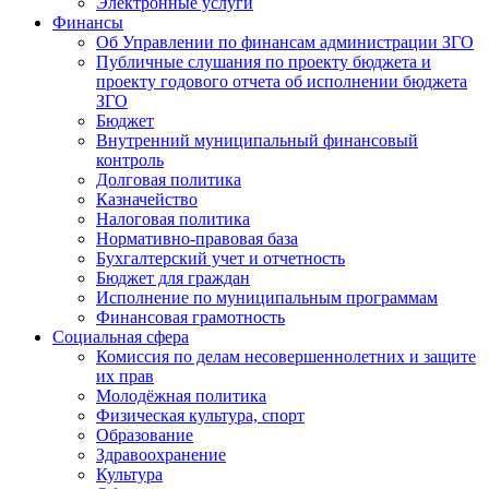
Электронные услуги
Финансы
Об Управлении по финансам администрации ЗГО
Публичные слушания по проекту бюджета и
проекту годового отчета об исполнении бюджета
ЗГО
Бюджет
Внутренний муниципальный финансовый
контроль
Долговая политика
Казначейство
Налоговая политика
Нормативно-правовая база
Бухгалтерский учет и отчетность
Бюджет для граждан
Исполнение по муниципальным программам
Финансовая грамотность
Социальная сфера
Комиссия по делам несовершеннолетних и защите
их прав
Молодёжная политика
Физическая культура, спорт
Образование
Здравоохранение
Культура