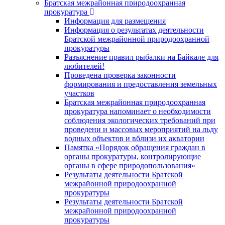
Братская межрайонная природоохранная
прокуратура
Информация для размещения
Информация о результатах деятельности
Братской межрайонной природоохранной
прокуратуры
Разъяснение правил рыбалки на Байкале для
любителей!
Проведена проверка законности
формирования и предоставления земельных
участков
Братская межрайонная природоохранная
прокуратура напоминает о необходимости
соблюдения экологических требований при
проведени и массовых мероприятий на льду
водных объектов и вблизи их акватории
Памятка «Порядок обращения граждан в
органы прокуратуры, контролирующие
органы в сфере природопользования»
Результаты деятельности Братской
межрайонной природоохранной
прокуратуры
Результаты деятельности Братской
межрайонной природоохранной
прокуратуры