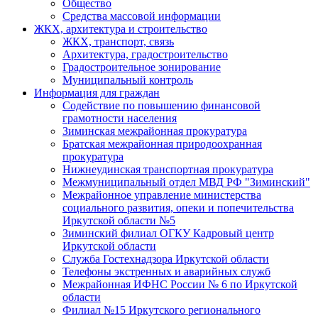
Общество
Средства массовой информации
ЖКХ, архитектура и строительство
ЖКХ, транспорт, связь
Архитектура, градостроительство
Градостроительное зонирование
Муниципальный контроль
Информация для граждан
Содействие по повышению финансовой
грамотности населения
Зиминская межрайонная прокуратура
Братская межрайонная природоохранная
прокуратура
Нижнеудинская транспортная прокуратура
Межмуниципальный отдел МВД РФ "Зиминский"
Межрайонное управление министерства
социального развития, опеки и попечительства
Иркутской области №5
Зиминский филиал ОГКУ Кадровый центр
Иркутской области
Служба Гостехнадзора Иркутской области
Телефоны экстренных и аварийных служб
Межрайонная ИФНС России № 6 по Иркутской
области
Филиал №15 Иркутского регионального