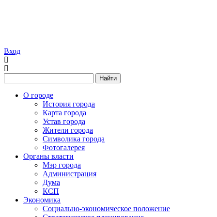
Вход
Найти
О городе
История города
Карта города
Устав города
Жители города
Символика города
Фотогалерея
Органы власти
Мэр города
Администрация
Дума
КСП
Экономика
Социально-экономическое положение