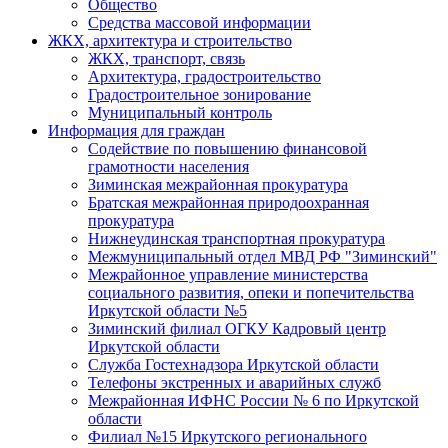
Общество
Средства массовой информации
ЖКХ, архитектура и строительство
ЖКХ, транспорт, связь
Архитектура, градостроительство
Градостроительное зонирование
Муниципальный контроль
Информация для граждан
Содействие по повышению финансовой
грамотности населения
Зиминская межрайонная прокуратура
Братская межрайонная природоохранная
прокуратура
Нижнеудинская транспортная прокуратура
Межмуниципальный отдел МВД РФ "Зиминский"
Межрайонное управление министерства
социального развития, опеки и попечительства
Иркутской области №5
Зиминский филиал ОГКУ Кадровый центр
Иркутской области
Служба Гостехнадзора Иркутской области
Телефоны экстренных и аварийных служб
Межрайонная ИФНС России № 6 по Иркутской
области
Филиал №15 Иркутского регионального