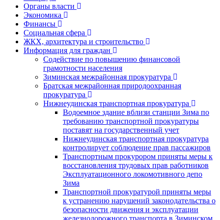
Органы власти
Экономика
Финансы
Социальная сфера
ЖКХ, архитектура и строительство
Информация для граждан
Содействие по повышению финансовой
грамотности населения
Зиминская межрайонная прокуратура
Братская межрайонная природоохранная
прокуратура
Нижнеудинская транспортная прокуратура
Водоемное здание вблизи станции Зима по
требованию транспортной прокуратуры
поставят на государственный учет
Нижнеудинская транспортная прокуратура
контролирует соблюдение прав пассажиров
Транспортным прокурором приняты меры к
восстановления трудовых прав работников
Эксплуатационного локомотивного депо
Зима
Транспортной прокуратурой приняты меры
к устранению нарушений законодательства о
безопасности движения и эксплуатации
железнодорожного транспорта в Зиминском