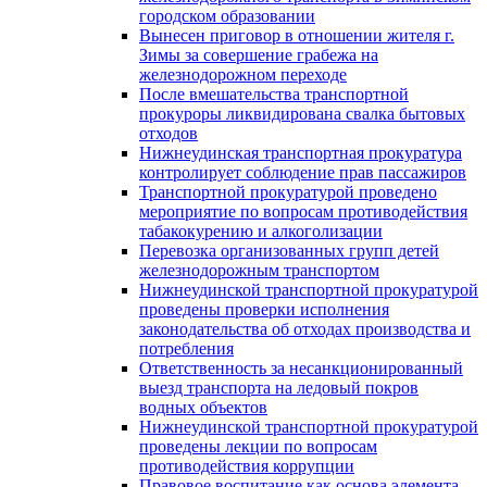
городском образовании
Вынесен приговор в отношении жителя г.
Зимы за совершение грабежа на
железнодорожном переходе
После вмешательства транспортной
прокуроры ликвидирована свалка бытовых
отходов
Нижнеудинская транспортная прокуратура
контролирует соблюдение прав пассажиров
Транспортной прокуратурой проведено
мероприятие по вопросам противодействия
табакокурению и алкоголизации
Перевозка организованных групп детей
железнодорожным транспортом
Нижнеудинской транспортной прокуратурой
проведены проверки исполнения
законодательства об отходах производства и
потребления
Ответственность за несанкционированный
выезд транспорта на ледовый покров
водных объектов
Нижнеудинской транспортной прокуратурой
проведены лекции по вопросам
противодействия коррупции
Правовое воспитание как основа элемента