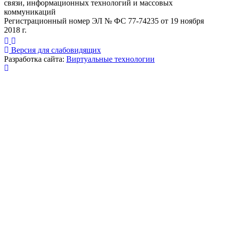
связи, информационных технологий и массовых
коммуникаций
Регистрационный номер ЭЛ № ФС 77-74235 от 19 ноября
2018 г.
Версия для слабовидящих
Разработка сайта:
Виртуальные технологии
Публикация миниатюры
×
На сайте используются cookies для сбора и хранения
данных, необходимых для корректной работы сайта
и удобства посетителей.