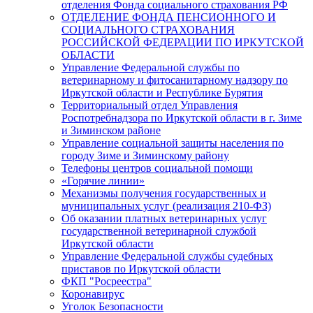
отделения Фонда социального страхования РФ
ОТДЕЛЕНИЕ ФОНДА ПЕНСИОННОГО И
СОЦИАЛЬНОГО СТРАХОВАНИЯ
РОССИЙСКОЙ ФЕДЕРАЦИИ ПО ИРКУТСКОЙ
ОБЛАСТИ
Управление Федеральной службы по
ветеринарному и фитосанитарному надзору по
Иркутской области и Республике Бурятия
Территориальный отдел Управления
Роспотребнадзора по Иркутской области в г. Зиме
и Зиминском районе
Управление социальной защиты населения по
городу Зиме и Зиминскому району
Телефоны центров социальной помощи
«Горячие линии»
Механизмы получения государственных и
муниципальных услуг (реализация 210-ФЗ)
Об оказании платных ветеринарных услуг
государственной ветеринарной службой
Иркутской области
Управление Федеральной службы судебных
приставов по Иркутской области
ФКП "Росреестра"
Коронавирус
Уголок Безопасности