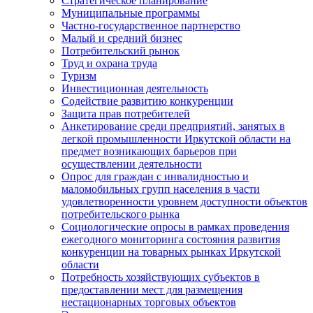
Стратегическое планирование
Муниципальные программы
Частно-государственное партнерство
Малый и средний бизнес
Потребительский рынок
Труд и охрана труда
Туризм
Инвестиционная деятельность
Содействие развитию конкуренции
Защита прав потребителей
Анкетирование среди предприятий, занятых в
легкой промышленности Иркутской области на
предмет возникающих барьеров при
осуществлении деятельности
Опрос для граждан с инвалидностью и
маломобильных групп населения в части
удовлетворенности уровнем доступности объектов
потребительского рынка
Социологические опросы в рамках проведения
ежегодного мониторинга состояния развития
конкуренции на товарных рынках Иркутской
области
Потребность хозяйствующих субъектов в
предоставлении мест для размещения
нестационарных торговых объектов