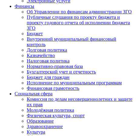
Электронные услуги
Финансы
Об Управлении по финансам администрации ЗГО
Публичные слушания по проекту бюджета и
проекту годового отчета об исполнении бюджета
ЗГО
Бюджет
Внутренний муниципальный финансовый
контроль
Долговая политика
Казначейство
Налоговая политика
Нормативно-правовая база
Бухгалтерский учет и отчетность
Бюджет для граждан
Исполнение по муниципальным программам
Финансовая грамотность
Социальная сфера
Комиссия по делам несовершеннолетних и защите
их прав
Молодёжная политика
Физическая культура, спорт
Образование
Здравоохранение
Культура