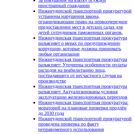
За покушение на взятку осужден
иностранный гражданин
Нижнеудинской транспортной прокуратурой
устранены нарушения закона,
ограничивающие право на первоочередное
предоставление мест в детских садах для
детей сотрудников таможенных органов.
Нижнеудинская транспортная прокуратура
разъясняет о мерах по предупреждению
коррупции, которые должны принимать
любые организации
Нижнеудинская транспортная прокуратура
разъясняет: Уточнены особенности оплаты
расходов на реабилитацию лица,
пострадавшего от несчастного случая на
производстве
Нижнеудинская транспортная прокуратура
разъясняет: Актуализированы условия
эксплуатации железнодорожных переездов
Нижнеудинская транспортная прокуратура:
мораторий на плановые проверки продлён
до 2030 года
Нижнеудинской транспортной прокуратурой
проведена проверка по факту
неправомерного использования