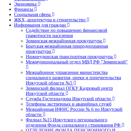
Экономика
Финансы
Социальная сфера
ЖКХ, архитектура и строительство
Информация для граждан
Содействие по повышению финансовой
грамотности населения
Зиминская межрайонная прокуратура
Братская межрайонная природоохранная
прокуратура
Нижнеудинская транспортная прокуратура
Межмуниципальный отдел МВД РФ "Зиминский"
Межрайонное управление министерства
социального развития, опеки и попечительства
Иркутской области №5
Зиминский филиал ОГКУ Кадровый центр
Иркутской области
Служба Гостехнадзора Иркутской области
Телефоны экстренных и аварийных служб
Межрайонная ИФНС России № 6 по Иркутской
области
Филиал №15 Иркутского регионального
отделения Фонда социального страхования РФ
ОТДЕЛЕНИЕ ФОНДА ПЕНСИОННОГО И