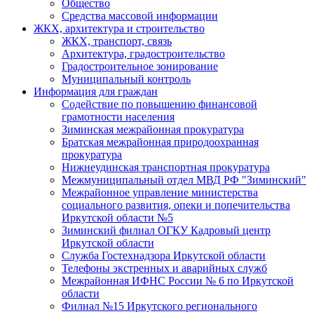
Общество
Средства массовой информации
ЖКХ, архитектура и строительство
ЖКХ, транспорт, связь
Архитектура, градостроительство
Градостроительное зонирование
Муниципальный контроль
Информация для граждан
Содействие по повышению финансовой
грамотности населения
Зиминская межрайонная прокуратура
Братская межрайонная природоохранная
прокуратура
Нижнеудинская транспортная прокуратура
Межмуниципальный отдел МВД РФ "Зиминский"
Межрайонное управление министерства
социального развития, опеки и попечительства
Иркутской области №5
Зиминский филиал ОГКУ Кадровый центр
Иркутской области
Служба Гостехнадзора Иркутской области
Телефоны экстренных и аварийных служб
Межрайонная ИФНС России № 6 по Иркутской
области
Филиал №15 Иркутского регионального