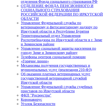
отделения Фонда социального страхования РФ
ОТДЕЛЕНИЕ ФОНДА ПЕНСИОННОГО И
СОЦИАЛЬНОГО СТРАХОВАНИЯ
РОССИЙСКОЙ ФЕДЕРАЦИИ ПО ИРКУТСКОЙ
ОБЛАСТИ
Управление Федеральной службы по
ветеринарному и фитосанитарному надзору по
Иркутской области и Республике Бурятия
Территориальный отдел Управления
Роспотребнадзора по Иркутской области в г. Зиме
и Зиминском районе
Управление социальной защиты населения по
городу Зиме и Зиминскому району
Телефоны центров социальной помощи
«Горячие линии»
Механизмы получения государственных и
муниципальных услуг (реализация 210-ФЗ)
Об оказании платных ветеринарных услуг
государственной ветеринарной службой
Иркутской области
Управление Федеральной службы судебных
приставов по Иркутской области
ФКП "Росреестра"
Коронавирус
Уголок Безопасности