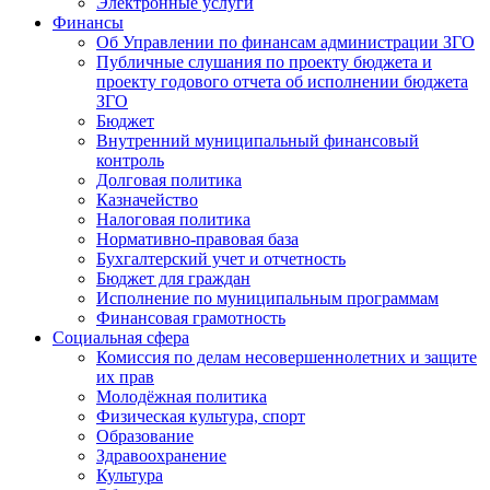
Электронные услуги
Финансы
Об Управлении по финансам администрации ЗГО
Публичные слушания по проекту бюджета и
проекту годового отчета об исполнении бюджета
ЗГО
Бюджет
Внутренний муниципальный финансовый
контроль
Долговая политика
Казначейство
Налоговая политика
Нормативно-правовая база
Бухгалтерский учет и отчетность
Бюджет для граждан
Исполнение по муниципальным программам
Финансовая грамотность
Социальная сфера
Комиссия по делам несовершеннолетних и защите
их прав
Молодёжная политика
Физическая культура, спорт
Образование
Здравоохранение
Культура