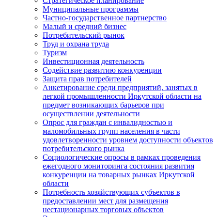
Стратегическое планирование
Муниципальные программы
Частно-государственное партнерство
Малый и средний бизнес
Потребительский рынок
Труд и охрана труда
Туризм
Инвестиционная деятельность
Содействие развитию конкуренции
Защита прав потребителей
Анкетирование среди предприятий, занятых в
легкой промышленности Иркутской области на
предмет возникающих барьеров при
осуществлении деятельности
Опрос для граждан с инвалидностью и
маломобильных групп населения в части
удовлетворенности уровнем доступности объектов
потребительского рынка
Социологические опросы в рамках проведения
ежегодного мониторинга состояния развития
конкуренции на товарных рынках Иркутской
области
Потребность хозяйствующих субъектов в
предоставлении мест для размещения
нестационарных торговых объектов