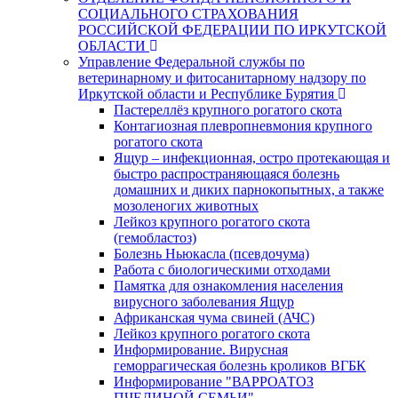
СОЦИАЛЬНОГО СТРАХОВАНИЯ
РОССИЙСКОЙ ФЕДЕРАЦИИ ПО ИРКУТСКОЙ
ОБЛАСТИ
Управление Федеральной службы по
ветеринарному и фитосанитарному надзору по
Иркутской области и Республике Бурятия
Пастереллёз крупного рогатого скота
Контагиозная плевропневмония крупного
рогатого скота
Ящур – инфекционная, остро протекающая и
быстро распространяющаяся болезнь
домашних и диких парнокопытных, а также
мозоленогих животных
Лейкоз крупного рогатого скота
(гемобластоз)
Болезнь Ньюкасла (псевдочума)
Работа с биологическими отходами
Памятка для ознакомления населения
вирусного заболевания Ящур
Африканская чума свиней (АЧС)
Лейкоз крупного рогатого скота
Информирование. Вирусная
геморрагическая болезнь кроликов ВГБК
Информирование "ВАРРОАТОЗ
ПЧЕЛИНОЙ СЕМЬИ"