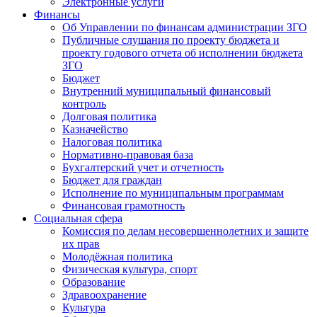
Электронные услуги
Финансы
Об Управлении по финансам администрации ЗГО
Публичные слушания по проекту бюджета и
проекту годового отчета об исполнении бюджета
ЗГО
Бюджет
Внутренний муниципальный финансовый
контроль
Долговая политика
Казначейство
Налоговая политика
Нормативно-правовая база
Бухгалтерский учет и отчетность
Бюджет для граждан
Исполнение по муниципальным программам
Финансовая грамотность
Социальная сфера
Комиссия по делам несовершеннолетних и защите
их прав
Молодёжная политика
Физическая культура, спорт
Образование
Здравоохранение
Культура