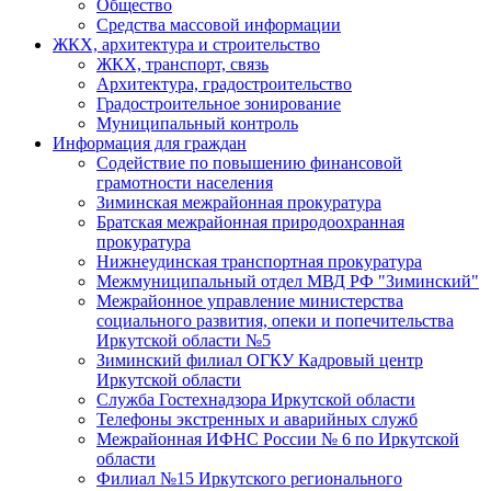
Общество
Средства массовой информации
ЖКХ, архитектура и строительство
ЖКХ, транспорт, связь
Архитектура, градостроительство
Градостроительное зонирование
Муниципальный контроль
Информация для граждан
Содействие по повышению финансовой
грамотности населения
Зиминская межрайонная прокуратура
Братская межрайонная природоохранная
прокуратура
Нижнеудинская транспортная прокуратура
Межмуниципальный отдел МВД РФ "Зиминский"
Межрайонное управление министерства
социального развития, опеки и попечительства
Иркутской области №5
Зиминский филиал ОГКУ Кадровый центр
Иркутской области
Служба Гостехнадзора Иркутской области
Телефоны экстренных и аварийных служб
Межрайонная ИФНС России № 6 по Иркутской
области
Филиал №15 Иркутского регионального