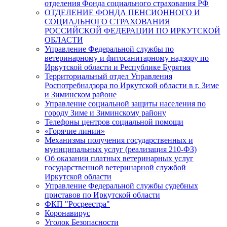
отделения Фонда социального страхования РФ
ОТДЕЛЕНИЕ ФОНДА ПЕНСИОННОГО И
СОЦИАЛЬНОГО СТРАХОВАНИЯ
РОССИЙСКОЙ ФЕДЕРАЦИИ ПО ИРКУТСКОЙ
ОБЛАСТИ
Управление Федеральной службы по
ветеринарному и фитосанитарному надзору по
Иркутской области и Республике Бурятия
Территориальный отдел Управления
Роспотребнадзора по Иркутской области в г. Зиме
и Зиминском районе
Управление социальной защиты населения по
городу Зиме и Зиминскому району
Телефоны центров социальной помощи
«Горячие линии»
Механизмы получения государственных и
муниципальных услуг (реализация 210-ФЗ)
Об оказании платных ветеринарных услуг
государственной ветеринарной службой
Иркутской области
Управление Федеральной службы судебных
приставов по Иркутской области
ФКП "Росреестра"
Коронавирус
Уголок Безопасности