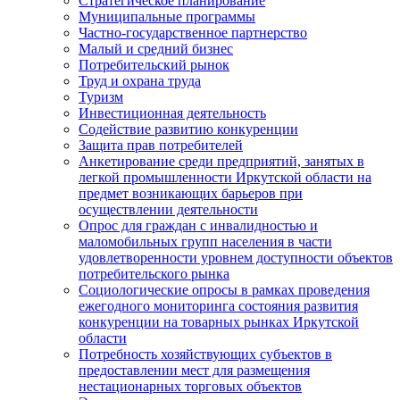
Стратегическое планирование
Муниципальные программы
Частно-государственное партнерство
Малый и средний бизнес
Потребительский рынок
Труд и охрана труда
Туризм
Инвестиционная деятельность
Содействие развитию конкуренции
Защита прав потребителей
Анкетирование среди предприятий, занятых в
легкой промышленности Иркутской области на
предмет возникающих барьеров при
осуществлении деятельности
Опрос для граждан с инвалидностью и
маломобильных групп населения в части
удовлетворенности уровнем доступности объектов
потребительского рынка
Социологические опросы в рамках проведения
ежегодного мониторинга состояния развития
конкуренции на товарных рынках Иркутской
области
Потребность хозяйствующих субъектов в
предоставлении мест для размещения
нестационарных торговых объектов