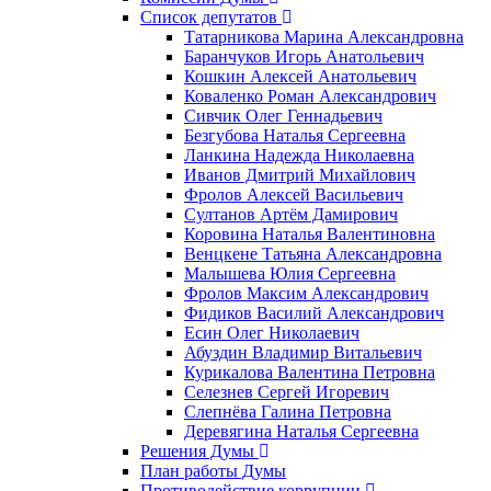
Список депутатов
Татарникова Марина Александровна
Баранчуков Игорь Анатольевич
Кошкин Алексей Анатольевич
Коваленко Роман Александрович
Сивчик Олег Геннадьевич
Безгубова Наталья Сергеевна
Ланкина Надежда Николаевна
Иванов Дмитрий Михайлович
Фролов Алексей Васильевич
Султанов Артём Дамирович
Коровина Наталья Валентиновна
Венцкене Татьяна Александровна
Малышева Юлия Сергеевна
Фролов Максим Александрович
Фидиков Василий Александрович
Есин Олег Николаевич
Абуздин Владимир Витальевич
Курикалова Валентина Петровна
Селезнев Сергей Игоревич
Слепнёва Галина Петровна
Деревягина Наталья Сергеевна
Решения Думы
План работы Думы
Противодействие коррупции