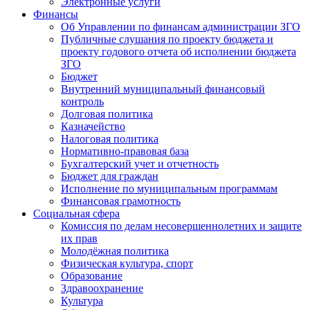
Электронные услуги
Финансы
Об Управлении по финансам администрации ЗГО
Публичные слушания по проекту бюджета и
проекту годового отчета об исполнении бюджета
ЗГО
Бюджет
Внутренний муниципальный финансовый
контроль
Долговая политика
Казначейство
Налоговая политика
Нормативно-правовая база
Бухгалтерский учет и отчетность
Бюджет для граждан
Исполнение по муниципальным программам
Финансовая грамотность
Социальная сфера
Комиссия по делам несовершеннолетних и защите
их прав
Молодёжная политика
Физическая культура, спорт
Образование
Здравоохранение
Культура