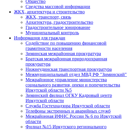
Общество
Средства массовой информации
ЖКХ, архитектура и строительство
ЖКХ, транспорт, связь
Архитектура, градостроительство
Градостроительное зонирование
Муниципальный контроль
Информация для граждан
Содействие по повышению финансовой
грамотности населения
Зиминская межрайонная прокуратура
Братская межрайонная природоохранная
прокуратура
Нижнеудинская транспортная прокуратура
Межмуниципальный отдел МВД РФ "Зиминский"
Межрайонное управление министерства
социального развития, опеки и попечительства
Иркутской области №5
Зиминский филиал ОГКУ Кадровый центр
Иркутской области
Служба Гостехнадзора Иркутской области
Телефоны экстренных и аварийных служб
Межрайонная ИФНС России № 6 по Иркутской
области
Филиал №15 Иркутского регионального