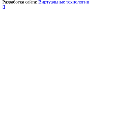
Разработка сайта:
Виртуальные технологии
Публикация миниатюры
×
На сайте используются cookies для сбора и хранения
данных, необходимых для корректной работы сайта
и удобства посетителей.
Продолжая использовать наш сайт, Вы соглашаетесь
с
политикой по обработке ПД
.
Соглашаюсь