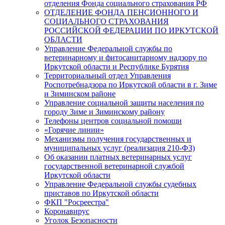
отделения Фонда социального страхования РФ
ОТДЕЛЕНИЕ ФОНДА ПЕНСИОННОГО И
СОЦИАЛЬНОГО СТРАХОВАНИЯ
РОССИЙСКОЙ ФЕДЕРАЦИИ ПО ИРКУТСКОЙ
ОБЛАСТИ
Управление Федеральной службы по
ветеринарному и фитосанитарному надзору по
Иркутской области и Республике Бурятия
Территориальный отдел Управления
Роспотребнадзора по Иркутской области в г. Зиме
и Зиминском районе
Управление социальной защиты населения по
городу Зиме и Зиминскому району
Телефоны центров социальной помощи
«Горячие линии»
Механизмы получения государственных и
муниципальных услуг (реализация 210-ФЗ)
Об оказании платных ветеринарных услуг
государственной ветеринарной службой
Иркутской области
Управление Федеральной службы судебных
приставов по Иркутской области
ФКП "Росреестра"
Коронавирус
Уголок Безопасности