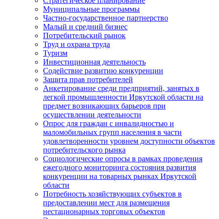
Стратегическое планирование
Муниципальные программы
Частно-государственное партнерство
Малый и средний бизнес
Потребительский рынок
Труд и охрана труда
Туризм
Инвестиционная деятельность
Содействие развитию конкуренции
Защита прав потребителей
Анкетирование среди предприятий, занятых в
легкой промышленности Иркутской области на
предмет возникающих барьеров при
осуществлении деятельности
Опрос для граждан с инвалидностью и
маломобильных групп населения в части
удовлетворенности уровнем доступности объектов
потребительского рынка
Социологические опросы в рамках проведения
ежегодного мониторинга состояния развития
конкуренции на товарных рынках Иркутской
области
Потребность хозяйствующих субъектов в
предоставлении мест для размещения
нестационарных торговых объектов