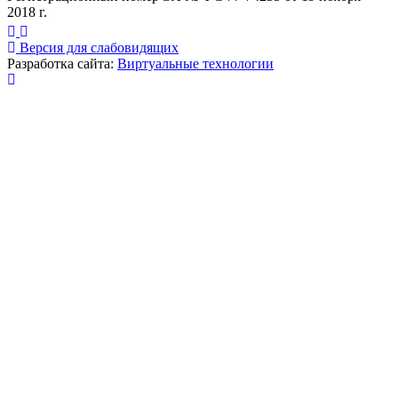
2018 г.
Версия для слабовидящих
Разработка сайта:
Виртуальные технологии
Публикация миниатюры
×
На сайте используются cookies для сбора и хранения
данных, необходимых для корректной работы сайта
и удобства посетителей.
Продолжая использовать наш сайт, Вы соглашаетесь
с
политикой по обработке ПД
.
Соглашаюсь