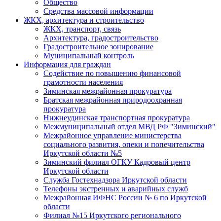
Общество
Средства массовой информации
ЖКХ, архитектура и строительство
ЖКХ, транспорт, связь
Архитектура, градостроительство
Градостроительное зонирование
Муниципальный контроль
Информация для граждан
Содействие по повышению финансовой
грамотности населения
Зиминская межрайонная прокуратура
Братская межрайонная природоохранная
прокуратура
Нижнеудинская транспортная прокуратура
Межмуниципальный отдел МВД РФ "Зиминский"
Межрайонное управление министерства
социального развития, опеки и попечительства
Иркутской области №5
Зиминский филиал ОГКУ Кадровый центр
Иркутской области
Служба Гостехнадзора Иркутской области
Телефоны экстренных и аварийных служб
Межрайонная ИФНС России № 6 по Иркутской
области
Филиал №15 Иркутского регионального