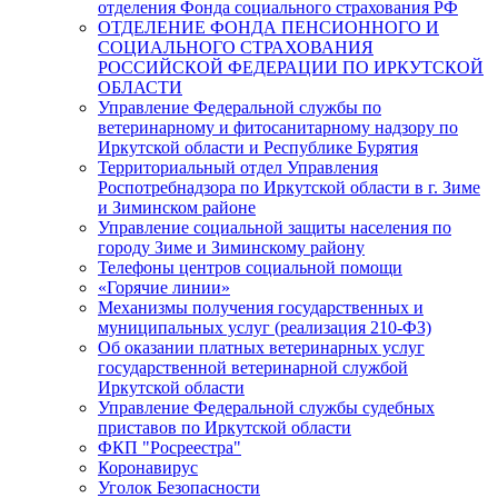
отделения Фонда социального страхования РФ
ОТДЕЛЕНИЕ ФОНДА ПЕНСИОННОГО И
СОЦИАЛЬНОГО СТРАХОВАНИЯ
РОССИЙСКОЙ ФЕДЕРАЦИИ ПО ИРКУТСКОЙ
ОБЛАСТИ
Управление Федеральной службы по
ветеринарному и фитосанитарному надзору по
Иркутской области и Республике Бурятия
Территориальный отдел Управления
Роспотребнадзора по Иркутской области в г. Зиме
и Зиминском районе
Управление социальной защиты населения по
городу Зиме и Зиминскому району
Телефоны центров социальной помощи
«Горячие линии»
Механизмы получения государственных и
муниципальных услуг (реализация 210-ФЗ)
Об оказании платных ветеринарных услуг
государственной ветеринарной службой
Иркутской области
Управление Федеральной службы судебных
приставов по Иркутской области
ФКП "Росреестра"
Коронавирус
Уголок Безопасности