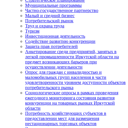
Стратегическое планирование
Муниципальные программы
Частно-государственное партнерство
Малый и средний бизнес
Потребительский рынок
Труд и охрана труда
Туризм
Инвестиционная деятельность
Содействие развитию конкуренции
Защита прав потребителей
Анкетирование среди предприятий, занятых в
легкой промышленности Иркутской области на
предмет возникающих барьеров при
осуществлении деятельности
Опрос для граждан с инвалидностью и
маломобильных групп населения в части
удовлетворенности уровнем доступности объектов
потребительского рынка
Социологические опросы в рамках проведения
ежегодного мониторинга состояния развития
конкуренции на товарных рынках Иркутской
области
Потребность хозяйствующих субъектов в
предоставлении мест для размещения
нестационарных торговых объектов