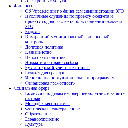
Электронные услуги
Финансы
Об Управлении по финансам администрации ЗГО
Публичные слушания по проекту бюджета и
проекту годового отчета об исполнении бюджета
ЗГО
Бюджет
Внутренний муниципальный финансовый
контроль
Долговая политика
Казначейство
Налоговая политика
Нормативно-правовая база
Бухгалтерский учет и отчетность
Бюджет для граждан
Исполнение по муниципальным программам
Финансовая грамотность
Социальная сфера
Комиссия по делам несовершеннолетних и защите
их прав
Молодёжная политика
Физическая культура, спорт
Образование
Здравоохранение
Культура