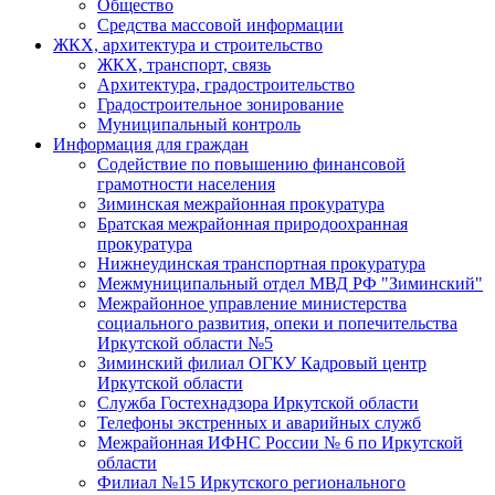
Общество
Средства массовой информации
ЖКХ, архитектура и строительство
ЖКХ, транспорт, связь
Архитектура, градостроительство
Градостроительное зонирование
Муниципальный контроль
Информация для граждан
Содействие по повышению финансовой
грамотности населения
Зиминская межрайонная прокуратура
Братская межрайонная природоохранная
прокуратура
Нижнеудинская транспортная прокуратура
Межмуниципальный отдел МВД РФ "Зиминский"
Межрайонное управление министерства
социального развития, опеки и попечительства
Иркутской области №5
Зиминский филиал ОГКУ Кадровый центр
Иркутской области
Служба Гостехнадзора Иркутской области
Телефоны экстренных и аварийных служб
Межрайонная ИФНС России № 6 по Иркутской
области
Филиал №15 Иркутского регионального