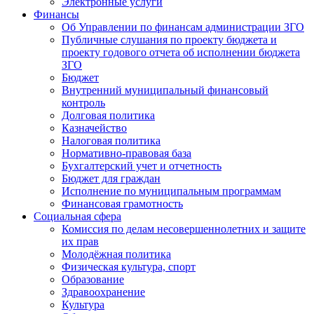
Электронные услуги
Финансы
Об Управлении по финансам администрации ЗГО
Публичные слушания по проекту бюджета и
проекту годового отчета об исполнении бюджета
ЗГО
Бюджет
Внутренний муниципальный финансовый
контроль
Долговая политика
Казначейство
Налоговая политика
Нормативно-правовая база
Бухгалтерский учет и отчетность
Бюджет для граждан
Исполнение по муниципальным программам
Финансовая грамотность
Социальная сфера
Комиссия по делам несовершеннолетних и защите
их прав
Молодёжная политика
Физическая культура, спорт
Образование
Здравоохранение
Культура