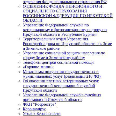
отделения Фонда социального страхования РФ
ОТДЕЛЕНИЕ ФОНДА ПЕНСИОННОГО И
СОЦИАЛЬНОГО СТРАХОВАНИЯ
РОССИЙСКОЙ ФЕДЕРАЦИИ ПО ИРКУТСКОЙ
ОБЛАСТИ
Управление Федеральной службы по
ветеринарному и фитосанитарному надзору по
Иркутской области и Республике Бурятия
Территориальный отдел Управления
Роспотребнадзора по Иркутской области в г. Зиме
и Зиминском районе
Управление социальной защиты населения по
городу Зиме и Зиминскому району
Телефоны центров социальной помощи
«Горячие линии»
Механизмы получения государственных и
муниципальных услуг (реализация 210-ФЗ)
Об оказании платных ветеринарных услуг
государственной ветеринарной службой
Иркутской области
Управление Федеральной службы судебных
приставов по Иркутской области
ФКП "Росреестра"
Коронавирус
Уголок Безопасности