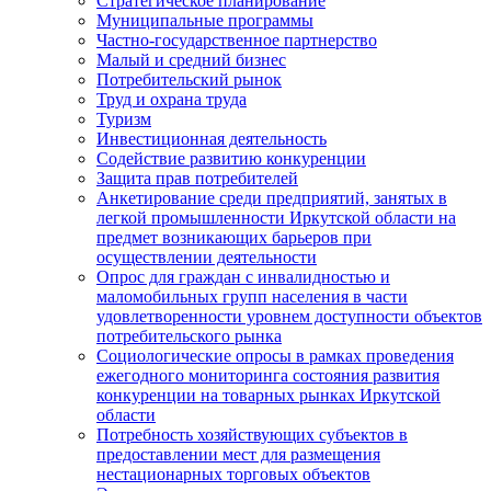
Стратегическое планирование
Муниципальные программы
Частно-государственное партнерство
Малый и средний бизнес
Потребительский рынок
Труд и охрана труда
Туризм
Инвестиционная деятельность
Содействие развитию конкуренции
Защита прав потребителей
Анкетирование среди предприятий, занятых в
легкой промышленности Иркутской области на
предмет возникающих барьеров при
осуществлении деятельности
Опрос для граждан с инвалидностью и
маломобильных групп населения в части
удовлетворенности уровнем доступности объектов
потребительского рынка
Социологические опросы в рамках проведения
ежегодного мониторинга состояния развития
конкуренции на товарных рынках Иркутской
области
Потребность хозяйствующих субъектов в
предоставлении мест для размещения
нестационарных торговых объектов