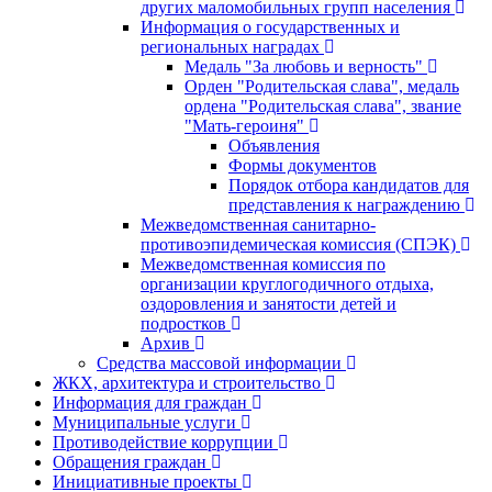
других маломобильных групп населения
Информация о государственных и
региональных наградах
Медаль "За любовь и верность"
Орден "Родительская слава", медаль
ордена "Родительская слава", звание
"Мать-героиня"
Объявления
Формы документов
Порядок отбора кандидатов для
представления к награждению
Межведомственная санитарно-
противоэпидемическая комиссия (СПЭК)
Межведомственная комиссия по
организации круглогодичного отдыха,
оздоровления и занятости детей и
подростков
Архив
Средства массовой информации
ЖКХ, архитектура и строительство
Информация для граждан
Муниципальные услуги
Противодействие коррупции
Обращения граждан
Инициативные проекты