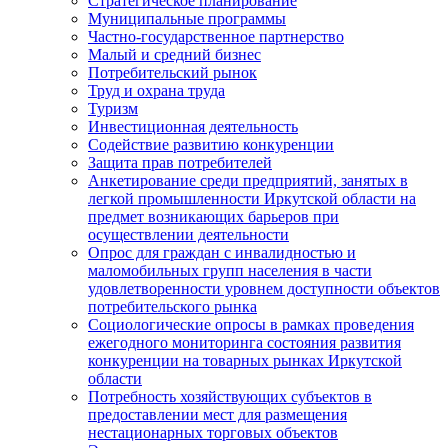
Стратегическое планирование
Муниципальные программы
Частно-государственное партнерство
Малый и средний бизнес
Потребительский рынок
Труд и охрана труда
Туризм
Инвестиционная деятельность
Содействие развитию конкуренции
Защита прав потребителей
Анкетирование среди предприятий, занятых в
легкой промышленности Иркутской области на
предмет возникающих барьеров при
осуществлении деятельности
Опрос для граждан с инвалидностью и
маломобильных групп населения в части
удовлетворенности уровнем доступности объектов
потребительского рынка
Социологические опросы в рамках проведения
ежегодного мониторинга состояния развития
конкуренции на товарных рынках Иркутской
области
Потребность хозяйствующих субъектов в
предоставлении мест для размещения
нестационарных торговых объектов