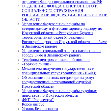
отделения Фонда социального страхования РФ
ОТДЕЛЕНИЕ ФОНДА ПЕНСИОННОГО И
СОЦИАЛЬНОГО СТРАХОВАНИЯ
РОССИЙСКОЙ ФЕДЕРАЦИИ ПО ИРКУТСКОЙ
ОБЛАСТИ
Управление Федеральной службы по
ветеринарному и фитосанитарному надзору по
Иркутской области и Республике Бурятия
Территориальный отдел Управления
Роспотребнадзора по Иркутской области в г. Зиме
и Зиминском районе
Управление социальной защиты населения по
городу Зиме и Зиминскому району
Телефоны центров социальной помощи
«Горячие линии»
Механизмы получения государственных и
муниципальных услуг (реализация 210-ФЗ)
Об оказании платных ветеринарных услуг
государственной ветеринарной службой
Иркутской области
Управление Федеральной службы судебных
приставов по Иркутской области
ФКП "Росреестра"
Коронавирус
Уголок Безопасности