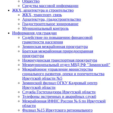
Общество
Средства массовой информации
ЖКХ, архитектура и строительство
ЖКХ, транспорт, связь
Архитектура, градостроительство
Градостроительное зонирование
Муниципальный контроль
Информация для граждан
Содействие по повышению финансовой
грамотности населения
Зиминская межрайонная прокуратура
Братская межрайонная природоохранная
прокуратура
Нижнеудинская транспортная прокуратура
Межмуниципальный отдел МВД РФ "Зиминский"
Межрайонное управление министерства
социального развития, опеки и попечительства
Иркутской области №5
Зиминский филиал ОГКУ Кадровый центр
Иркутской области
Служба Гостехнадзора Иркутской области
Телефоны экстренных и аварийных служб
Межрайонная ИФНС России № 6 по Иркутской
области
Филиал №15 Иркутского регионального