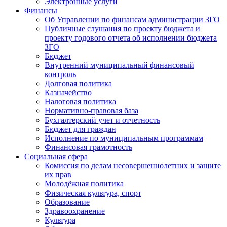
Электронные услуги
Финансы
Об Управлении по финансам администрации ЗГО
Публичные слушания по проекту бюджета и
проекту годового отчета об исполнении бюджета
ЗГО
Бюджет
Внутренний муниципальный финансовый
контроль
Долговая политика
Казначейство
Налоговая политика
Нормативно-правовая база
Бухгалтерский учет и отчетность
Бюджет для граждан
Исполнение по муниципальным программам
Финансовая грамотность
Социальная сфера
Комиссия по делам несовершеннолетних и защите
их прав
Молодёжная политика
Физическая культура, спорт
Образование
Здравоохранение
Культура