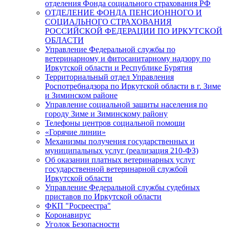
отделения Фонда социального страхования РФ
ОТДЕЛЕНИЕ ФОНДА ПЕНСИОННОГО И
СОЦИАЛЬНОГО СТРАХОВАНИЯ
РОССИЙСКОЙ ФЕДЕРАЦИИ ПО ИРКУТСКОЙ
ОБЛАСТИ
Управление Федеральной службы по
ветеринарному и фитосанитарному надзору по
Иркутской области и Республике Бурятия
Территориальный отдел Управления
Роспотребнадзора по Иркутской области в г. Зиме
и Зиминском районе
Управление социальной защиты населения по
городу Зиме и Зиминскому району
Телефоны центров социальной помощи
«Горячие линии»
Механизмы получения государственных и
муниципальных услуг (реализация 210-ФЗ)
Об оказании платных ветеринарных услуг
государственной ветеринарной службой
Иркутской области
Управление Федеральной службы судебных
приставов по Иркутской области
ФКП "Росреестра"
Коронавирус
Уголок Безопасности