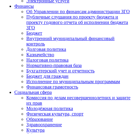
Электронные услуги
Финансы
Об Управлении по финансам администрации ЗГО
Публичные слушания по проекту бюджета и
проекту годового отчета об исполнении бюджета
ЗГО
Бюджет
Внутренний муниципальный финансовый
контроль
Долговая политика
Казначейство
Налоговая политика
Нормативно-правовая база
Бухгалтерский учет и отчетность
Бюджет для граждан
Исполнение по муниципальным программам
Финансовая грамотность
Социальная сфера
Комиссия по делам несовершеннолетних и защите
их прав
Молодёжная политика
Физическая культура, спорт
Образование
Здравоохранение
Культура