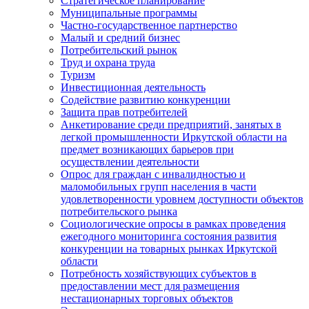
Стратегическое планирование
Муниципальные программы
Частно-государственное партнерство
Малый и средний бизнес
Потребительский рынок
Труд и охрана труда
Туризм
Инвестиционная деятельность
Содействие развитию конкуренции
Защита прав потребителей
Анкетирование среди предприятий, занятых в
легкой промышленности Иркутской области на
предмет возникающих барьеров при
осуществлении деятельности
Опрос для граждан с инвалидностью и
маломобильных групп населения в части
удовлетворенности уровнем доступности объектов
потребительского рынка
Социологические опросы в рамках проведения
ежегодного мониторинга состояния развития
конкуренции на товарных рынках Иркутской
области
Потребность хозяйствующих субъектов в
предоставлении мест для размещения
нестационарных торговых объектов