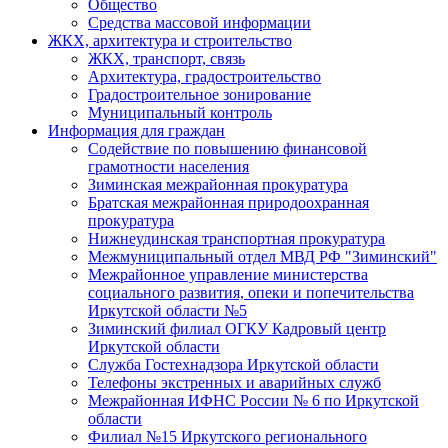
Общество
Средства массовой информации
ЖКХ, архитектура и строительство
ЖКХ, транспорт, связь
Архитектура, градостроительство
Градостроительное зонирование
Муниципальный контроль
Информация для граждан
Содействие по повышению финансовой
грамотности населения
Зиминская межрайонная прокуратура
Братская межрайонная природоохранная
прокуратура
Нижнеудинская транспортная прокуратура
Межмуниципальный отдел МВД РФ "Зиминский"
Межрайонное управление министерства
социального развития, опеки и попечительства
Иркутской области №5
Зиминский филиал ОГКУ Кадровый центр
Иркутской области
Служба Гостехнадзора Иркутской области
Телефоны экстренных и аварийных служб
Межрайонная ИФНС России № 6 по Иркутской
области
Филиал №15 Иркутского регионального