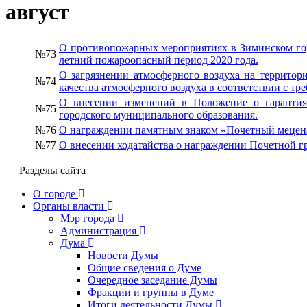
август
О противопожарных мероприятиях в Зиминском го
№73
летний пожароопасный период 2020 года.
О загрязнении атмосферного воздуха на террито
№74
качества атмосферного воздуха в соответствии с т
О внесении изменений в Положение о гарантия
№75
городского муниципального образования.
№76
О награждении памятным знаком «Почетный мецена
№77
О внесении ходатайства о награждении Почетной г
Разделы сайта
О городе
Органы власти
Мэр города
Администрация
Дума
Новости Думы
Общие сведения о Думе
Очередное заседание Думы
Фракции и группы в Думе
Итоги деятельности Думы