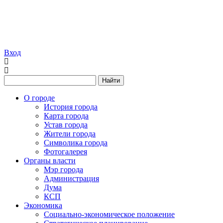
Вход
Найти
О городе
История города
Карта города
Устав города
Жители города
Символика города
Фотогалерея
Органы власти
Мэр города
Администрация
Дума
КСП
Экономика
Социально-экономическое положение