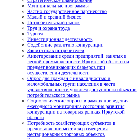
Стратегическое планирование
Муниципальные программы
Частно-государственное партнерство
Малый и средний бизнес
Потребительский рынок
Труд и охрана труда
Туризм
Инвестиционная деятельность
Содействие развитию конкуренции
Защита прав потребителей
Анкетирование среди предприятий, занятых в
легкой промышленности Иркутской области на
предмет возникающих барьеров при
осуществлении деятельности
Опрос для граждан с инвалидностью и
маломобильных групп населения в части
удовлетворенности уровнем доступности объектов
потребительского рынка
Социологические опросы в рамках проведения
ежегодного мониторинга состояния развития
конкуренции на товарных рынках Иркутской
области
Потребность хозяйствующих субъектов в
предоставлении мест для размещения
нестационарных торговых объектов