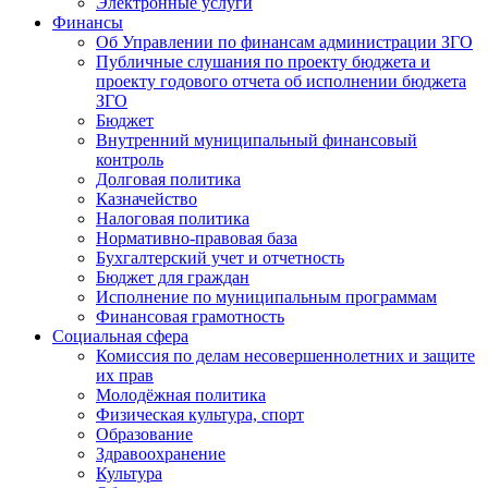
Электронные услуги
Финансы
Об Управлении по финансам администрации ЗГО
Публичные слушания по проекту бюджета и
проекту годового отчета об исполнении бюджета
ЗГО
Бюджет
Внутренний муниципальный финансовый
контроль
Долговая политика
Казначейство
Налоговая политика
Нормативно-правовая база
Бухгалтерский учет и отчетность
Бюджет для граждан
Исполнение по муниципальным программам
Финансовая грамотность
Социальная сфера
Комиссия по делам несовершеннолетних и защите
их прав
Молодёжная политика
Физическая культура, спорт
Образование
Здравоохранение
Культура