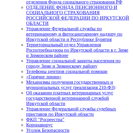
отделения Фонда социального страхования РФ
ОТДЕЛЕНИЕ ФОНДА ПЕНСИОННОГО И
СОЦИАЛЬНОГО СТРАХОВАНИЯ
РОССИЙСКОЙ ФЕДЕРАЦИИ ПО ИРКУТСКОЙ
ОБЛАСТИ
Управление Федеральной службы по
ветеринарному и фитосанитарному надзору по
Иркутской области и Республике Бурятия
Территориальный отдел Управления
Роспотребнадзора по Иркутской области в г. Зиме
и Зиминском районе
Управление социальной защиты населения по
городу Зиме и Зиминскому району
Телефоны центров социальной помощи
«Горячие линии»
Механизмы получения государственных и
муниципальных услуг (реализация 210-ФЗ)
Об оказании платных ветеринарных услуг
государственной ветеринарной службой
Иркутской области
Управление Федеральной службы судебных
приставов по Иркутской области
ФКП "Росреестра"
Коронавирус
Уголок Безопасности