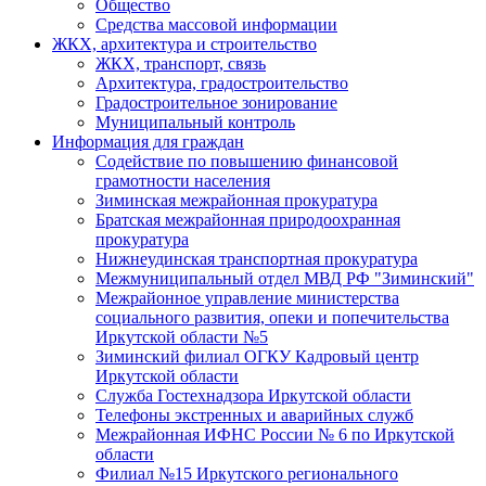
Общество
Средства массовой информации
ЖКХ, архитектура и строительство
ЖКХ, транспорт, связь
Архитектура, градостроительство
Градостроительное зонирование
Муниципальный контроль
Информация для граждан
Содействие по повышению финансовой
грамотности населения
Зиминская межрайонная прокуратура
Братская межрайонная природоохранная
прокуратура
Нижнеудинская транспортная прокуратура
Межмуниципальный отдел МВД РФ "Зиминский"
Межрайонное управление министерства
социального развития, опеки и попечительства
Иркутской области №5
Зиминский филиал ОГКУ Кадровый центр
Иркутской области
Служба Гостехнадзора Иркутской области
Телефоны экстренных и аварийных служб
Межрайонная ИФНС России № 6 по Иркутской
области
Филиал №15 Иркутского регионального