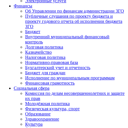
Электронные услуги
Финансы
Об Управлении по финансам администрации ЗГО
Публичные слушания по проекту бюджета и
проекту годового отчета об исполнении бюджета
ЗГО
Бюджет
Внутренний муниципальный финансовый
контроль
Долговая политика
Казначейство
Налоговая политика
Нормативно-правовая база
Бухгалтерский учет и отчетность
Бюджет для граждан
Исполнение по муниципальным программам
Финансовая грамотность
Социальная сфера
Комиссия по делам несовершеннолетних и защите
их прав
Молодёжная политика
Физическая культура, спорт
Образование
Здравоохранение
Культура