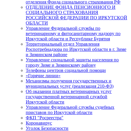
отделения Фонда социального страхования РФ
ОТДЕЛЕНИЕ ФОНДА ПЕНСИОННОГО И
СОЦИАЛЬНОГО СТРАХОВАНИЯ
РОССИЙСКОЙ ФЕДЕРАЦИИ ПО ИРКУТСКОЙ
ОБЛАСТИ
Управление Федеральной службы по
ветеринарному и фитосанитарному надзору по
Иркутской области и Республике Бурятия
Территориальный отдел Управления
Роспотребнадзора по Иркутской области в г. Зиме
и Зиминском районе
Управление социальной защиты населения по
городу Зиме и Зиминскому району
Телефоны центров социальной помощи
«Горячие линии»
Механизмы получения государственных и
муниципальных услуг (реализация 210-ФЗ)
Об оказании платных ветеринарных услуг
государственной ветеринарной службой
Иркутской области
Управление Федеральной службы судебных
приставов по Иркутской области
ФКП "Росреестра"
Коронавирус
Уголок Безопасности