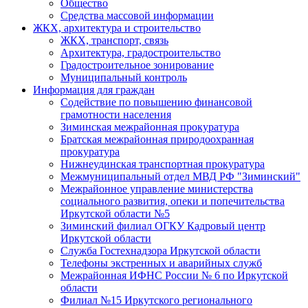
Общество
Средства массовой информации
ЖКХ, архитектура и строительство
ЖКХ, транспорт, связь
Архитектура, градостроительство
Градостроительное зонирование
Муниципальный контроль
Информация для граждан
Содействие по повышению финансовой
грамотности населения
Зиминская межрайонная прокуратура
Братская межрайонная природоохранная
прокуратура
Нижнеудинская транспортная прокуратура
Межмуниципальный отдел МВД РФ "Зиминский"
Межрайонное управление министерства
социального развития, опеки и попечительства
Иркутской области №5
Зиминский филиал ОГКУ Кадровый центр
Иркутской области
Служба Гостехнадзора Иркутской области
Телефоны экстренных и аварийных служб
Межрайонная ИФНС России № 6 по Иркутской
области
Филиал №15 Иркутского регионального