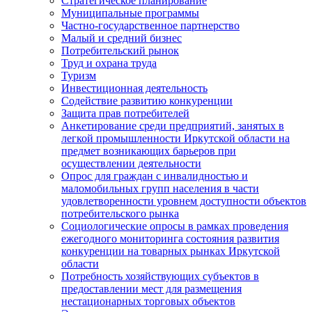
Стратегическое планирование
Муниципальные программы
Частно-государственное партнерство
Малый и средний бизнес
Потребительский рынок
Труд и охрана труда
Туризм
Инвестиционная деятельность
Содействие развитию конкуренции
Защита прав потребителей
Анкетирование среди предприятий, занятых в
легкой промышленности Иркутской области на
предмет возникающих барьеров при
осуществлении деятельности
Опрос для граждан с инвалидностью и
маломобильных групп населения в части
удовлетворенности уровнем доступности объектов
потребительского рынка
Социологические опросы в рамках проведения
ежегодного мониторинга состояния развития
конкуренции на товарных рынках Иркутской
области
Потребность хозяйствующих субъектов в
предоставлении мест для размещения
нестационарных торговых объектов