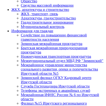
Общество
Средства массовой информации
ЖКХ, архитектура и строительство
ЖКХ, транспорт, связь
Архитектура, градостроительство
Градостроительное зонирование
Муниципальный контроль
Информация для граждан
Содействие по повышению финансовой
грамотности населения
Зиминская межрайонная прокуратура
Братская межрайонная природоохранная
прокуратура
Нижнеудинская транспортная прокуратура
Межмуниципальный отдел МВД РФ "Зиминский"
Межрайонное управление министерства
социального развития, опеки и попечительства
Иркутской области №5
Зиминский филиал ОГКУ Кадровый центр
Иркутской области
Служба Гостехнадзора Иркутской области
Телефоны экстренных и аварийных служб
Межрайонная ИФНС России № 6 по Иркутской
области
Филиал №15 Иркутского регионального