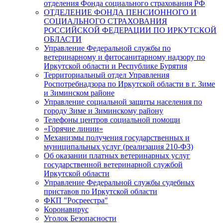
отделения Фонда социального страхования РФ
ОТДЕЛЕНИЕ ФОНДА ПЕНСИОННОГО И
СОЦИАЛЬНОГО СТРАХОВАНИЯ
РОССИЙСКОЙ ФЕДЕРАЦИИ ПО ИРКУТСКОЙ
ОБЛАСТИ
Управление Федеральной службы по
ветеринарному и фитосанитарному надзору по
Иркутской области и Республике Бурятия
Территориальный отдел Управления
Роспотребнадзора по Иркутской области в г. Зиме
и Зиминском районе
Управление социальной защиты населения по
городу Зиме и Зиминскому району
Телефоны центров социальной помощи
«Горячие линии»
Механизмы получения государственных и
муниципальных услуг (реализация 210-ФЗ)
Об оказании платных ветеринарных услуг
государственной ветеринарной службой
Иркутской области
Управление Федеральной службы судебных
приставов по Иркутской области
ФКП "Росреестра"
Коронавирус
Уголок Безопасности