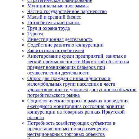
Стратегическое планирование
Муниципальные программы
Частно-государственное партнерство
Малый и средний бизнес
Потребительский рынок
Труд и охрана труда
Туризм
Инвестиционная деятельность
Содействие развитию конкуренции
Защита прав потребителей
Анкетирование среди предприятий, занятых в
легкой промышленности Иркутской области на
предмет возникающих барьеров при
осуществлении деятельности
Опрос для граждан с инвалидностью и
маломобильных групп населения в части
удовлетворенности уровнем доступности объектов
потребительского рынка
Социологические опросы в рамках проведения
ежегодного мониторинга состояния развития
конкуренции на товарных рынках Иркутской
области
Потребность хозяйствующих субъектов в
предоставлении мест для размещения
нестационарных торговых объектов