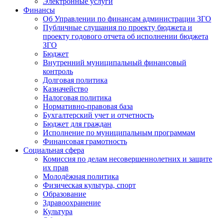
Электронные услуги
Финансы
Об Управлении по финансам администрации ЗГО
Публичные слушания по проекту бюджета и
проекту годового отчета об исполнении бюджета
ЗГО
Бюджет
Внутренний муниципальный финансовый
контроль
Долговая политика
Казначейство
Налоговая политика
Нормативно-правовая база
Бухгалтерский учет и отчетность
Бюджет для граждан
Исполнение по муниципальным программам
Финансовая грамотность
Социальная сфера
Комиссия по делам несовершеннолетних и защите
их прав
Молодёжная политика
Физическая культура, спорт
Образование
Здравоохранение
Культура