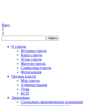
Вход
Найти
О городе
История города
Карта города
Устав города
Жители города
Символика города
Фотогалерея
Органы власти
Мэр города
Администрация
Дума
КСП
Экономика
Социально-экономическое положение