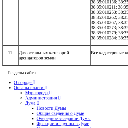
38:35:010136; 38:3
38:35:010211; 38:3
38:35:010253; 38:3
38:35:010262; 38:3
38:35:010267; 38:3
38:35:010273; 38:3
38:35:010279; 38:3
38:35:010284; 38:3
11.
Для остальных категорий
Все кадастровые к
арендаторов земли
Разделы сайта
О городе
Органы власти
Мэр города
Администрация
Дума
Новости Думы
Общие сведения о Думе
Очередное заседание Думы
Фракции и группы в Думе