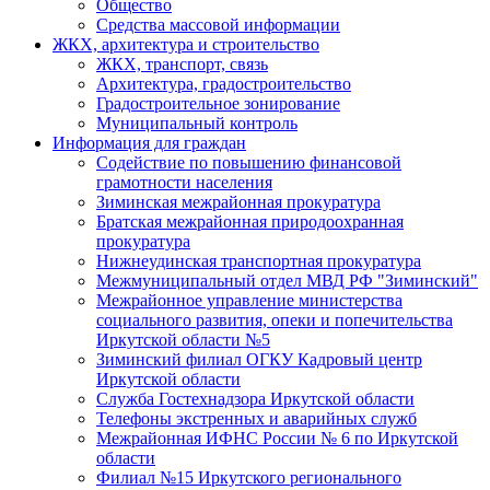
Общество
Средства массовой информации
ЖКХ, архитектура и строительство
ЖКХ, транспорт, связь
Архитектура, градостроительство
Градостроительное зонирование
Муниципальный контроль
Информация для граждан
Содействие по повышению финансовой
грамотности населения
Зиминская межрайонная прокуратура
Братская межрайонная природоохранная
прокуратура
Нижнеудинская транспортная прокуратура
Межмуниципальный отдел МВД РФ "Зиминский"
Межрайонное управление министерства
социального развития, опеки и попечительства
Иркутской области №5
Зиминский филиал ОГКУ Кадровый центр
Иркутской области
Служба Гостехнадзора Иркутской области
Телефоны экстренных и аварийных служб
Межрайонная ИФНС России № 6 по Иркутской
области
Филиал №15 Иркутского регионального