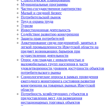
Стратегическое планирование
Муниципальные программы
Частно-государственное партнерство
Малый и средний бизнес
Потребительский рынок
Труд и охрана труда
Туризм
Инвестиционная деятельность
Содействие развитию конкуренции
Защита прав потребителей
Анкетирование среди предприятий, занятых в
легкой промышленности Иркутской области на
предмет возникающих барьеров при
осуществлении деятельности
Опрос для граждан с инвалидностью и
маломобильных групп населения в части
удовлетворенности уровнем доступности объектов
потребительского рынка
Социологические опросы в рамках проведения
ежегодного мониторинга состояния развития
конкуренции на товарных рынках Иркутской
области
Потребность хозяйствующих субъектов в
предоставлении мест для размещения
нестационарных торговых объектов