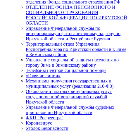
отделения Фонда социального страхования РФ
ОТДЕЛЕНИЕ ФОНДА ПЕНСИОННОГО И
СОЦИАЛЬНОГО СТРАХОВАНИЯ
РОССИЙСКОЙ ФЕДЕРАЦИИ ПО ИРКУТСКОЙ
ОБЛАСТИ
Управление Федеральной службы по
ветеринарному и фитосанитарному надзору по
Иркутской области и Республике Бурятия
Территориальный отдел Управления
Роспотребнадзора по Иркутской области в г. Зиме
и Зиминском районе
Управление социальной защиты населения по
городу Зиме и Зиминскому району
Телефоны центров социальной помощи
«Горячие линии»
Механизмы получения государственных и
муниципальных услуг (реализация 210-ФЗ)
Об оказании платных ветеринарных услуг
государственной ветеринарной службой
Иркутской области
Управление Федеральной службы судебных
приставов по Иркутской области
ФКП "Росреестра"
Коронавирус
Уголок Безопасности