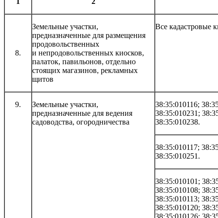
1
2
Земельные участки,
Все кадастровые 
предназначенные для размещения
продовольственных
8.
и непродовольственных киосков,
палаток, павильонов, отдельно
стоящих магазинов, рекламных
щитов
9.
Земельные участки,
38:35:010116; 38:3
предназначенные для ведения
38:35:010231; 38:3
садоводства, огородничества
38:35:010238.
38:35:010117; 38:3
38:35:010251.
38:35:010101; 38:3
38:35:010108; 38:3
38:35:010113; 38:3
38:35:010120; 38:3
38:35:010126; 38:3