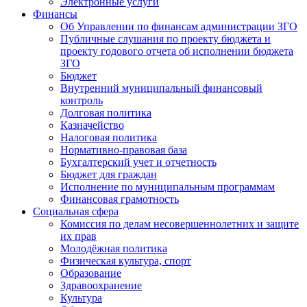
Электронные услуги
Финансы
Об Управлении по финансам администрации ЗГО
Публичные слушания по проекту бюджета и
проекту годового отчета об исполнении бюджета
ЗГО
Бюджет
Внутренний муниципальный финансовый
контроль
Долговая политика
Казначейство
Налоговая политика
Нормативно-правовая база
Бухгалтерский учет и отчетность
Бюджет для граждан
Исполнение по муниципальным программам
Финансовая грамотность
Социальная сфера
Комиссия по делам несовершеннолетних и защите
их прав
Молодёжная политика
Физическая культура, спорт
Образование
Здравоохранение
Культура