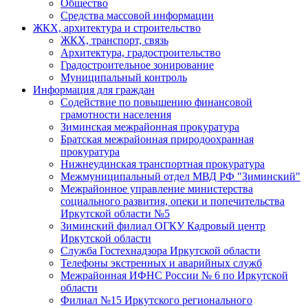
Общество
Средства массовой информации
ЖКХ, архитектура и строительство
ЖКХ, транспорт, связь
Архитектура, градостроительство
Градостроительное зонирование
Муниципальный контроль
Информация для граждан
Содействие по повышению финансовой
грамотности населения
Зиминская межрайонная прокуратура
Братская межрайонная природоохранная
прокуратура
Нижнеудинская транспортная прокуратура
Межмуниципальный отдел МВД РФ "Зиминский"
Межрайонное управление министерства
социального развития, опеки и попечительства
Иркутской области №5
Зиминский филиал ОГКУ Кадровый центр
Иркутской области
Служба Гостехнадзора Иркутской области
Телефоны экстренных и аварийных служб
Межрайонная ИФНС России № 6 по Иркутской
области
Филиал №15 Иркутского регионального