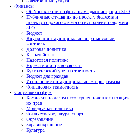
Электронные услуги
Финансы
Об Управлении по финансам администрации ЗГО
Публичные слушания по проекту бюджета и
проекту годового отчета об исполнении бюджета
ЗГО
Бюджет
Внутренний муниципальный финансовый
контроль
Долговая политика
Казначейство
Налоговая политика
Нормативно-правовая база
Бухгалтерский учет и отчетность
Бюджет для граждан
Исполнение по муниципальным программам
Финансовая грамотность
Социальная сфера
Комиссия по делам несовершеннолетних и защите
их прав
Молодёжная политика
Физическая культура, спорт
Образование
Здравоохранение
Культура