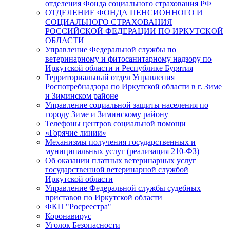
отделения Фонда социального страхования РФ
ОТДЕЛЕНИЕ ФОНДА ПЕНСИОННОГО И
СОЦИАЛЬНОГО СТРАХОВАНИЯ
РОССИЙСКОЙ ФЕДЕРАЦИИ ПО ИРКУТСКОЙ
ОБЛАСТИ
Управление Федеральной службы по
ветеринарному и фитосанитарному надзору по
Иркутской области и Республике Бурятия
Территориальный отдел Управления
Роспотребнадзора по Иркутской области в г. Зиме
и Зиминском районе
Управление социальной защиты населения по
городу Зиме и Зиминскому району
Телефоны центров социальной помощи
«Горячие линии»
Механизмы получения государственных и
муниципальных услуг (реализация 210-ФЗ)
Об оказании платных ветеринарных услуг
государственной ветеринарной службой
Иркутской области
Управление Федеральной службы судебных
приставов по Иркутской области
ФКП "Росреестра"
Коронавирус
Уголок Безопасности