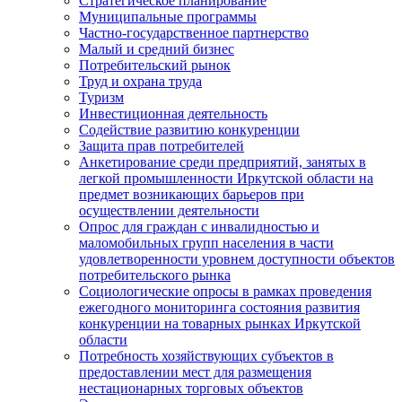
Стратегическое планирование
Муниципальные программы
Частно-государственное партнерство
Малый и средний бизнес
Потребительский рынок
Труд и охрана труда
Туризм
Инвестиционная деятельность
Содействие развитию конкуренции
Защита прав потребителей
Анкетирование среди предприятий, занятых в
легкой промышленности Иркутской области на
предмет возникающих барьеров при
осуществлении деятельности
Опрос для граждан с инвалидностью и
маломобильных групп населения в части
удовлетворенности уровнем доступности объектов
потребительского рынка
Социологические опросы в рамках проведения
ежегодного мониторинга состояния развития
конкуренции на товарных рынках Иркутской
области
Потребность хозяйствующих субъектов в
предоставлении мест для размещения
нестационарных торговых объектов