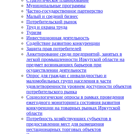
Стратегическое планирование
Муниципальные программы
Частно-государственное партнерство
Малый и средний бизнес
Потребительский рынок
Труд и охрана труда
Туризм
Инвестиционная деятельность
Содействие развитию конкуренции
Защита прав потребителей
Анкетирование среди предприятий, занятых в
легкой промышленности Иркутской области на
предмет возникающих барьеров при
осуществлении деятельности
Опрос для граждан с инвалидностью и
маломобильных групп населения в части
удовлетворенности уровнем доступности объектов
потребительского рынка
Социологические опросы в рамках проведения
ежегодного мониторинга состояния развития
конкуренции на товарных рынках Иркутской
области
Потребность хозяйствующих субъектов в
предоставлении мест для размещения
нестационарных торговых объектов