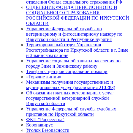
отделения Фонда социального страхования РФ
ОТДЕЛЕНИЕ ФОНДА ПЕНСИОННОГО И
СОЦИАЛЬНОГО СТРАХОВАНИЯ
РОССИЙСКОЙ ФЕДЕРАЦИИ ПО ИРКУТСКОЙ
ОБЛАСТИ
Управление Федеральной службы по
ветеринарному и фитосанитарному надзору по
Иркутской области и Республике Бурятия
Территориальный отдел Управления
Роспотребнадзора по Иркутской области в г. Зиме
и Зиминском районе
Управление социальной защиты населения по
городу Зиме и Зиминскому району
Телефоны центров социальной помощи
«Горячие линии»
Механизмы получения государственных и
муниципальных услуг (реализация 210-ФЗ)
Об оказании платных ветеринарных услуг
государственной ветеринарной службой
Иркутской области
Управление Федеральной службы судебных
приставов по Иркутской области
ФКП "Росреестра"
Коронавирус
Уголок Безопасности