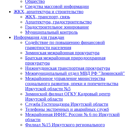
Общество
Средства массовой информации
ЖКХ, архитектура и строительство
ЖКХ, транспорт, связь
Архитектура, градостроительство
Градостроительное зонирование
Муниципальный контроль
Информация для граждан
Содействие по повышению финансовой
грамотности населения
Зиминская межрайонная прокуратура
Братская межрайонная природоохранная
прокуратура
Нижнеудинская транспортная прокуратура
Межмуниципальный отдел МВД РФ "Зиминский"
Межрайонное управление министерства
социального развития, опеки и попечительства
Иркутской области №5
Зиминский филиал ОГКУ Кадровый центр
Иркутской области
Служба Гостехнадзора Иркутской области
Телефоны экстренных и аварийных служб
Межрайонная ИФНС России № 6 по Иркутской
области
Филиал №15 Иркутского регионального