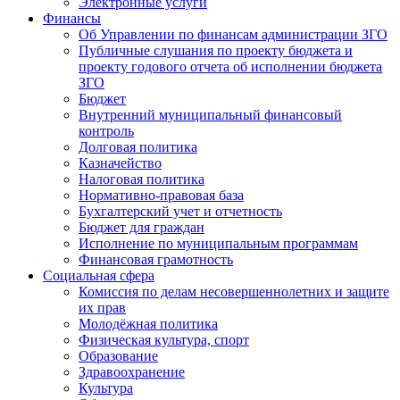
Электронные услуги
Финансы
Об Управлении по финансам администрации ЗГО
Публичные слушания по проекту бюджета и
проекту годового отчета об исполнении бюджета
ЗГО
Бюджет
Внутренний муниципальный финансовый
контроль
Долговая политика
Казначейство
Налоговая политика
Нормативно-правовая база
Бухгалтерский учет и отчетность
Бюджет для граждан
Исполнение по муниципальным программам
Финансовая грамотность
Социальная сфера
Комиссия по делам несовершеннолетних и защите
их прав
Молодёжная политика
Физическая культура, спорт
Образование
Здравоохранение
Культура