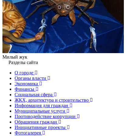
Милый жук
Разделы сайта
О городе
Органы власти
Экономика
Финансы
Социальная сфера
ЖКХ, архитектура и строительство
Информация для граждан
Муниципальные услуги
Противодействие коррупции
Обращения граждан
Инициативные проекты
Фотогалерея