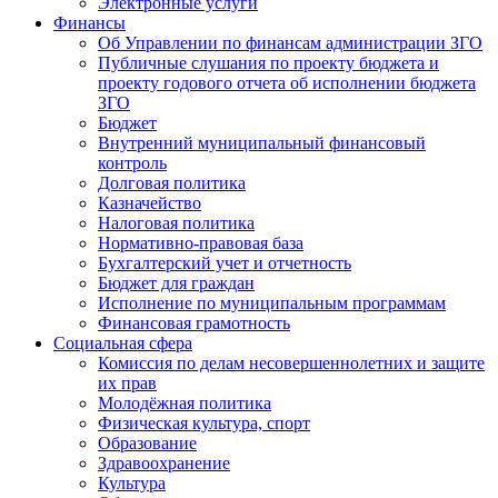
Электронные услуги
Финансы
Об Управлении по финансам администрации ЗГО
Публичные слушания по проекту бюджета и
проекту годового отчета об исполнении бюджета
ЗГО
Бюджет
Внутренний муниципальный финансовый
контроль
Долговая политика
Казначейство
Налоговая политика
Нормативно-правовая база
Бухгалтерский учет и отчетность
Бюджет для граждан
Исполнение по муниципальным программам
Финансовая грамотность
Социальная сфера
Комиссия по делам несовершеннолетних и защите
их прав
Молодёжная политика
Физическая культура, спорт
Образование
Здравоохранение
Культура