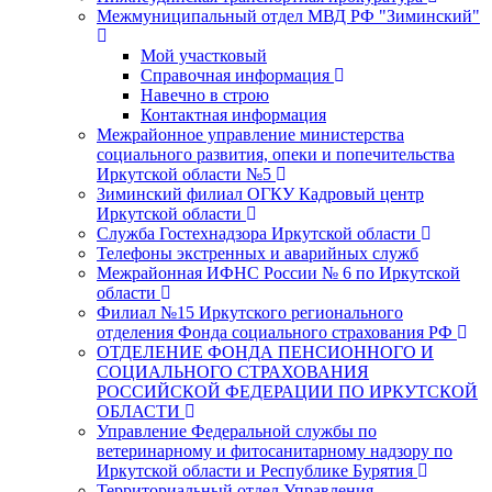
Межмуниципальный отдел МВД РФ "Зиминский"
Мой участковый
Справочная информация
Навечно в строю
Контактная информация
Межрайонное управление министерства
социального развития, опеки и попечительства
Иркутской области №5
Зиминский филиал ОГКУ Кадровый центр
Иркутской области
Служба Гостехнадзора Иркутской области
Телефоны экстренных и аварийных служб
Межрайонная ИФНС России № 6 по Иркутской
области
Филиал №15 Иркутского регионального
отделения Фонда социального страхования РФ
ОТДЕЛЕНИЕ ФОНДА ПЕНСИОННОГО И
СОЦИАЛЬНОГО СТРАХОВАНИЯ
РОССИЙСКОЙ ФЕДЕРАЦИИ ПО ИРКУТСКОЙ
ОБЛАСТИ
Управление Федеральной службы по
ветеринарному и фитосанитарному надзору по
Иркутской области и Республике Бурятия
Территориальный отдел Управления