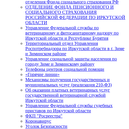
отделения Фонда социального страхования РФ
ОТДЕЛЕНИЕ ФОНДА ПЕНСИОННОГО И
СОЦИАЛЬНОГО СТРАХОВАНИЯ
РОССИЙСКОЙ ФЕДЕРАЦИИ ПО ИРКУТСКОЙ
ОБЛАСТИ
Управление Федеральной службы по
ветеринарному и фитосанитарному надзору по
Иркутской области и Республике Бурятия
Территориальный отдел Управления
Роспотребнадзора по Иркутской области в г. Зиме
и Зиминском районе
Управление социальной защиты населения по
городу Зиме и Зиминскому району
Телефоны центров социальной помощи
«Горячие линии»
Механизмы получения государственных и
муниципальных услуг (реализация 210-ФЗ)
Об оказании платных ветеринарных услуг
государственной ветеринарной службой
Иркутской области
Управление Федеральной службы судебных
приставов по Иркутской области
ФКП "Росреестра"
Коронавирус
Уголок Безопасности