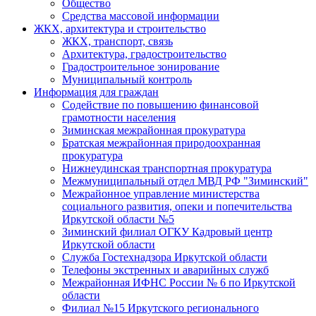
Общество
Средства массовой информации
ЖКХ, архитектура и строительство
ЖКХ, транспорт, связь
Архитектура, градостроительство
Градостроительное зонирование
Муниципальный контроль
Информация для граждан
Содействие по повышению финансовой
грамотности населения
Зиминская межрайонная прокуратура
Братская межрайонная природоохранная
прокуратура
Нижнеудинская транспортная прокуратура
Межмуниципальный отдел МВД РФ "Зиминский"
Межрайонное управление министерства
социального развития, опеки и попечительства
Иркутской области №5
Зиминский филиал ОГКУ Кадровый центр
Иркутской области
Служба Гостехнадзора Иркутской области
Телефоны экстренных и аварийных служб
Межрайонная ИФНС России № 6 по Иркутской
области
Филиал №15 Иркутского регионального