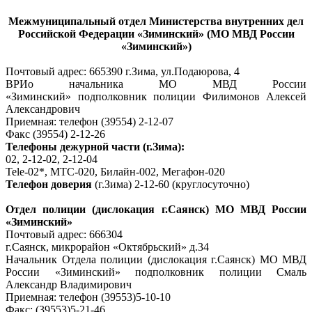
Межмуниципальный отдел Министерства внутренних дел
Российской Федерации «Зиминский» (МО МВД России
«Зиминский»)
Почтовый адрес: 665390 г.Зима, ул.Подаюрова, 4
ВРИо начальника МО МВД России
«Зиминский» подполковник полиции Филимонов Алексей
Александрович
Приемная: телефон (39554) 2-12-07
Факс (39554) 2-12-26
Телефоны дежурной части (г.Зима):
02, 2-12-02, 2-12-04
Tele-02*, МТС-020, Билайн-002, Мегафон-020
Телефон доверия
(г.Зима) 2-12-60 (круглосуточно)
Отдел полиции (дислокация г.Саянск) МО МВД России
«Зиминский»
Почтовый адрес: 666304
г.Саянск, микрорайон «Октябрьский» д.34
Начальник Отдела полиции (дислокация г.Саянск) МО МВД
России «Зиминский» подполковник полиции Смаль
Александр Владимирович
Приемная: телефон (39553)5-10-10
Факс: (39553)5-21-46