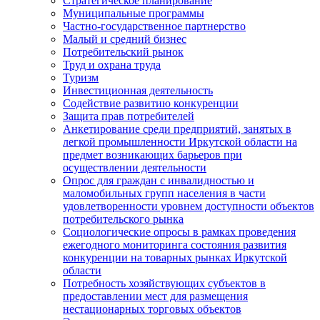
Стратегическое планирование
Муниципальные программы
Частно-государственное партнерство
Малый и средний бизнес
Потребительский рынок
Труд и охрана труда
Туризм
Инвестиционная деятельность
Содействие развитию конкуренции
Защита прав потребителей
Анкетирование среди предприятий, занятых в
легкой промышленности Иркутской области на
предмет возникающих барьеров при
осуществлении деятельности
Опрос для граждан с инвалидностью и
маломобильных групп населения в части
удовлетворенности уровнем доступности объектов
потребительского рынка
Социологические опросы в рамках проведения
ежегодного мониторинга состояния развития
конкуренции на товарных рынках Иркутской
области
Потребность хозяйствующих субъектов в
предоставлении мест для размещения
нестационарных торговых объектов