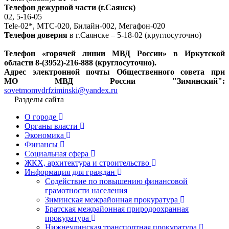
Телефон дежурной части (г.Саянск)
02, 5-16-05
Tele-02*, МТС-020, Билайн-002, Мегафон-020
Телефон доверия
в г.Саянске – 5-18-02 (круглосуточно)
Телефон «горячей линии МВД России» в Иркутской
области 8-(3952)-216-888 (круглосуточно).
Адрес электронной почты Общественного совета при
МО МВД России "Зиминский":
sovetmomvdrfziminski@yandex.ru
Разделы сайта
О городе
Органы власти
Экономика
Финансы
Социальная сфера
ЖКХ, архитектура и строительство
Информация для граждан
Содействие по повышению финансовой
грамотности населения
Зиминская межрайонная прокуратура
Братская межрайонная природоохранная
прокуратура
Нижнеудинская транспортная прокуратура