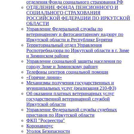
отделения Фонда социального страхования РФ
ОТДЕЛЕНИЕ ФОНДА ПЕНСИОННОГО И
СОЦИАЛЬНОГО СТРАХОВАНИЯ
РОССИЙСКОЙ ФЕДЕРАЦИИ ПО ИРКУТСКОЙ
ОБЛАСТИ
Управление Федеральной службы по
ветеринарному и фитосанитарному надзору по
Иркутской области и Республике Бурятия
Территориальный отдел Управления
Роспотребнадзора по Иркутской области в г. Зиме
и Зиминском районе
Управление социальной защиты населения по
городу Зиме и Зиминскому району
Телефоны центров социальной помощи
«Горячие линии»
Механизмы получения государственных и
муниципальных услуг (реализация 210-ФЗ)
Об оказании платных ветеринарных услуг
государственной ветеринарной службой
Иркутской области
Управление Федеральной службы судебных
приставов по Иркутской области
ФКП "Росреестра"
Коронавирус
Уголок Безопасности