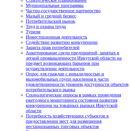
Стратегическое планирование
Муниципальные программы
Частно-государственное партнерство
Малый и средний бизнес
Потребительский рынок
Труд и охрана труда
Туризм
Инвестиционная деятельность
Содействие развитию конкуренции
Защита прав потребителей
Анкетирование среди предприятий, занятых в
легкой промышленности Иркутской области на
предмет возникающих барьеров при
осуществлении деятельности
Опрос для граждан с инвалидностью и
маломобильных групп населения в части
удовлетворенности уровнем доступности объектов
потребительского рынка
Социологические опросы в рамках проведения
ежегодного мониторинга состояния развития
конкуренции на товарных рынках Иркутской
области
Потребность хозяйствующих субъектов в
предоставлении мест для размещения
нестационарных торговых объектов