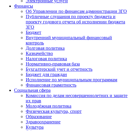
Электронные услуги
Финансы
Об Управлении по финансам администрации ЗГО
Публичные слушания по проекту бюджета и
проекту годового отчета об исполнении бюджета
ЗГО
Бюджет
Внутренний муниципальный финансовый
контроль
Долговая политика
Казначейство
Налоговая политика
Нормативно-правовая база
Бухгалтерский учет и отчетность
Бюджет для граждан
Исполнение по муниципальным программам
Финансовая грамотность
Социальная сфера
Комиссия по делам несовершеннолетних и защите
их прав
Молодёжная политика
Физическая культура, спорт
Образование
Здравоохранение
Культура