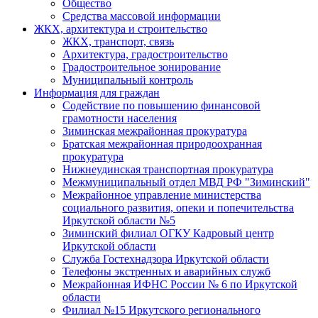
Общество
Средства массовой информации
ЖКХ, архитектура и строительство
ЖКХ, транспорт, связь
Архитектура, градостроительство
Градостроительное зонирование
Муниципальный контроль
Информация для граждан
Содействие по повышению финансовой
грамотности населения
Зиминская межрайонная прокуратура
Братская межрайонная природоохранная
прокуратура
Нижнеудинская транспортная прокуратура
Межмуниципальный отдел МВД РФ "Зиминский"
Межрайонное управление министерства
социального развития, опеки и попечительства
Иркутской области №5
Зиминский филиал ОГКУ Кадровый центр
Иркутской области
Служба Гостехнадзора Иркутской области
Телефоны экстренных и аварийных служб
Межрайонная ИФНС России № 6 по Иркутской
области
Филиал №15 Иркутского регионального